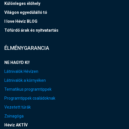
Különleges élőhely
Világon egyedülálló tó
I love Hévíz BLOG
Tófürdő árak és nyitvatartás
ÉLMÉNYGARANCIA
NE HAGYD KI!
Látnivalók Hévízen
Látnivalók a környéken
Tematikus programtippek
Programtippek családoknak
Vezetett túrák
Zsinagóga
Hévíz AKTÍV