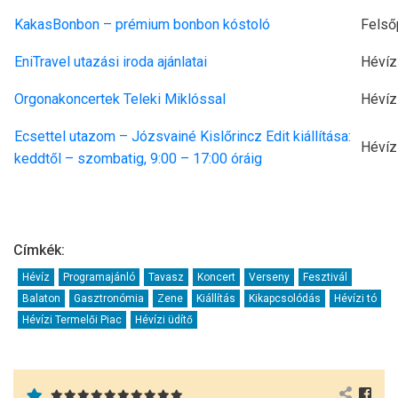
KakasBonbon – prémium bonbon kóstoló
Felső
EniTravel utazási iroda ajánlatai
Hévíz
Orgonakoncertek Teleki Miklóssal
Hévíz
Ecsettel utazom – Józsvainé Kislőrincz Edit kiállítása:
Hévíz
keddtől – szombatig, 9:00 – 17:00 óráig
Címkék:
Hévíz
Programajánló
Tavasz
Koncert
Verseny
Fesztivál
Balaton
Gasztronómia
Zene
Kiállítás
Kikapcsolódás
Hévízi tó
Hévízi Termelői Piac
Hévízi üdítő