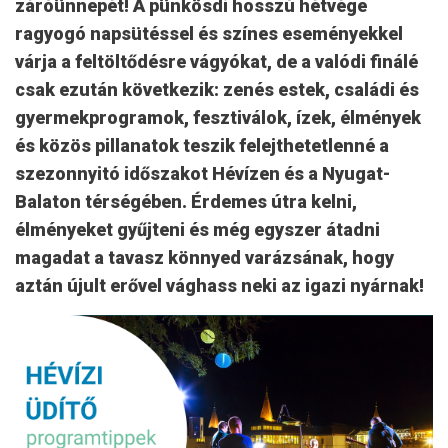
záróünnepét! A pünkösdi hosszú hétvége
ragyogó napsütéssel és színes eseményekkel
várja a feltöltődésre vágyókat, de a valódi finálé
csak ezután következik: zenés estek, családi és
gyermekprogramok, fesztiválok, ízek, élmények
és közös pillanatok teszik felejthetetlenné a
szezonnyitó időszakot Hévízen és a Nyugat-
Balaton térségében. Érdemes útra kelni,
élményeket gyűjteni és még egyszer átadni
magadat a tavasz könnyed varázsának, hogy
aztán újult erővel vághass neki az igazi nyárnak!