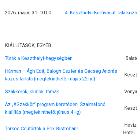
2026. május 31. 10:00
4. Keszthelyi Kertivasút Találkoz
KIÁLLÍTÁSOK, EGYÉB
Túrák a Keszthelyi-hegységben
Balat
Hárman – Ágh Edit, Balogh Eszter és Gécseg András
Keszth
közös tárlata (megtekinthető: május 22-ig)
Szakkörök, klubok, tornák
Vonya
Az „ASzakkör” program keretében: Szalmafonó
Keszth
kiállítás (megtekinthető: június 4-ig)
Hévíz,
Torkos Csütörtök a Brix Bistroban!
Hotel