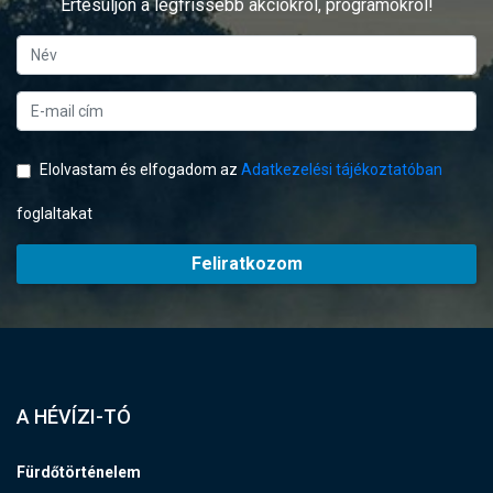
Értesüljön a legfrissebb akciókról, programokról!
Elolvastam és elfogadom az
Adatkezelési tájékoztatóban
foglaltakat
Feliratkozom
A HÉVÍZI-TÓ
Fürdőtörténelem