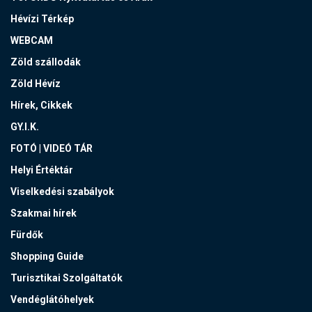
Hévízi Térkép
WEBCAM
Zöld szállodák
Zöld Hévíz
Hírek, Cikkek
GY.I.K.
FOTÓ | VIDEÓ TÁR
Helyi Értéktár
Viselkedési szabályok
Szakmai hírek
Fürdők
Shopping Guide
Turisztikai Szolgáltatók
Vendéglátóhelyek