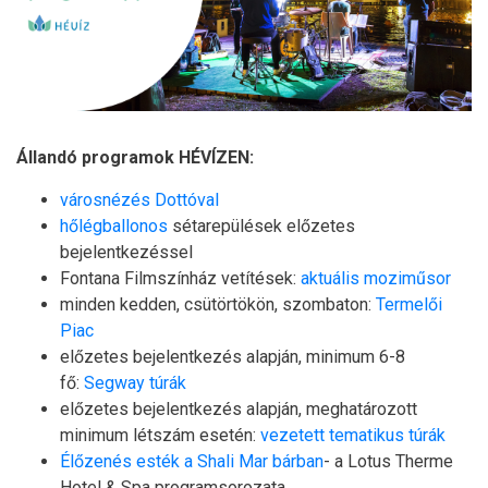
Állandó programok HÉVÍZEN:
városnézés Dottóval
hőlégballonos
sétarepülések előzetes
bejelentkezéssel
Fontana Filmszínház vetítések:
aktuális moziműsor
minden kedden, csütörtökön, szombaton:
Termelői
Piac
előzetes bejelentkezés alapján, minimum 6-8
fő:
Segway túrák
előzetes bejelentkezés alapján, meghatározott
minimum létszám esetén:
vezetett tematikus túrák
Élőzenés esték a Shali Mar bárban
- a Lotus Therme
Hotel & Spa programsorozata