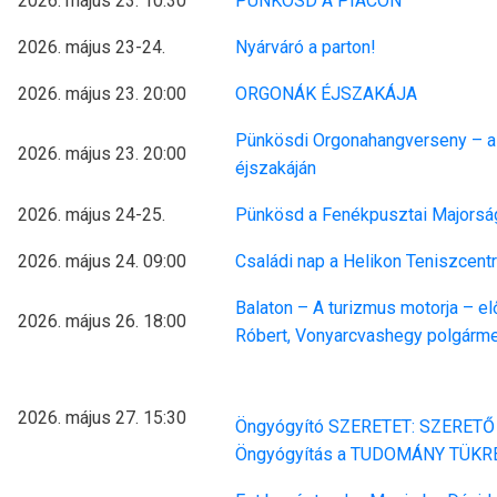
2026. május 23. 10:30
PÜNKÖSD A PIACON
2026. május 23-24.
Nyárváró a parton!
2026. május 23. 20:00
ORGONÁK ÉJSZAKÁJA
Pünkösdi Orgonahangverseny – a
2026. május 23. 20:00
éjszakáján
2026. május 24-25.
Pünkösd a Fenékpusztai Majorsá
2026. május 24. 09:00
Családi nap a Helikon Teniszcen
Balaton – A turizmus motorja – el
2026. május 26. 18:00
Róbert, Vonyarcvashegy polgárm
2026. május 27. 15:30
Öngyógyító SZERETET:
SZERETŐ
Öngyógyítás a TUDOMÁNY TÜK