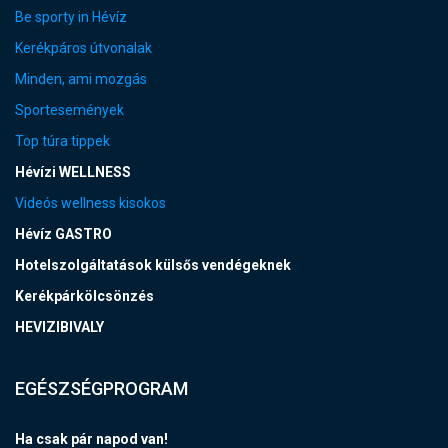
Be sporty in Hévíz
Kerékpáros útvonalak
Minden, ami mozgás
Sportesemények
Top túra tippek
Hévízi WELLNESS
Videós wellness kisokos
Hévíz GASTRO
Hotelszolgáltatások külsős vendégeknek
Kerékpárkölcsönzés
HEVIZIBIVALY
EGÉSZSÉGPROGRAM
Ha csak pár napod van!