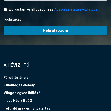
Elolvastam és elfogadom az
Adatkezelési tájékoztatóban
foglaltakat
Feliratkozom
A HÉVÍZI-TÓ
Fürdőtörténelem
Különleges élőhely
Világon egyedülálló tó
I love Hévíz BLOG
Tófürdő árak és nyitvatartás