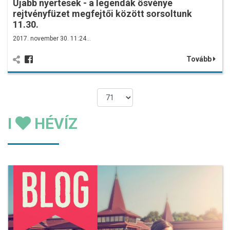
Újabb nyertesek - a legendák ösvénye
rejtvényfüzet megfejtői között sorsoltunk
11.30.
2017. november 30. 11:24…
Tovább
I
HÉVÍZ