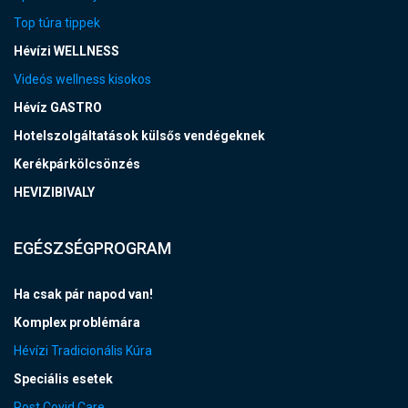
Top túra tippek
Hévízi WELLNESS
Videós wellness kisokos
Hévíz GASTRO
Hotelszolgáltatások külsős vendégeknek
Kerékpárkölcsönzés
HEVIZIBIVALY
EGÉSZSÉGPROGRAM
Ha csak pár napod van!
Komplex problémára
Hévízi Tradicionális Kúra
Speciális esetek
Post Covid Care