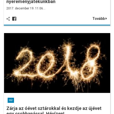
nyereményjátékunkban
2017. december 19. 11:06…
Tovább
Hír
Zárja az óévet sztárokkal és kezdje az újévet
egy csobbanással, Hévízen!