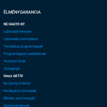
ÉLMÉNYGARANCIA
NE HAGYD KI!
Látnivalók Hévízen
Látnivalók a környéken
Tematikus programtippek
Programtippek családoknak
Vezetett túrák
Zsinagóga
Hévíz AKTÍV
Be sporty in Hévíz
Kerékpáros útvonalak
Minden, ami mozgás
Sportesemények