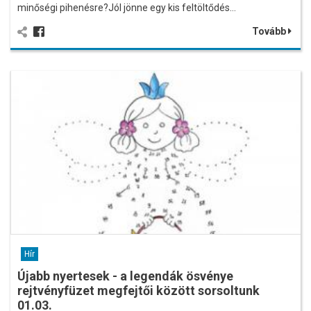
minőségi pihenésre?Jól jönne egy kis feltöltődés…
Tovább
Hír
Újabb nyertesek - a legendák ösvénye
rejtvényfüzet megfejtői között sorsoltunk
01.03.