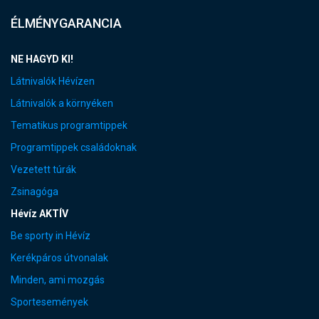
ÉLMÉNYGARANCIA
NE HAGYD KI!
Látnivalók Hévízen
Látnivalók a környéken
Tematikus programtippek
Programtippek családoknak
Vezetett túrák
Zsinagóga
Hévíz AKTÍV
Be sporty in Hévíz
Kerékpáros útvonalak
Minden, ami mozgás
Sportesemények