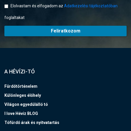
Elolvastam és elfogadom az
Adatkezelési tájékoztatóban
foglaltakat
Feliratkozom
A HÉVÍZI-TÓ
Fürdőtörténelem
Különleges élőhely
Világon egyedülálló tó
I love Hévíz BLOG
Tófürdő árak és nyitvatartás