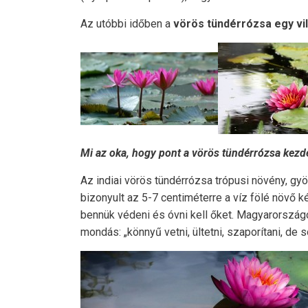
Az utóbbi időben a
vörös tündérrózsa egy vi
Mi az oka, hogy pont a vörös tündérrózsa kezde
Az indiai vörös tündérrózsa trópusi növény, gy
bizonyult az 5-7 centiméterre a víz fölé növő 
bennük védeni és óvni kell őket. Magyarországo
mondás: „könnyű vetni, ültetni, szaporítani, de