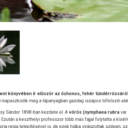
ent könyvében ír elő
ször az őshonos, fehér tündérrózs
áró
 kapaszkodik meg a tápanyagban gazdag iszapos tófelszín alatt
assy Sándor 1898-ban kezdete el. A
vörös (nymphaea rubra
var.
. Ezután a keszthelyi professzor több más fajjal folytatta a kísé
ia regia telepítésével is, de ezek hiába virágzottak szépen, s