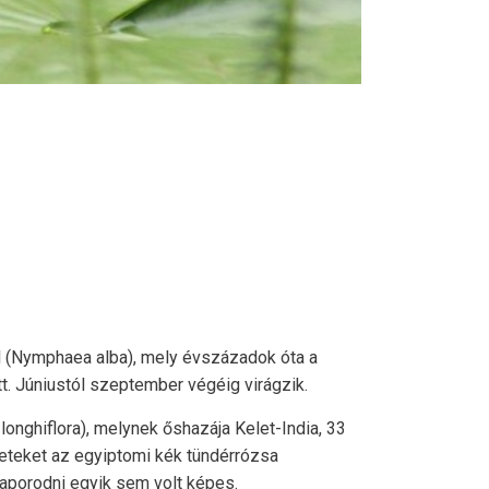
l (Nymphaea alba), mely évszázadok óta a
. Júniustól szeptember végéig virágzik.
 longhiflora), melynek őshazája Kelet-India, 33
rleteket az egyiptomi kék tündérrózsa
zaporodni egyik sem volt képes.