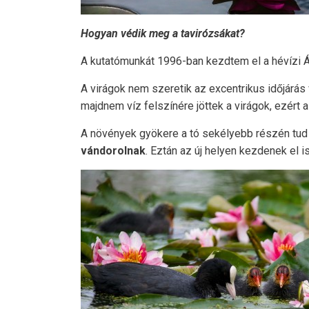
Hogyan védik meg a tavirózsákat?
A kutatómunkát 1996-ban kezdtem el a hévízi 
A virágok nem szeretik az excentrikus időjárás
majdnem víz felszínére jöttek a virágok, ezért
A növények gyökere a tó sekélyebb részén tud s
vándorolnak
. Eztán az új helyen kezdenek el 