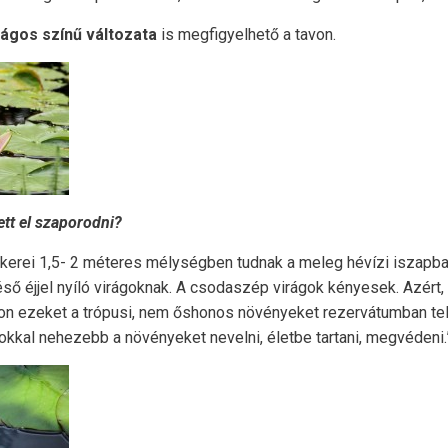
lágos színű változata
is megfigyelhető a tavon.
tt el szaporodni?
ökerei 1,5- 2 méteres mélységben tudnak a meleg hévízi iszapba
késő éjjel nyíló virágoknak. A csodaszép virágok kényesek. Azé
n ezeket a trópusi, nem őshonos növényeket rezervátumban telel
 sokkal nehezebb a növényeket nevelni, életbe tartani, megvédeni