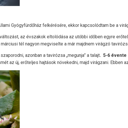
Állami Gyógyfürdőház felkérésére, ekkor kapcsolódtam be a vi
 változást, az évszakok eltolódása az utóbbi időben egyre erőte
 a márciusi tél nagyon megviselte a már majdnem virágzó tavirózs
zaporodni, azonban a tavirózsa „megunja” a talajt
. 5-6 évente
ismét az új, erőteljes hajtások növekedni, majd virágzani. Ebben 