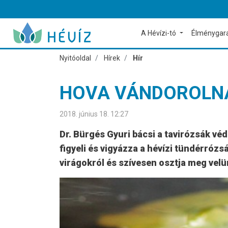
A Hévízi-tó
Élménygar
Nyitóoldal
Hírek
Hír
HOVA VÁNDOROLNAK
2018. június 18. 12:27
Dr. Bürgés Gyuri bácsi a tavirózsák véd
figyeli és vigyázza a hévízi tündérrózs
virágokról és szívesen osztja meg velün