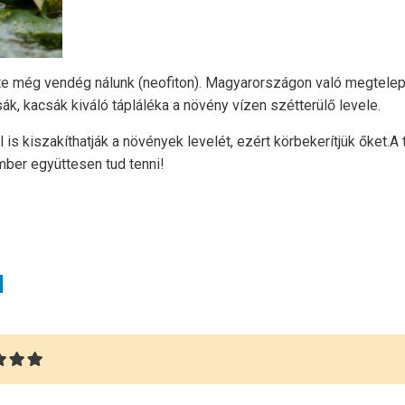
zinte még vendég nálunk (neofiton). Magyarországon való megtel
ák, kacsák kiváló tápláléka a növény vízen szétterülő levele.
is kiszakíthatják a növények levelét, ezért körbekerítjük őket
mber együttesen tud tenni!