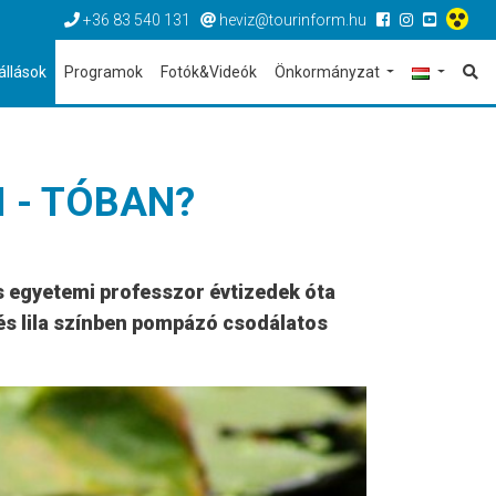
+36 83 540 131
heviz@tourinform.hu
állások
Programok
Fotók&Videók
Önkormányzat
 - TÓBAN?
jas egyetemi professzor évtizedek óta
n és lila színben pompázó csodálatos