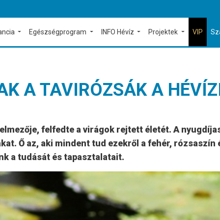
ancia
Egészségprogram
INFO Hévíz
Projektek
VIP
Sz
 A TAVIRÓZSÁK A HÉVÍZI
elmezője, felfedte a virágok rejtett életét. A nyugdí
ákat. Ő az, aki mindent tud ezekről a fehér, rózsaszí
k a tudását és tapasztalatait.