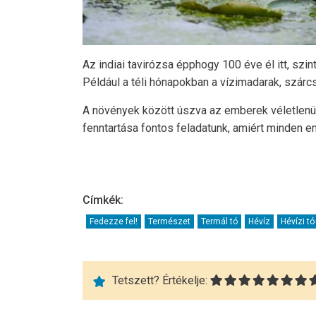
Az indiai tavirózsa épphogy 100 éve él itt, s
Például a téli hónapokban a vízimadarak, szárcs
A növények között úszva az emberek véletlenül 
fenntartása fontos feladatunk, amiért minden e
Címkék:
Fedezze fel!
Természet
Termál tó
Hévíz
Hévízi tó
Tetszett? Értékelje: