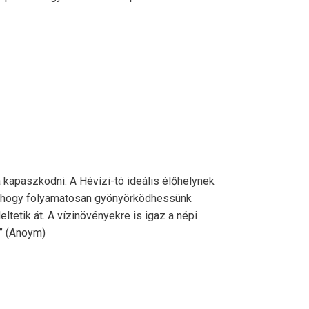
 kapaszkodni. A Hévízi-tó ideális élőhelynek
rt, hogy folyamatosan gyönyörködhessünk
tetik át. A vízinövényekre is igaz a népi
.” (Anoym)