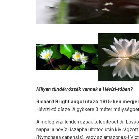
Milyen tündérrózsák vannak a Hévízi-tóban?
Richard Bright angol utazó 1815-ben megjel
Hévízi-tó dísze. A gyökere 3 méter mélységben
A meleg vízi tündérrózsák telepítését dr. Lov
nappal a hévízi iszapba ültetés után kivirágzott
(Nymphaea capensis), vagy az amazonas-i Victor