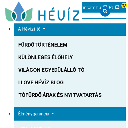
+36 83 540 131
heviz@tourinform.hu
A Hévízi-tó
FÜRDŐTÖRTÉNELEM
KÜLÖNLEGES ÉLŐHELY
VILÁGON EGYEDÜLÁLLÓ TÓ
I LOVE HÉVÍZ BLOG
TÓFÜRDŐ ÁRAK ÉS NYITVATARTÁS
Élménygarancia