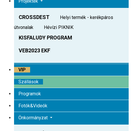
Projektek
CROSSDEST
Helyi termék - kerékpáros
útvonalak
Hévízi PIKNIK
KISFALUDY PROGRAM
VEB2023 EKF
VIP
Szállások
Programok
Fotók&Videók
Önkormányzat