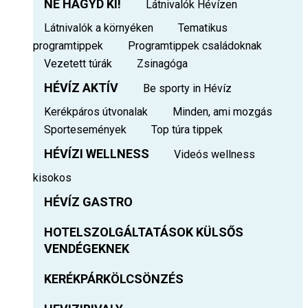
NE HAGYD KI!
Látnivalók Hévízen
Látnivalók a környéken
Tematikus
programtippek
Programtippek családoknak
Vezetett túrák
Zsinagóga
HÉVÍZ AKTÍV
Be sporty in Hévíz
Kerékpáros útvonalak
Minden, ami mozgás
Sportesemények
Top túra tippek
HÉVÍZI WELLNESS
Videós wellness
kisokos
HÉVÍZ GASTRO
HOTELSZOLGÁLTATÁSOK KÜLSŐS
VENDÉGEKNEK
KERÉKPÁRKÖLCSÖNZÉS