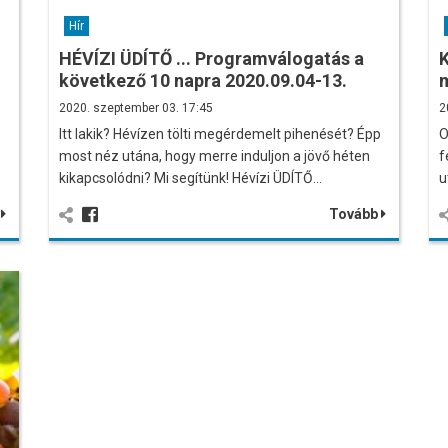
Hír
HÉVÍZI ÜDÍTŐ ... Programválogatás a
K
következő 10 napra 2020.09.04-13.
2020. szeptember 03. 17:45
2
p
Itt lakik? Hévízen tölti megérdemelt pihenését? Épp
O
most néz utána, hogy merre induljon a jövő héten
f
kikapcsolódni? Mi segítünk! Hévízi ÜDÍTŐ…
u
b
Tovább