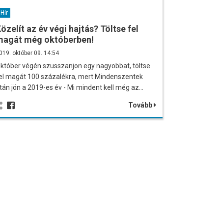
Hír
özelít az év végi hajtás? Töltse fel
magát még októberben!
019. október 09. 14:54
któber végén szusszanjon egy nagyobbat, töltse
el magát 100 százalékra, mert Mindenszentek
tán jön a 2019-es év - Mi mindent kell még az…
Tovább