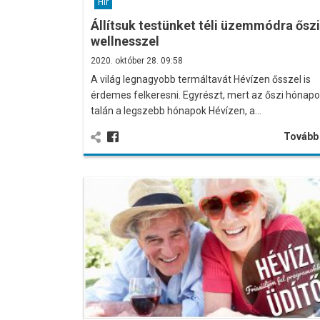
Hír
Állítsuk testünket téli üzemmódra őszi
wellnesszel
2020. október 28. 09:58
A világ legnagyobb termáltavát Hévízen ősszel is
érdemes felkeresni. Egyrészt, mert az őszi hónap
talán a legszebb hónapok Hévízen, a…
Továb