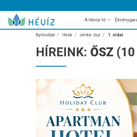
A Hévízi-tó
Élménygar
Nyitóoldal
Hírek
címke: ősz
1. oldal
HÍREINK:
ŐSZ
(10