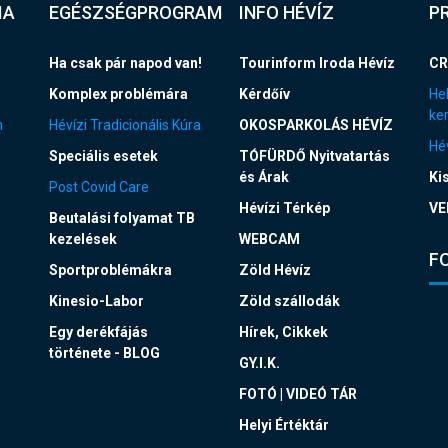
IA
EGÉSZSÉGPROGRAM
INFO HÉVÍZ
P
Ha csak pár napod van!
Tourinform Iroda Hévíz
CR
Komplex problémára
Kérdőív
Hel
ke
n
Hévízi Tradicionális Kúra
OKOSPARKOLÁS HÉVÍZ
Hév
Speciális esetek
TÓFÜRDŐ Nyitvatartás
és Árak
Ki
Post Covid Care
Hévízi Térkép
VE
Beutalási folyamat TB
kezelések
WEBCAM
F
Sportproblémákra
Zöld Hévíz
Kinesio-Labor
Zöld szállodák
Egy derékfájás
Hírek, Cikkek
története - BLOG
GY.I.K.
FOTÓ | VIDEÓ TÁR
Helyi Értéktár