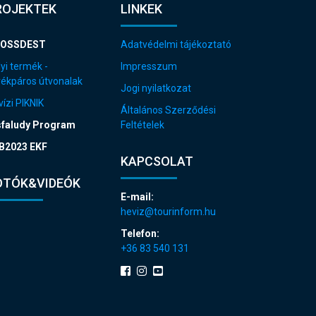
ROJEKTEK
LINKEK
OSSDEST
Adatvédelmi tájékoztató
yi termék -
Impresszum
rékpáros útvonalak
Jogi nyilatkozat
ízi PIKNIK
Általános Szerződési
sfaludy Program
Feltételek
B2023 EKF
KAPCSOLAT
OTÓK&VIDEÓK
E-mail:
heviz@tourinform.hu
Telefon:
+36 83 540 131