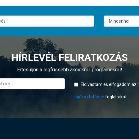
HÍRLEVÉL FELIRATKOZÁS
Értesüljön a legfrissebb akciókról, programokról!
Elolvastam és elfogadom az
tájékoztatóban
foglaltakat