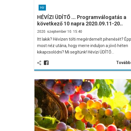
Hír
HÉVÍZI ÜDÍTŐ ... Programválogatás a
következő 10 napra 2020.09.11-20..
2020. szeptember 10. 15:40
Itt lakik? Hévízen tölti megérdemelt pihenését? Ép
most néz utána, hogy merre induljon a jövő héten
kikapcsolódni? Mi segítünk! Hévízi ÜDÍTŐ…
Továb