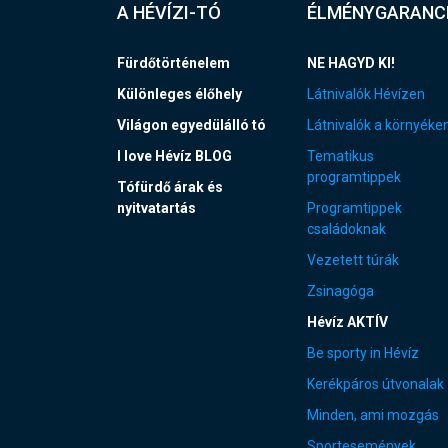
A HÉVÍZI-TÓ
ÉLMÉNYGARANC
Fürdőtörténelem
NE HAGYD KI!
Különleges élőhely
Látnivalók Hévízen
Világon egyedülálló tó
Látnivalók a környéke
I love Hévíz BLOG
Tematikus
programtippek
Tófürdő árak és
nyitvatartás
Programtippek
családoknak
Vezetett túrák
Zsinagóga
Hévíz AKTÍV
Be sporty in Hévíz
Kerékpáros útvonalak
Minden, ami mozgás
Sportesemények