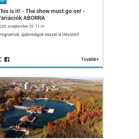
Hír
his is it! - The show must go on! -
Variációk ABORRA
020. szeptember 25. 11:31
rogramok, újdonságok ősszel is Hévízen!
Tovább