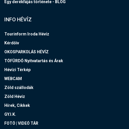
Egy derékfájás története - BLOG
INFO HÉVÍZ
Tourinform Iroda Hévíz
Kérdőív
OKOSPARKOLÁS HÉVÍZ
TÓFÜRDŐ Nyitvatartás és Árak
Hévízi Térkép
WEBCAM
Zöld szállodák
Zöld Hévíz
Hírek, Cikkek
GY.I.K.
FOTÓ | VIDEÓ TÁR