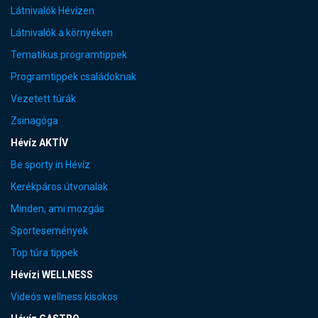
Látnivalók Hévízen
Látnivalók a környéken
Tematikus programtippek
Programtippek családoknak
Vezetett túrák
Zsinagóga
Hévíz AKTÍV
Be sporty in Hévíz
Kerékpáros útvonalak
Minden, ami mozgás
Sportesemények
Top túra tippek
Hévízi WELLNESS
Videós wellness kisokos