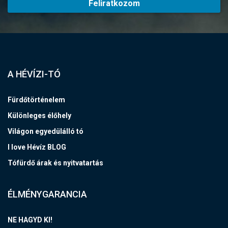
Feliratkozom
A HÉVÍZI-TÓ
Fürdőtörténelem
Különleges élőhely
Világon egyedülálló tó
I love Hévíz BLOG
Tófürdő árak és nyitvatartás
ÉLMÉNYGARANCIA
NE HAGYD KI!