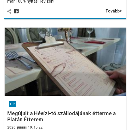
már 100% nyitás Hévízen!
Tovább
Hír
Megújult a Hévízi-tó szállodájának étterme a
Platán Étterem
2020. június 10. 15:22