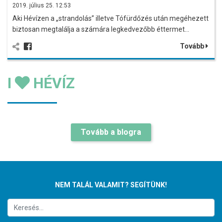
2019. július 25. 12:53
Aki Hévízen a „strandolás” illetve Tófürdőzés után megéhezett
biztosan megtalálja a számára legkedvezőbb éttermet…
Tovább
I
HÉVÍZ
Tovább a blogra
NEM TALÁL VALAMIT? SEGÍTÜNK!