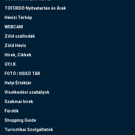
TÓFÜRDŐ Nyitvatartás és Árak
Hévízi Térkép
WEBCAM
Zöld szállodák
Zöld Hévíz
Hírek, Cikkek
GY.I.K.
FOTÓ | VIDEÓ TÁR
Helyi Értéktár
Viselkedési szabályok
Szakmai hírek
Fürdők
Shopping Guide
Turisztikai Szolgáltatók