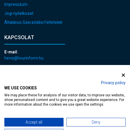
Impresszum
Jogi nyilatkozat
Általános Szerződési Feltételek
KAPCSOLAT
E-mail:
heviz@tourinform.hu
Telefon:
+36 83 540 131
Privacy policy
WE USE COOKIES
We may place these for analysis of our visitor data, to improve our website,
show personalised content and to give you a great website experience. For
more information about the cookies we use open the settings.
akadálymentesített weblap
| Copyright © 2024 Hévíz Város Önkormányzata,
Accept all
Deny
Designed by
MediaGum
|
Süti megújítás
|
Sitemap