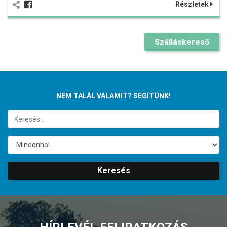
Részletek
Szálláskereső
NEM TALÁL VALAMIT? SEGÍTÜNK!
Keresés