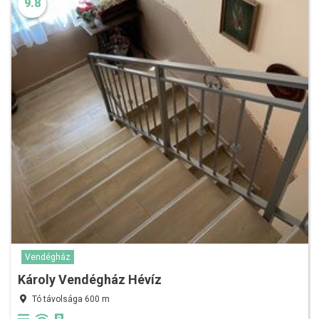
9.8
Vendégház
Károly Vendégház Hévíz
Tó távolsága 600 m