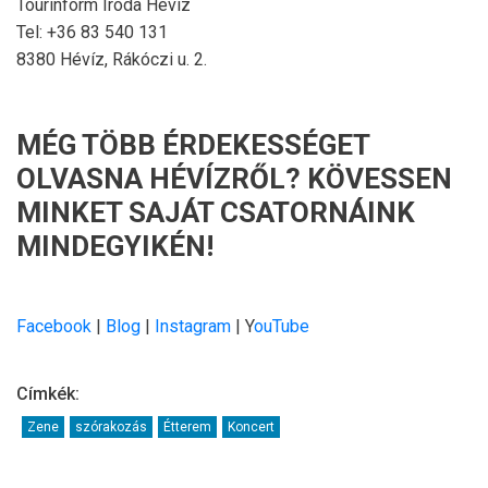
Tourinform Iroda Hévíz
Tel: +36 83 540 131
8380 Hévíz, Rákóczi u. 2.
MÉG TÖBB ÉRDEKESSÉGET
OLVASNA HÉVÍZRŐL? KÖVESSEN
MINKET SAJÁT CSATORNÁINK
MINDEGYIKÉN!
Facebook
|
Blog
|
Instagram
| Y
ouTube
Címkék:
Zene
szórakozás
Étterem
Koncert