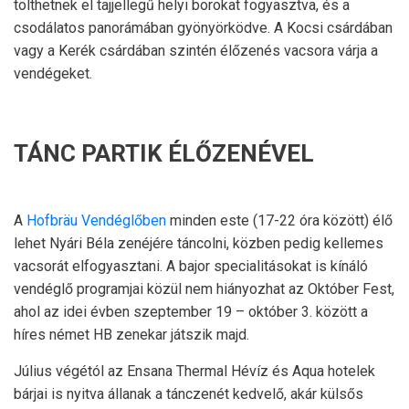
tölthetnek el tajjellegű helyi borokat fogyasztva, és a
csodálatos panorámában gyönyörködve. A Kocsi csárdában
vagy a Kerék csárdában szintén élőzenés vacsora várja a
vendégeket.
TÁNC PARTIK ÉLŐZENÉVEL
A
Hofbräu Vendéglőben
minden este (17-22 óra között) élő
lehet Nyári Béla zenéjére táncolni, közben pedig kellemes
vacsorát elfogyasztani. A bajor specialitásokat is kínáló
vendéglő programjai közül nem hiányozhat az Október Fest,
ahol az idei évben szeptember 19 – október 3. között a
híres német HB zenekar játszik majd.
Július végétól az Ensana Thermal Hévíz és Aqua hotelek
bárjai is nyitva állanak a tánczenét kedvelő, akár külsős