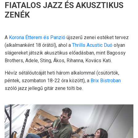
FIATALOS JAZZ ÉS AKUSZTIKUS
ZENÉK
A
Korona Étterem és Panzió
újszerű zenei estéket tervez
(alkalmanként 18 órától), ahol a
Thrills Acustic Duó
olyan
slágereket játszik akusztikus előadásban, mint Bagossy
Brothers, Adele, Sting, Ákos, Rihanna, Kovács Kati.
Hévíz sétálóutcáját heti három alkalommal (csütörtök,
péntek, szombaton 18-22 óra között), a
Brix Bistroban
szóló jazz jellegű gitár zene tölti be.