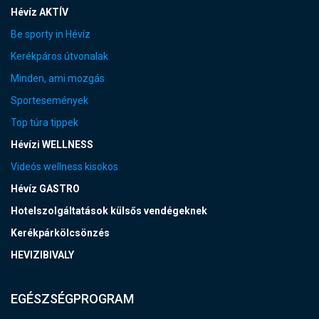
Hévíz AKTÍV
Be sporty in Hévíz
Kerékpáros útvonalak
Minden, ami mozgás
Sportesemények
Top túra tippek
Hévízi WELLNESS
Videós wellness kisokos
Hévíz GASTRO
Hotelszolgáltatások külsős vendégeknek
Kerékpárkölcsönzés
HEVIZIBIVALY
EGÉSZSÉGPROGRAM