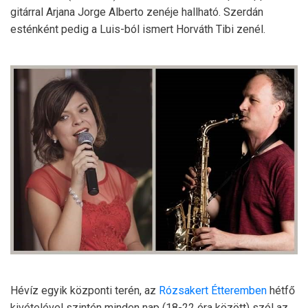
gitárral Arjana Jorge Alberto zenéje hallható. Szerdán
esténként pedig a Luis-ból ismert Horváth Tibi zenél.
Hévíz egyik központi terén, az
Rózsakert Étteremben
hétfő
kivételével szintén minden nap (18-22 óra között) szól az