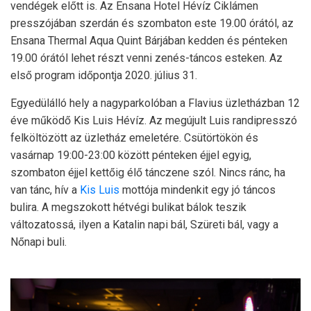
vendégek előtt is. Az Ensana Hotel Hévíz Ciklámen
presszójában szerdán és szombaton este 19.00 órától, az
Ensana Thermal Aqua Quint Bárjában kedden és pénteken
19.00 órától lehet részt venni zenés-táncos esteken. Az
első program időpontja 2020. július 31.
Egyedülálló hely a nagyparkolóban a Flavius üzletházban 12
éve működő Kis Luis Hévíz. Az megújult Luis randipresszó
felköltözött az üzletház emeletére. Csütörtökön és
vasárnap 19:00-23:00 között pénteken éjjel egyig,
szombaton éjjel kettőig élő tánczene szól. Nincs ránc, ha
van tánc, hív a
Kis Luis
mottója mindenkit egy jó táncos
bulira. A megszokott hétvégi bulikat bálok teszik
változatossá, ilyen a Katalin napi bál, Szüreti bál, vagy a
Nőnapi buli.