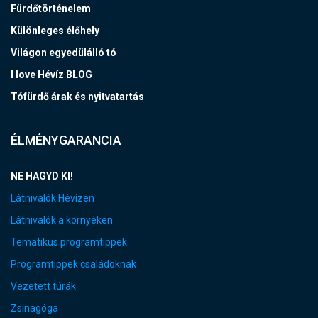
Fürdőtörténelem
Különleges élőhely
Világon egyedülálló tó
I love Hévíz BLOG
Tófürdő árak és nyitvatartás
ÉLMÉNYGARANCIA
NE HAGYD KI!
Látnivalók Hévízen
Látnivalók a környéken
Tematikus programtippek
Programtippek családoknak
Vezetett túrák
Zsinagóga