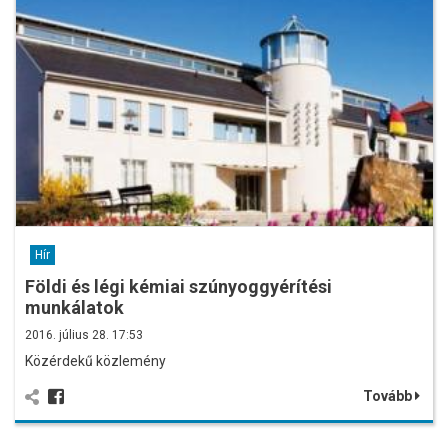
Hír
Földi és légi kémiai szúnyoggyérítési
munkálatok
2016. július 28. 17:53
Közérdekű közlemény
Tovább