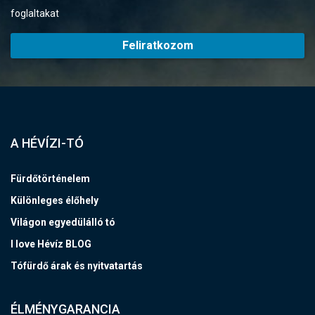
foglaltakat
Feliratkozom
A HÉVÍZI-TÓ
Fürdőtörténelem
Különleges élőhely
Világon egyedülálló tó
I love Hévíz BLOG
Tófürdő árak és nyitvatartás
ÉLMÉNYGARANCIA