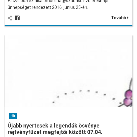
A szálloda ez alkalomból nagyszabású születésnapi
ünnepséget rendezett 2016. június 25-én.
Tovább
Hír
Újabb nyertesek a legendák ösvénye
rejtvényfüzet megfejtői között 07.04.