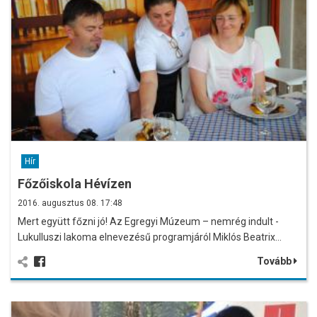
Hír
Főzőiskola Hévízen
2016. augusztus 08. 17:48
Mert együtt főzni jó! Az Egregyi Múzeum – nemrég indult -
Lukulluszi lakoma elnevezésű programjáról Miklós Beatrix…
Tovább