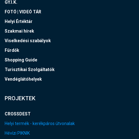
GY.I.K.
FOTÓ | VIDEÓ TÁR
Helyi Értéktár
Szakmai hírek
Viselkedési szabályok
Fürdők
Shopping Guide
Turisztikai Szolgáltatók
Vendéglátóhelyek
PROJEKTEK
CROSSDEST
Helyi termék - kerékpáros útvonalak
Hévízi PIKNIK