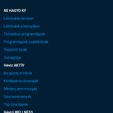
NE HAGYD KI!
Látnivalók Hévízen
Látnivalók a környéken
Tematikus programtippek
Programtippek családoknak
Vezetett túrák
Zsinagóga
Hévíz AKTÍV
Be sporty in Hévíz
Kerékpáros útvonalak
Minden, ami mozgás
Sportesemények
Top túra tippek
Hévízi WELLNESS