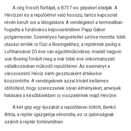
A cég frissíti flottáját, a B737-es gépeket eladják. A
Hévízzel és a repülőérrel való hosszú, tartós kapcsolat
révén került sor a látogatásra. A vendégeket a terminálban
fogadta a fürdőváros képviseletében Papp Gábor
polgármester. Személyes hangvétellel szólva mondta: több
utazási emlék is fűzi a Boeingekhez, a reptérnek pedig a
Lufthansával 20 éve van együttműködése, mialatt nagyon
sok Boeing fordult meg a már több éve önkormányzati
vállalkozásban működő repülőtéren. Az eseményt a
városvezető Hévíz iránti gesztusként értékelve
köszöntötte. A vendégeknek azzal kívánt kellemes
időtöltést, hogy szerezzenek olyan élményeket, amelyek
hatására a későbbiekben is visszatérnek majd Hévízre.
A két gép egy éjszakát a repülőtéren töltött, Benkő
Attila, a reptér igazgatója elmondta, ez is újdonságnak
számít a reptér történetében.