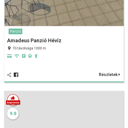
Panzió
Amadeus Panzió Hévíz
Tó távolsága 1000 m
Részletek
9.8