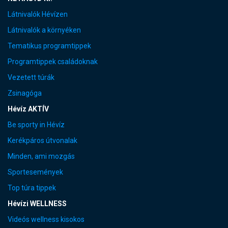
Látnivalók Hévízen
Látnivalók a környéken
Tematikus programtippek
Programtippek családoknak
Vezetett túrák
Zsinagóga
Hévíz AKTÍV
Be sporty in Hévíz
Kerékpáros útvonalak
Minden, ami mozgás
Sportesemények
Top túra tippek
Hévízi WELLNESS
Videós wellness kisokos