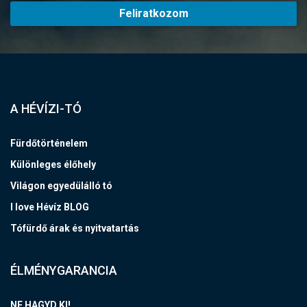
Feliratkozom
A HÉVÍZI-TÓ
Fürdőtörténelem
Különleges élőhely
Világon egyedülálló tó
I love Hévíz BLOG
Tófürdő árak és nyitvatartás
ÉLMÉNYGARANCIA
NE HAGYD KI!