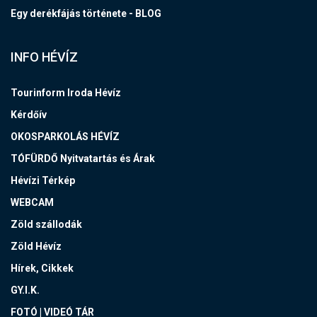
Egy derékfájás története - BLOG
INFO HÉVÍZ
Tourinform Iroda Hévíz
Kérdőív
OKOSPARKOLÁS HÉVÍZ
TÓFÜRDŐ Nyitvatartás és Árak
Hévízi Térkép
WEBCAM
Zöld szállodák
Zöld Hévíz
Hírek, Cikkek
GY.I.K.
FOTÓ | VIDEÓ TÁR