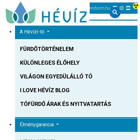
+36 83 540 131
heviz@tourinform.hu
A Hévízi-tó
FÜRDŐTÖRTÉNELEM
KÜLÖNLEGES ÉLŐHELY
VILÁGON EGYEDÜLÁLLÓ TÓ
I LOVE HÉVÍZ BLOG
TÓFÜRDŐ ÁRAK ÉS NYITVATARTÁS
Élménygarancia