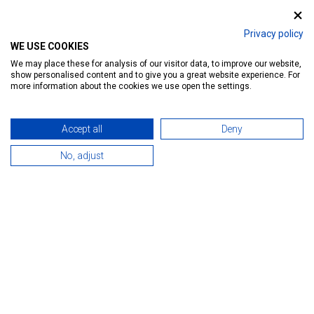
A Tófürdő, Tourinform Iroda valamint a Jégpálya
nyitva tartása
Privacy policy
WE USE COOKIES
We may place these for analysis of our visitor data, to improve our website,
show personalised content and to give you a great website experience. For
more information about the cookies we use open the settings.
Accept all
Deny
No, adjust