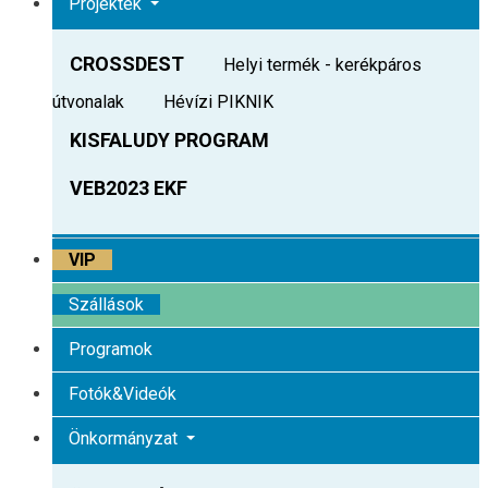
Projektek
CROSSDEST
Helyi termék - kerékpáros
útvonalak
Hévízi PIKNIK
KISFALUDY PROGRAM
VEB2023 EKF
VIP
Szállások
Programok
Fotók&Videók
Önkormányzat