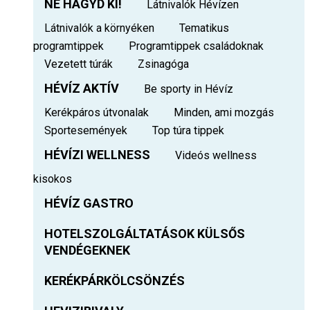
NE HAGYD KI!
Látnivalók Hévízen
Látnivalók a környéken
Tematikus
programtippek
Programtippek családoknak
Vezetett túrák
Zsinagóga
HÉVÍZ AKTÍV
Be sporty in Hévíz
Kerékpáros útvonalak
Minden, ami mozgás
Sportesemények
Top túra tippek
HÉVÍZI WELLNESS
Videós wellness
kisokos
HÉVÍZ GASTRO
HOTELSZOLGÁLTATÁSOK KÜLSŐS
VENDÉGEKNEK
KERÉKPÁRKÖLCSÖNZÉS