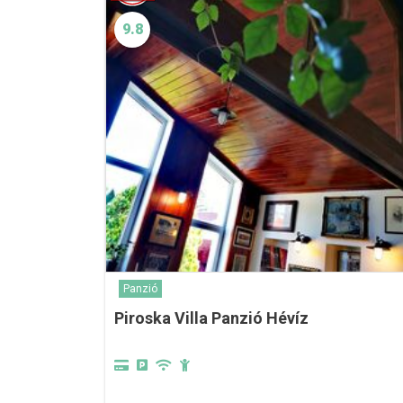
9.8
Panzió
Piroska Villa Panzió Hévíz