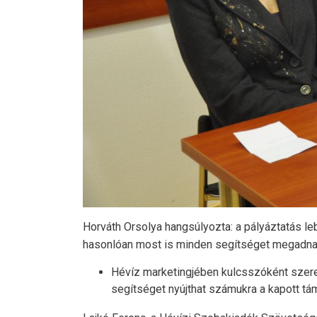
Horváth Orsolya hangsúlyozta: a pályáztatás l
hasonlóan most is minden segítséget megadnak 
Hévíz marketingjében kulcsszóként szerep
segítséget nyújthat számukra a kapott t