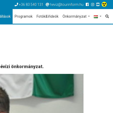
+36 83 540 131
heviz@tourinform.hu
állások
Programok
Fotók&Videók
Önkormányzat
hévízi önkormányzat.