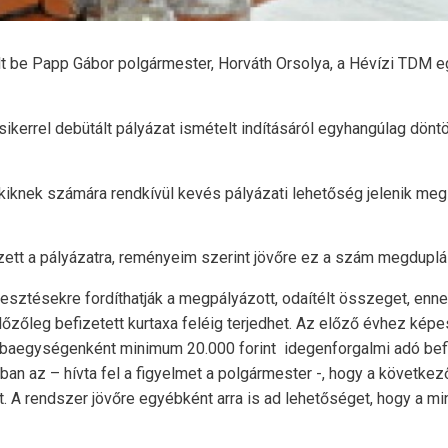
lt be Papp Gábor polgármester, Horváth Orsolya, a Hévízi TDM eg
ikerrel debütált pályázat ismételt indításáról egyhangúlag döntött
kiknek számára rendkívül kevés pályázati lehetőség jelenik meg 
ett a pályázatra, reményeim szerint jövőre ez a szám megduplá
lesztésekre fordíthatják a megpályázott, odaítélt összeget, enn
előzőleg befizetett kurtaxa feléig terjedhet. Az előző évhez képe
szobaegységenként minimum 20.000 forint idegenforgalmi adó bef
ban az – hívta fel a figyelmet a polgármester -, hogy a követke
et. A rendszer jövőre egyébként arra is ad lehetőséget, hogy a m