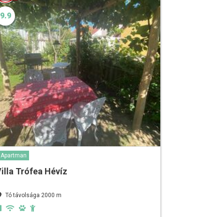
9.9
Apartman
illa Trófea Hévíz
Tó távolsága 2000 m