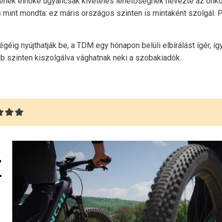
gének elnöke ugyancsak kivételes lehetőségnek nevezte az önk
 s mint mondta: ez máris országos szinten is mintaként szolgál.
égéig nyújthatják be, a TDM egy hónapon belüli elbírálást ígér, 
 szinten kiszolgálva vághatnak neki a szobakiadók.