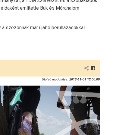
ormányzat, a TDM szervezet és a szobakiadók
 Példaként említette Bük és Mórahalom
így a szezonnak már újabb beruházásokkal
Utolsó módosítás:
2018-11-01 12:00:00