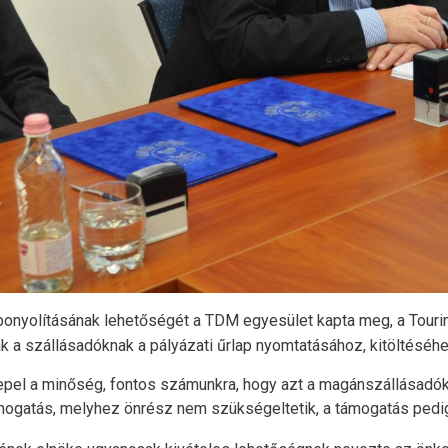
ebonyolításának lehetőségét a TDM egyesület kapta meg, a Touri
a szállásadóknak a pályázati űrlap nyomtatásához, kitöltéséhe
el a minőség, fontos számunkra, hogy azt a magánszállásadók i
ámogatás, melyhez önrész nem szükségeltetik, a támogatás pedi