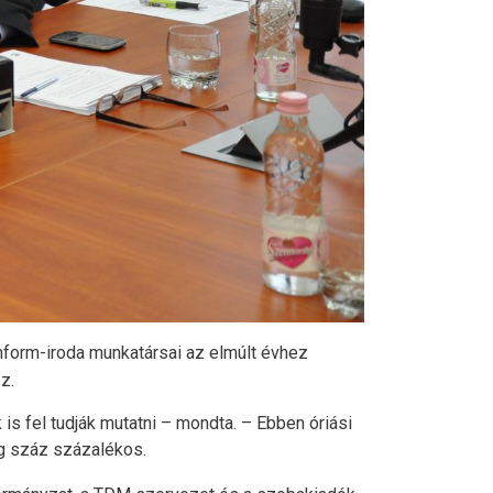
nform-iroda munkatársai az elmúlt évhez
z.
s fel tudják mutatni – mondta. – Ebben óriási
g száz százalékos.