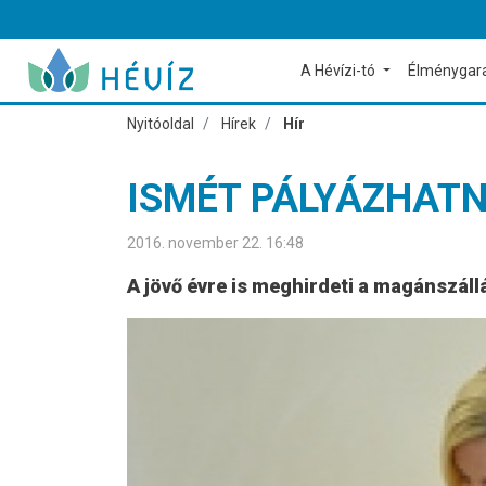
A Hévízi-tó
Élménygar
Nyitóoldal
Hírek
Hír
ISMÉT PÁLYÁZHAT
2016. november 22. 16:48
A jövő évre is meghirdeti a magánszáll