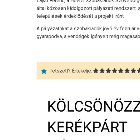
Lajkó Ferenc, a Hévízi Szobakiadók Szövetsé
által közösen kidolgozott pályázati rendszert,
települések érdeklődését a projekt iránt.
A pályázatokat a szobakiadók jövő év február v
gyarapodva, a vendégek igényeit még magasabb
Tetszett? Értékelje: