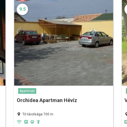
9.5
Apartman
Orchidea Apartman Hévíz
V
Tó távolsága 700 m