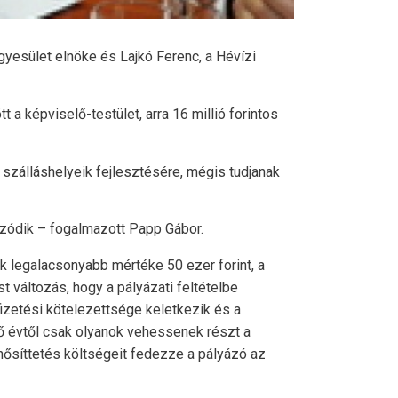
yesület elnöke és Lajkó Ferenc, a Hévízi
 a képviselő-testület, arra 16 millió forintos
szálláshelyeik fejlesztésére, mégis tudjanak
zódik – fogalmazott Papp Gábor.
ek legalacsonyabb mértéke 50 ezer forint, a
st változás, hogy a pályázati feltételbe
izetési kötelezettsége keletkezik és a
ző évtől csak olyanok vehessenek részt a
inősíttetés költségeit fedezze a pályázó az