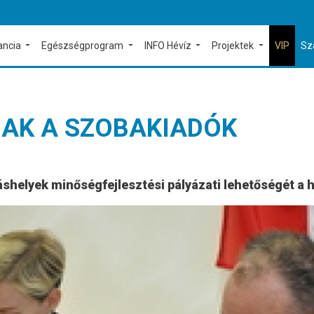
ancia
Egészségprogram
INFO Hévíz
Projektek
VIP
Sz
NAK A SZOBAKIADÓK
áshelyek minőségfejlesztési pályázati lehetőségét a 