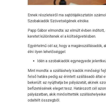
Ennek részleteiről ma sajtótájékoztatón számo
Szobakiadók Szövetségének elnöke.
Papp Gábor elmondta: az elmúlt évben indított, s
keretet különítenek el a költségvetésben.
Egyértelmű cél az, hogy a magánszállásadók, a
élni ilyen lehetőséggel.
Idén a szobakiadók egynegyede jelentkez
Mint mondta: a szálláshely kiadók minőségi fej
felső határa pedig az érintett szállásadó által 
bekerült: az nyújthatja be pályázatát, akinek 
befizetésének eleget tesz. Határozott cél azon
pályázatban, akik minősíttették szálláshelyeik
odaítélt összegből.