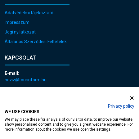
Adatvédelmi tájékoztató
Impresszum
Jogi nyilatkozat
Általános Szerződési Feltételek
KAPCSOLAT
E-mail:
heviz@tourinform.hu
Telefon:
+36 83 540 131
Privacy policy
WE USE COOKIES
We may place these for analysis of our visitor data, to improve our website,
show personalised content and to give you a great website experience. For
more information about the cookies we use open the settings.
akadálymentesített weblap
| Copyright © 2024 Hévíz Város Önkormányzata,