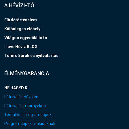
A HÉVÍZI-TÓ
Fürdőtörténelem
Különleges élőhely
Világon egyedülálló tó
I love Hévíz BLOG
Tófürdő árak és nyitvatartás
ÉLMÉNYGARANCIA
NE HAGYD KI!
Látnivalók Hévízen
Látnivalók a környéken
Tematikus programtippek
Programtippek családoknak