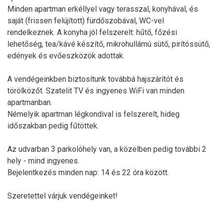
Minden apartman erkéllyel vagy terasszal, konyhával, és
saját (frissen felújított) fürdőszobával, WC-vel
rendelkeznek. A konyha jól felszerelt: hűtő, főzési
lehetőség, tea/kávé készítő, mikrohullámú sütő, pirítóssütő,
edények és evőeszközök adottak.
A vendégeinkben biztosítunk továbbá hajszárítót és
törölközőt. Szatelit TV és ingyenes WiFi van minden
apartmanban.
Némelyik apartman légkondival is felszerelt, hideg
időszakban pedig fűtöttek.
Az udvarban 3 parkolóhely van, a közelben pedig további 2
hely - mind ingyenes.
Bejelentkezés minden nap: 14 és 22 óra között.
Szeretettel várjuk vendégeinket!