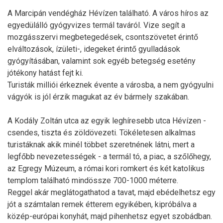
A Marcipán vendégház Hévízen található. A város híros az
egyedülálló gyógyvizes termál taváról. Vize segít a
mozgásszervi megbetegedések, csontszövetet érintő
elváltozások, ízületi-, idegeket érintő gyulladások
gyógyításában, valamint sok egyéb betegség esetény
jótékony hatást fejt ki.
Turisták milliói érkeznek évente a városba, a nem gyógyulni
vágyók is jól érzik magukat az év bármely szakában.
A Kodály Zoltán utca az egyik leghíresebb utca Hévízen -
csendes, tiszta és zöldövezeti. Tökéletesen alkalmas
turistáknak akik minél többet szeretnének látni, mert a
legfőbb nevezetességek - a termál tó, a piac, a szőlőhegy,
az Egregy Múzeum, a római kori romkert és két katolikus
templom található mindössze 700-1000 méterre.
Reggel akár meglátogathatod a tavat, majd ebédelhetsz egy
jót a számtalan remek étterem egyikében, kipróbálva a
közép-európai konyhát, majd pihenhetsz egyet szobádban.