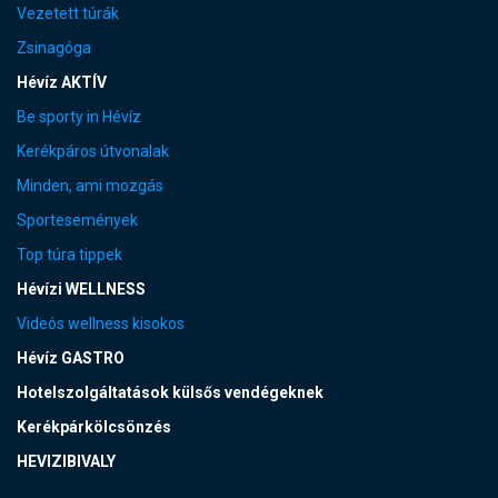
Vezetett túrák
Zsinagóga
Hévíz AKTÍV
Be sporty in Hévíz
Kerékpáros útvonalak
Minden, ami mozgás
Sportesemények
Top túra tippek
Hévízi WELLNESS
Videós wellness kisokos
Hévíz GASTRO
Hotelszolgáltatások külsős vendégeknek
Kerékpárkölcsönzés
HEVIZIBIVALY