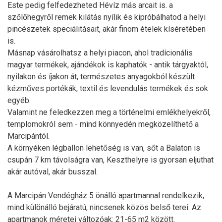
Este pedig felfedezheted Hévíz más arcait is. a
szőlőhegyről remek kilátás nyílik és kipróbálhatod a helyi
pincészetek speciálitásait, akár finom ételek kíséretében
is.
Másnap vásárolhatsz a helyi piacon, ahol tradícionális
magyar termékek, ajándékok is kaphatók - antik tárgyaktól,
nyilakon és íjakon át, természetes anyagokból készült
kézműves portékák, textil és levendulás termékek és sok
egyéb.
Valamint ne feledkezzen meg a történelmi emlékhelyekről,
templomokról sem - mind könnyedén megközelíthető a
Marcipántól.
A környéken légballon lehetőség is van, sőt a Balaton is
csupán 7 km távolságra van, Keszthelyre is gyorsan eljuthat
akár autóval, akár busszal.
A Marcipán Vendégház 5 önálló apartmannal rendelkezik,
mind különálló bejáratú, nincsenek közös belső terei. Az
apartmanok méretei változóak: 21-65 m2 között.