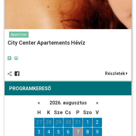
Apartman
City Center Apartements Hévíz
Részletek
PROGRAMKERESŐ
«
2026. augusztus
»
H
K
Sze
Cs
P
Szo
V
27
28
29
30
31
1
2
3
4
5
6
7
8
9