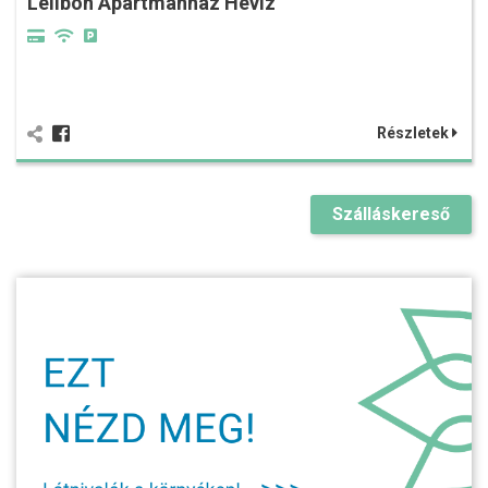
Leilbon Apartmanház Hévíz
Részletek
Szálláskereső