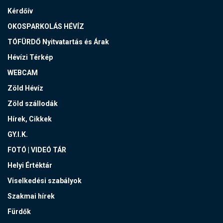
Kérdőív
OKOSPARKOLÁS HÉVÍZ
TÓFÜRDŐ Nyitvatartás és Árak
Hévízi Térkép
WEBCAM
Zöld Hévíz
Zöld szállodák
Hírek, Cikkek
GY.I.K.
FOTÓ | VIDEÓ TÁR
Helyi Értéktár
Viselkedési szabályok
Szakmai hírek
Fürdők