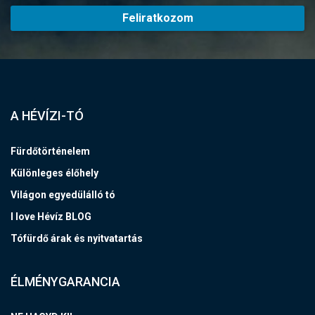
Feliratkozom
A HÉVÍZI-TÓ
Fürdőtörténelem
Különleges élőhely
Világon egyedülálló tó
I love Hévíz BLOG
Tófürdő árak és nyitvatartás
ÉLMÉNYGARANCIA