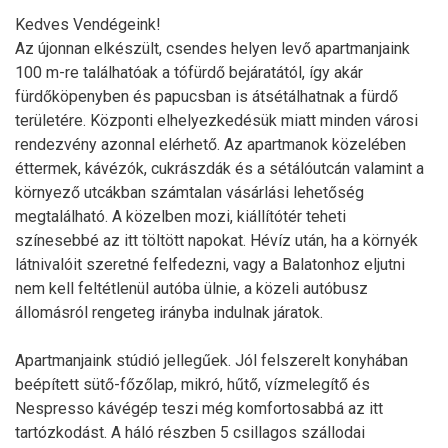
Kedves Vendégeink!
Az újonnan elkészült, csendes helyen levő apartmanjaink
100 m-re találhatóak a tófürdő bejáratától, így akár
fürdőköpenyben és papucsban is átsétálhatnak a fürdő
területére. Központi elhelyezkedésük miatt minden városi
rendezvény azonnal elérhető. Az apartmanok közelében
éttermek, kávézók, cukrászdák és a sétálóutcán valamint a
környező utcákban számtalan vásárlási lehetőség
megtalálható. A közelben mozi, kiállítótér teheti
színesebbé az itt töltött napokat. Hévíz után, ha a környék
látnivalóit szeretné felfedezni, vagy a Balatonhoz eljutni
nem kell feltétlenül autóba ülnie, a közeli autóbusz
állomásról rengeteg irányba indulnak járatok.
Apartmanjaink stúdió jellegűek. Jól felszerelt konyhában
beépített sütő-főzőlap, mikró, hűtő, vízmelegítő és
Nespresso kávégép teszi még komfortosabbá az itt
tartózkodást. A háló részben 5 csillagos szállodai