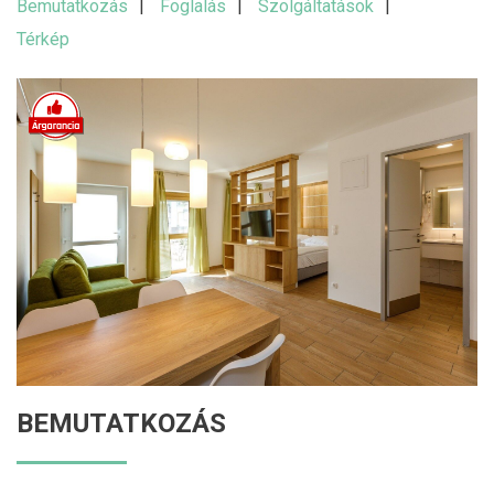
Bemutatkozás
Foglalás
Szolgáltatások
Térkép
BEMUTATKOZÁS