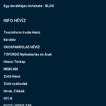
Egy derékfájás története - BLOG
INFO HÉVÍZ
Tourinform Iroda Hévíz
Kérdőív
OKOSPARKOLÁS HÉVÍZ
TÓFÜRDŐ Nyitvatartás és Árak
Hévízi Térkép
WEBCAM
Zöld Hévíz
Zöld szállodák
Hírek, Cikkek
GY.I.K.
FOTÓ | VIDEÓ TÁR