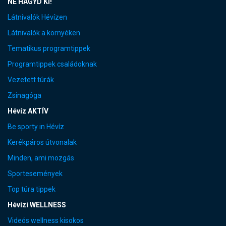
NE HAGYD KI!
Látnivalók Hévízen
Látnivalók a környéken
Tematikus programtippek
Programtippek családoknak
Vezetett túrák
Zsinagóga
Hévíz AKTÍV
Be sporty in Hévíz
Kerékpáros útvonalak
Minden, ami mozgás
Sportesemények
Top túra tippek
Hévízi WELLNESS
Videós wellness kisokos