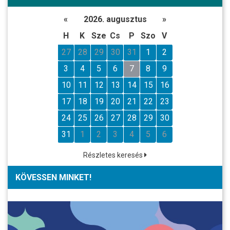
«
2026. augusztus
»
H
K
Sze
Cs
P
Szo
V
27
28
29
30
31
1
2
3
4
5
6
7
8
9
10
11
12
13
14
15
16
17
18
19
20
21
22
23
24
25
26
27
28
29
30
31
1
2
3
4
5
6
Részletes keresés
KÖVESSEN MINKET!