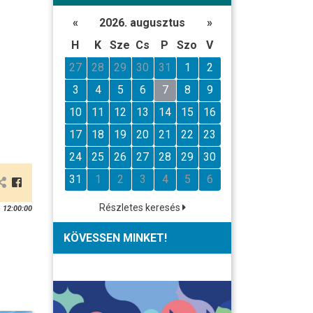
«
2026. augusztus
»
H
K
Sze
Cs
P
Szo
V
27
28
29
30
31
1
2
3
4
5
6
7
8
9
10
11
12
13
14
15
16
17
18
19
20
21
22
23
24
25
26
27
28
29
30
31
1
2
3
4
5
6
Részletes keresés
 12:00:00
KÖVESSEN MINKET!