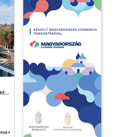
ent…
etek