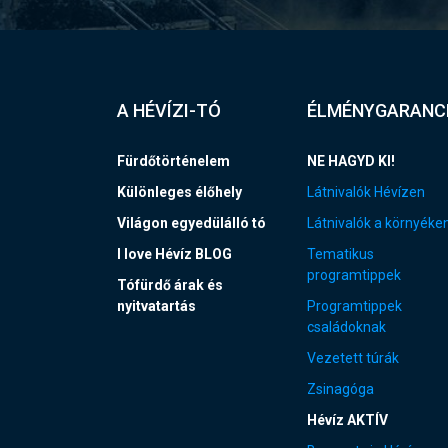
A HÉVÍZI-TÓ
ÉLMÉNYGARANC
Fürdőtörténelem
NE HAGYD KI!
Különleges élőhely
Látnivalók Hévízen
Világon egyedülálló tó
Látnivalók a környéke
I love Hévíz BLOG
Tematikus
programtippek
Tófürdő árak és
nyitvatartás
Programtippek
családoknak
Vezetett túrák
Zsinagóga
Hévíz AKTÍV