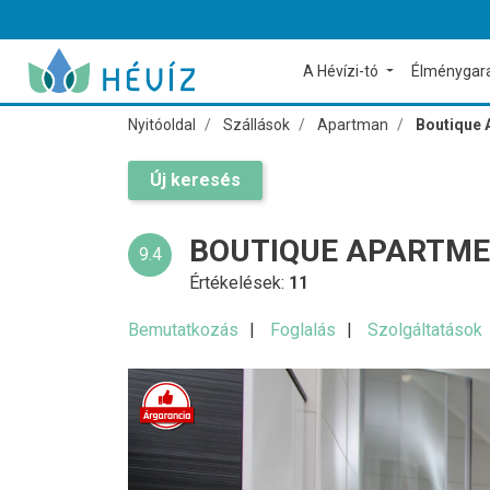
A Hévízi-tó
Élménygar
Nyitóoldal
Szállások
Apartman
Boutique 
Új keresés
BOUTIQUE APARTME
9.4
Értékelések:
11
Bemutatkozás
Foglalás
Szolgáltatások