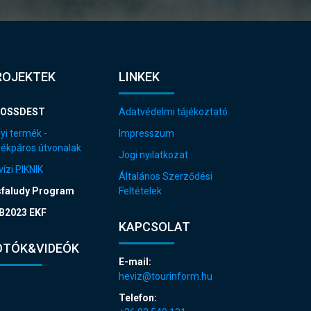
ROJEKTEK
LINKEK
OSSDEST
Adatvédelmi tájékoztató
yi termék -
Impresszum
rékpáros útvonalak
Jogi nyilatkozat
ízi PIKNIK
Általános Szerződési
sfaludy Program
Feltételek
B2023 EKF
KAPCSOLAT
OTÓK&VIDEÓK
E-mail:
heviz@tourinform.hu
Telefon: