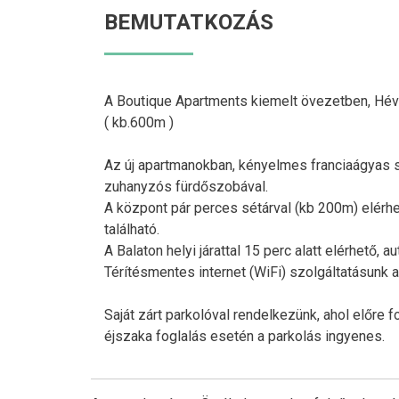
BEMUTATKOZÁS
A Boutique Apartments kiemelt övezetben, Hévíz
( kb.600m )
Az új apartmanokban, kényelmes franciaágyas s
zuhanyzós fürdőszobával.
A központ pár perces sétárval (kb 200m) elérh
található.
A Balaton helyi járattal 15 perc alatt elérhető, a
Térítésmentes internet (WiFi) szolgáltatásunk 
Saját zárt parkolóval rendelkezünk, ahol előre 
éjszaka foglalás esetén a parkolás ingyenes.