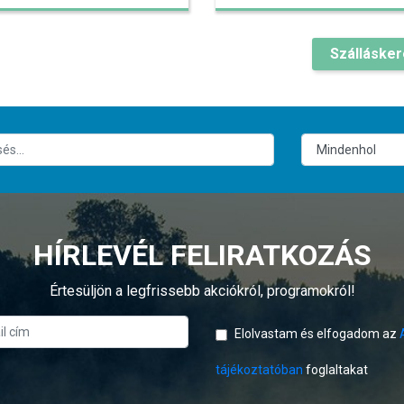
Szálláske
HÍRLEVÉL FELIRATKOZÁS
Értesüljön a legfrissebb akciókról, programokról!
Elolvastam és elfogadom az
tájékoztatóban
foglaltakat