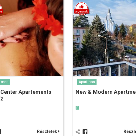
rtman
Apartman
 Center Apartements
New & Modern Apartm
íz
Részletek
Részl