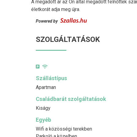
A megadott ár az Ön által megadott felnőttek szá
életkorát adja meg újra.
Powered by
SZOLGÁLTATÁSOK
Szállástípus
Apartman
Családbarát szolgáltatások
Kiságy
Egyéb
Wifi a közösségi terekben
Parkoló a közelben