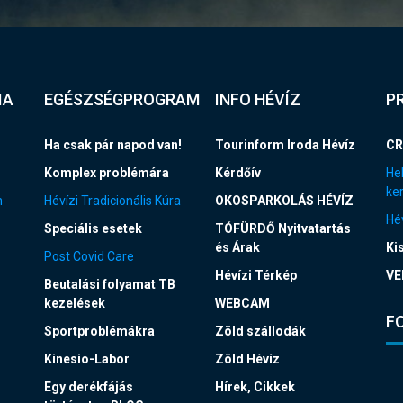
IA
EGÉSZSÉGPROGRAM
INFO HÉVÍZ
P
Ha csak pár napod van!
Tourinform Iroda Hévíz
CR
Komplex problémára
Kérdőív
Hel
ke
n
Hévízi Tradicionális Kúra
OKOSPARKOLÁS HÉVÍZ
Hév
Speciális esetek
TÓFÜRDŐ Nyitvatartás
és Árak
Ki
Post Covid Care
Hévízi Térkép
VE
Beutalási folyamat TB
kezelések
WEBCAM
F
Sportproblémákra
Zöld szállodák
Kinesio-Labor
Zöld Hévíz
Egy derékfájás
Hírek, Cikkek