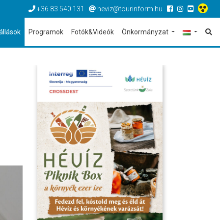
+36 83 540 131
heviz@tourinform.hu
állások
Programok
Fotók&Videók
Önkormányzat