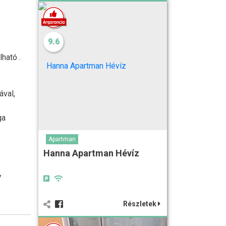
9.6
ható .
ával,
ga
Apartman
Hanna Apartman Hévíz
7
Részletek