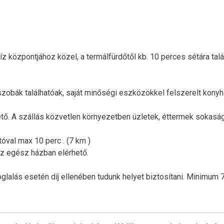
 központjához közel, a termálfürdőtől kb. 10 perces sétára talál
zobák találhatóak, saját minőségi eszközökkel felszerelt konyh
ető. A szállás közvetlen környezetben üzletek, éttermek sokasá
utóval max 10 perc . (7 km )
az egész házban elérhető.
foglalás esetén díj ellenében tudunk helyet biztosítani. Minimum 