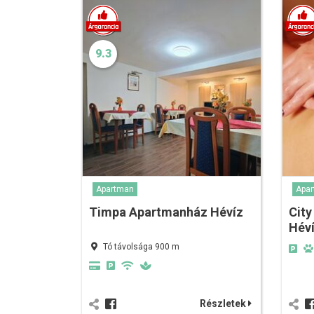
9.3
Apartman
Apa
Timpa Apartmanház Hévíz
City
Hév
Tó távolsága 900 m
Részletek