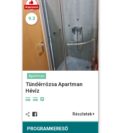
9.3
Apartman
Tündérrózsa Apartman
Hévíz
Részletek
PROGRAMKERESŐ