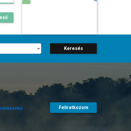
reső
Keresés
Feliratkozom
Adatkezelési