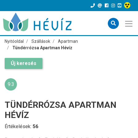
Nyitóoldal
Szállások
Apartman
Tündérrózsa Apartman Hévíz
Új keresés
9.3
TÜNDÉRRÓZSA APARTMAN
HÉVÍZ
Értékelések:
56