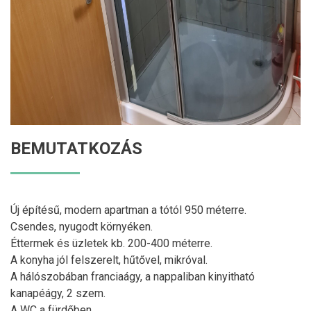
BEMUTATKOZÁS
Új építésű, modern apartman a tótól 950 méterre.
Csendes, nyugodt környéken.
Éttermek és üzletek kb. 200-400 méterre.
A konyha jól felszerelt, hűtővel, mikróval.
A hálószobában franciaágy, a nappaliban kinyitható
kanapéágy, 2 szem.
A WC a fürdőben.