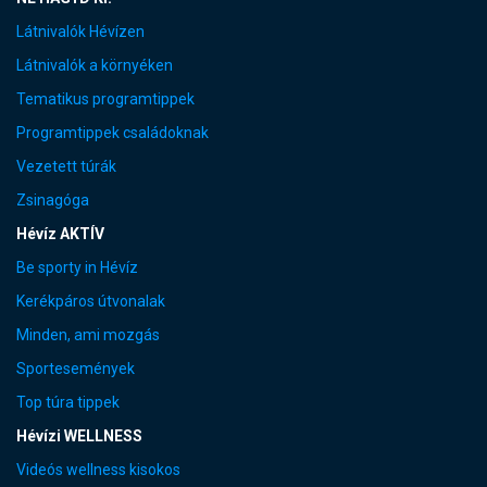
Látnivalók Hévízen
Látnivalók a környéken
Tematikus programtippek
Programtippek családoknak
Vezetett túrák
Zsinagóga
Hévíz AKTÍV
Be sporty in Hévíz
Kerékpáros útvonalak
Minden, ami mozgás
Sportesemények
Top túra tippek
Hévízi WELLNESS
Videós wellness kisokos