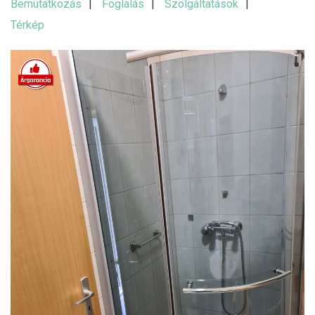
Bemutatkozás
Foglalás
Szolgáltatások
Térkép