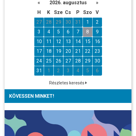
«
2026. augusztus
»
H
K
Sze
Cs
P
Szo
V
27
28
29
30
31
1
2
3
4
5
6
7
8
9
10
11
12
13
14
15
16
17
18
19
20
21
22
23
24
25
26
27
28
29
30
31
1
2
3
4
5
6
Részletes keresés
KÖVESSEN MINKET!