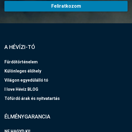
Feliratkozom
A HÉVÍZI-TÓ
Fürdőtörténelem
Különleges élőhely
Világon egyedülálló tó
I love Hévíz BLOG
Tófürdő árak és nyitvatartás
ÉLMÉNYGARANCIA
NE HAGYD KI!