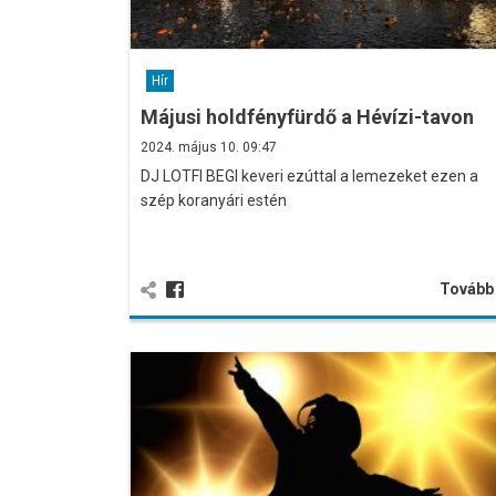
Hír
Májusi holdfényfürdő a Hévízi-tavon
2024. május 10. 09:47
DJ LOTFI BEGI keveri ezúttal a lemezeket ezen a
szép koranyári estén
Továb