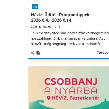
Hír
Hévízi Üdítő...Programtippek
2026.6.4.–2026.6.14.
2026. június 03. 12:15
Te is megfigyelted már, hogy a nyár valahogy mind
hosszabbnak tűnik, mint amilyen valójában? Azt
hisszük, még rengeteg időnk van a szabadtéri…
Továb