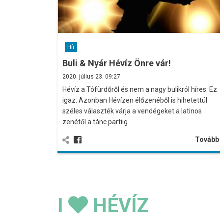
Hír
Buli & Nyár Hévíz Önre vár!
2020. július 23. 09:27
Hévíz a Tófürdőről és nem a nagy bulikról híres. Ez
igaz. Azonban Hévízen élőzenéből is hihetettül
széles választék várja a vendégeket a latinos
zenétől a tánc partiig.
Továb
I
HÉVÍZ