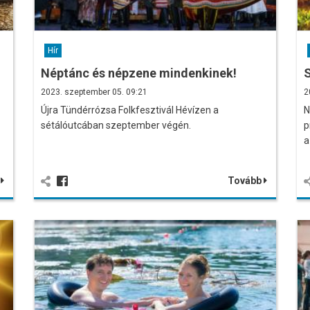
Hír
Néptánc és népzene mindenkinek!
S
2023. szeptember 05. 09:21
2
Újra Tündérrózsa Folkfesztivál Hévízen a
N
sétálóutcában szeptember végén.
p
a
b
Tovább