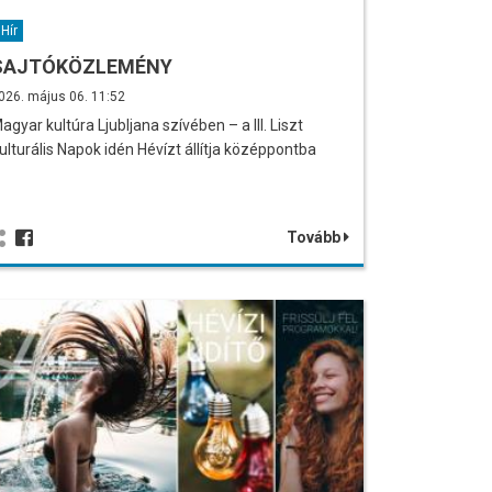
Hír
SAJTÓKÖZLEMÉNY
026. május 06. 11:52
agyar kultúra Ljubljana szívében – a III. Liszt
ulturális Napok idén Hévízt állítja középpontba
Tovább