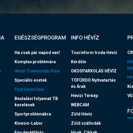
IA
EGÉSZSÉGPROGRAM
INFO HÉVÍZ
P
Ha csak pár napod van!
Tourinform Iroda Hévíz
CR
Komplex problémára
Kérdőív
Hel
ke
n
Hévízi Tradicionális Kúra
OKOSPARKOLÁS HÉVÍZ
Hév
Speciális esetek
TÓFÜRDŐ Nyitvatartás
és Árak
Ki
Post Covid Care
Hévízi Térkép
VE
Beutalási folyamat TB
kezelések
WEBCAM
F
Sportproblémákra
Zöld Hévíz
Kinesio-Labor
Zöld szállodák
Egy derékfájás
Hírek, Cikkek