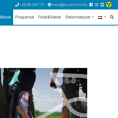
+36 83 540 131
heviz@tourinform.hu
állások
Programok
Fotók&Videók
Önkormányzat