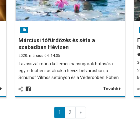
Hír
Márciusi tófürdőzés és séta a
F
szabadban Hévízen
2020. március 04. 14:35
2
Tavasszal már a kellemes napsugarak hatására
egyre többen sétálnak a hévízi belvárosban, a
2
Schulhof Vilmos sétányon és a Véderdőben. Ebben…
k
b
Tovább
Előző
1
2
»