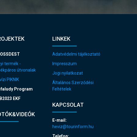
ROJEKTEK
LINKEK
OSSDEST
Adatvédelmi tájékoztató
yi termék -
Impresszum
rékpáros útvonalak
Jogi nyilatkozat
ízi PIKNIK
Általános Szerződési
sfaludy Program
Feltételek
B2023 EKF
KAPCSOLAT
OTÓK&VIDEÓK
E-mail:
heviz@tourinform.hu
Telefon: