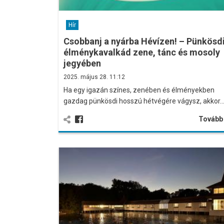
Hír
Csobbanj a nyárba Hévízen! – Pünkösd
élménykavalkád zene, tánc és mosoly
jegyében
2025. május 28. 11:12
Ha egy igazán színes, zenében és élményekben
gazdag pünkösdi hosszú hétvégére vágysz, akkor
Továb