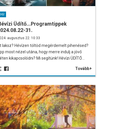
Hír
évízi Üdítő...Programtippek
024.08.22-31.
024. augusztus 22. 10:33
tt laksz? Hévízen töltöd megérdemelt pihenésed?
pp most nézel utána, hogy merre indulj a jövő
éten kikapcsolódni? Mi segítünk! Hévízi ÜDÍTŐ…
Tovább