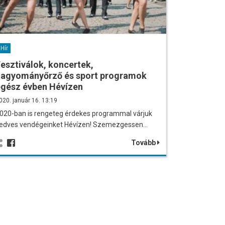
Hír
esztiválok, koncertek,
hagyományőrző és sport programok
egész évben Hévízen
020. január 16. 13:19
020-ban is rengeteg érdekes programmal várjuk
edves vendégeinket Hévízen! Szemezgessen…
Tovább