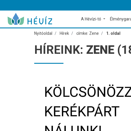
A Hévízi-tó
Élménygar
Nyitóoldal
Hírek
címke: Zene
1. oldal
HÍREINK:
ZENE
(1