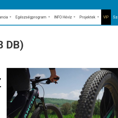
ancia
Egészségprogram
INFO Hévíz
Projektek
VIP
Sz
8 DB)