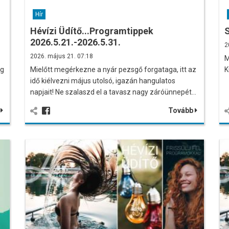
Hír
Hévízi Üdítő...Programtippek
2026.5.21.-2026.5.31.
2
2026. május 21. 07:18
M
ig
Mielőtt megérkezne a nyár pezsgő forgataga, itt az
K
idő kiélvezni május utolsó, igazán hangulatos
napjait! Ne szalaszd el a tavasz nagy záróünnepét…
b
Tovább