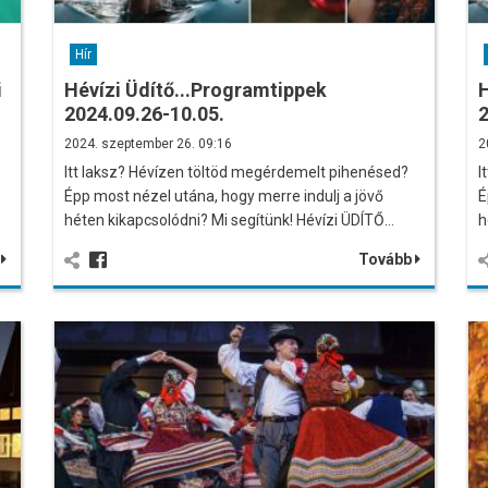
Hír
i
Hévízi Üdítő...Programtippek
H
2024.09.26-10.05.
2
2024. szeptember 26. 09:16
2
Itt laksz? Hévízen töltöd megérdemelt pihenésed?
I
Épp most nézel utána, hogy merre indulj a jövő
É
…
héten kikapcsolódni? Mi segítünk! Hévízi ÜDÍTŐ…
h
b
Tovább