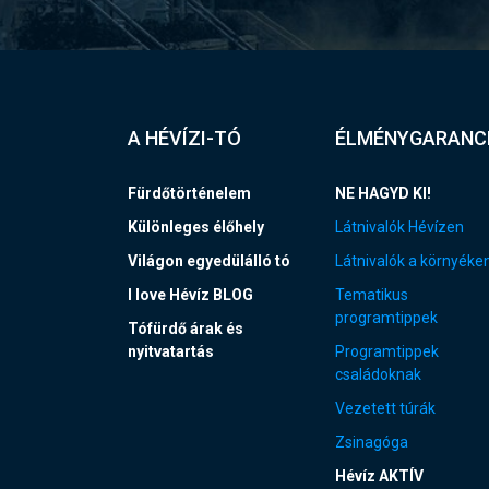
A HÉVÍZI-TÓ
ÉLMÉNYGARANC
Fürdőtörténelem
NE HAGYD KI!
Különleges élőhely
Látnivalók Hévízen
Világon egyedülálló tó
Látnivalók a környéke
I love Hévíz BLOG
Tematikus
programtippek
Tófürdő árak és
nyitvatartás
Programtippek
családoknak
Vezetett túrák
Zsinagóga
Hévíz AKTÍV