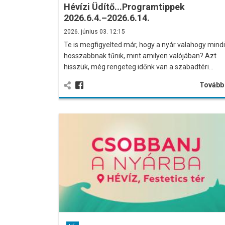
Hévízi Üdítő...Programtippek
2026.6.4.–2026.6.14.
2026. június 03. 12:15
Te is megfigyelted már, hogy a nyár valahogy mind
hosszabbnak tűnik, mint amilyen valójában? Azt
hisszük, még rengeteg időnk van a szabadtéri…
Továb