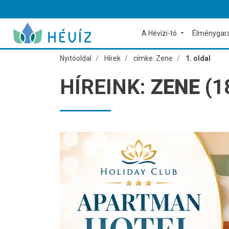
A Hévízi-tó
Élménygar
Nyitóoldal
Hírek
címke: Zene
1. oldal
HÍREINK:
ZENE
(1