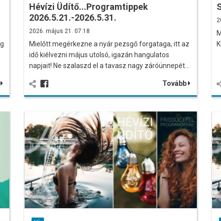
Hévízi Üdítő...Programtippek
2026.5.21.-2026.5.31.
2
2026. május 21. 07:18
M
ig
Mielőtt megérkezne a nyár pezsgő forgataga, itt az
K
idő kiélvezni május utolsó, igazán hangulatos
napjait! Ne szalaszd el a tavasz nagy záróünnepét…
b
Tovább