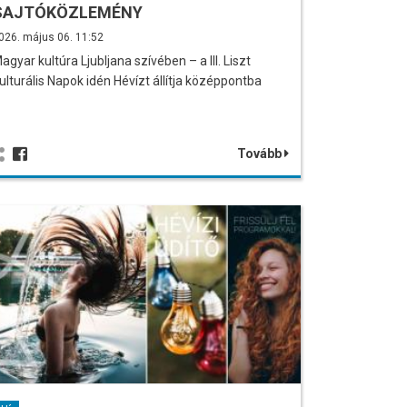
SAJTÓKÖZLEMÉNY
026. május 06. 11:52
agyar kultúra Ljubljana szívében – a III. Liszt
ulturális Napok idén Hévízt állítja középpontba
Tovább