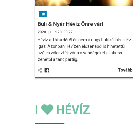
Hír
Buli & Nyár Hévíz Önre vár!
2020. július 23. 09:27
Hévíz a Tófürdőről és nem a nagy bulikról híres. Ez
igaz. Azonban Hévízen élőzenéből is hihetettül
széles választék várja a vendégeket a latinos
zenétől a tánc partiig.
Továb
I
HÉVÍZ