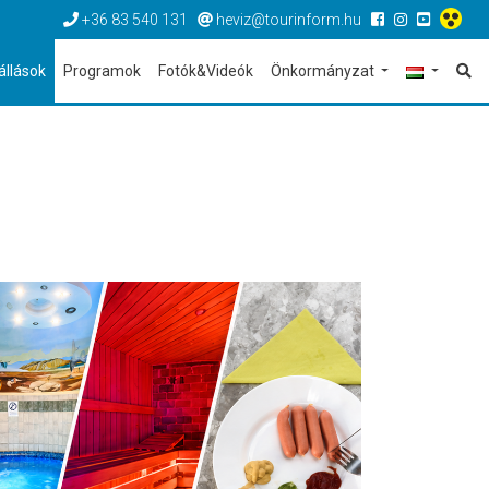
+36 83 540 131
heviz@tourinform.hu
állások
Programok
Fotók&Videók
Önkormányzat