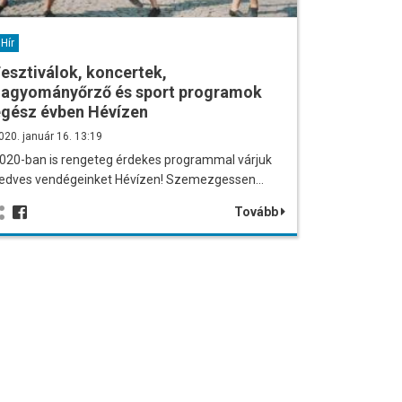
Hír
esztiválok, koncertek,
hagyományőrző és sport programok
egész évben Hévízen
020. január 16. 13:19
020-ban is rengeteg érdekes programmal várjuk
edves vendégeinket Hévízen! Szemezgessen…
Tovább