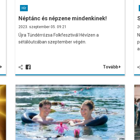
Hír
Néptánc és népzene mindenkinek!
S
2023. szeptember 05. 09:21
2
Újra Tündérrózsa Folkfesztivál Hévízen a
N
sétálóutcában szeptember végén.
p
a
b
Tovább