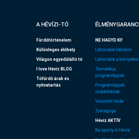
A HÉVÍZI-TÓ
ÉLMÉNYGARANC
Fürdőtörténelem
NE HAGYD KI!
Különleges élőhely
Látnivalók Hévízen
Világon egyedülálló tó
Látnivalók a környéke
I love Hévíz BLOG
Tematikus
programtippek
Tófürdő árak és
nyitvatartás
Programtippek
családoknak
Vezetett túrák
Zsinagóga
Hévíz AKTÍV
Be sporty in Hévíz