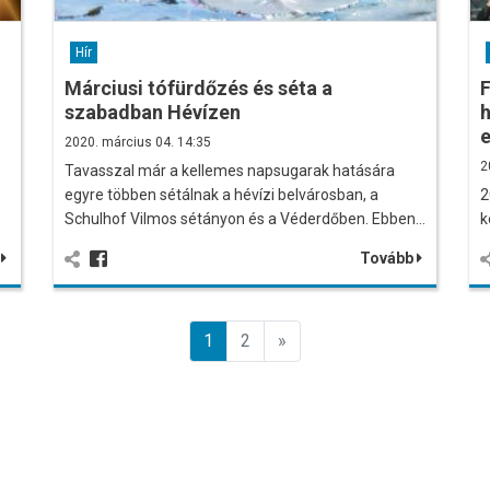
Hír
Márciusi tófürdőzés és séta a
F
szabadban Hévízen
2020. március 04. 14:35
2
Tavasszal már a kellemes napsugarak hatására
egyre többen sétálnak a hévízi belvárosban, a
2
Schulhof Vilmos sétányon és a Véderdőben. Ebben…
k
b
Tovább
Előző
1
2
»