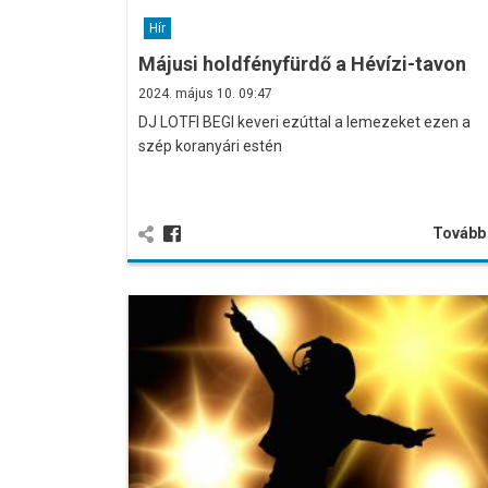
Hír
Májusi holdfényfürdő a Hévízi-tavon
2024. május 10. 09:47
DJ LOTFI BEGI keveri ezúttal a lemezeket ezen a
szép koranyári estén
Továb