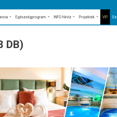
ancia
Egészségprogram
INFO Hévíz
Projektek
VIP
Sz
8 DB)