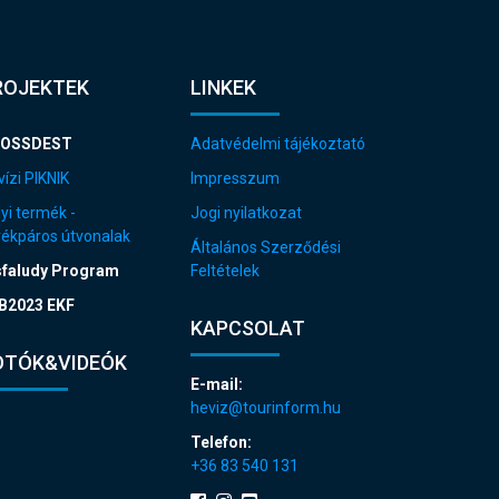
ROJEKTEK
LINKEK
OSSDEST
Adatvédelmi tájékoztató
ízi PIKNIK
Impresszum
yi termék -
Jogi nyilatkozat
rékpáros útvonalak
Általános Szerződési
sfaludy Program
Feltételek
B2023 EKF
KAPCSOLAT
OTÓK&VIDEÓK
E-mail:
heviz@tourinform.hu
Telefon:
+36 83 540 131