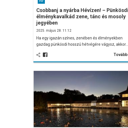
Hír
Csobbanj a nyárba Hévízen! – Pünkösd
élménykavalkád zene, tánc és mosoly
jegyében
2025. május 28. 11:12
Ha egy igazán színes, zenében és élményekben
gazdag pünkösdi hosszú hétvégére vágysz, akkor
Továb