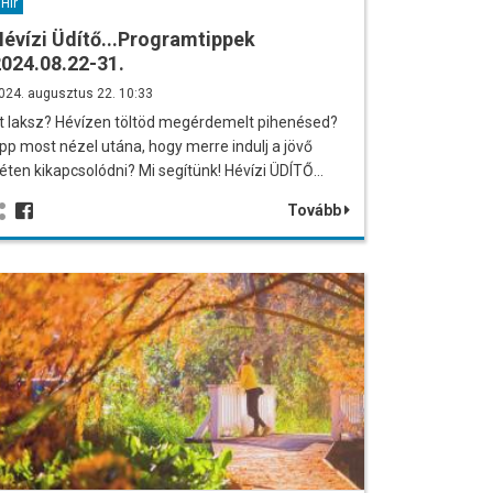
Hír
évízi Üdítő...Programtippek
024.08.22-31.
024. augusztus 22. 10:33
tt laksz? Hévízen töltöd megérdemelt pihenésed?
pp most nézel utána, hogy merre indulj a jövő
éten kikapcsolódni? Mi segítünk! Hévízi ÜDÍTŐ…
Tovább