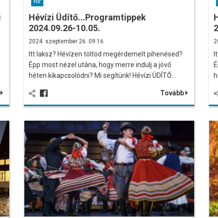
Hír
i
Hévízi Üdítő...Programtippek
H
2024.09.26-10.05.
2
2024. szeptember 26. 09:16
2
Itt laksz? Hévízen töltöd megérdemelt pihenésed?
I
Épp most nézel utána, hogy merre indulj a jövő
É
…
héten kikapcsolódni? Mi segítünk! Hévízi ÜDÍTŐ…
h
b
Tovább