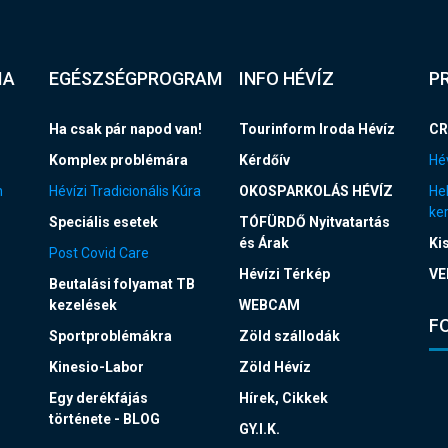
IA
EGÉSZSÉGPROGRAM
INFO HÉVÍZ
P
Ha csak pár napod van!
Tourinform Iroda Hévíz
CR
Komplex problémára
Kérdőív
Hév
n
Hévízi Tradicionális Kúra
OKOSPARKOLÁS HÉVÍZ
Hel
ke
Speciális esetek
TÓFÜRDŐ Nyitvatartás
és Árak
Ki
Post Covid Care
Hévízi Térkép
VE
Beutalási folyamat TB
kezelések
WEBCAM
F
Sportproblémákra
Zöld szállodák
Kinesio-Labor
Zöld Hévíz
Egy derékfájás
Hírek, Cikkek
története - BLOG
GY.I.K.