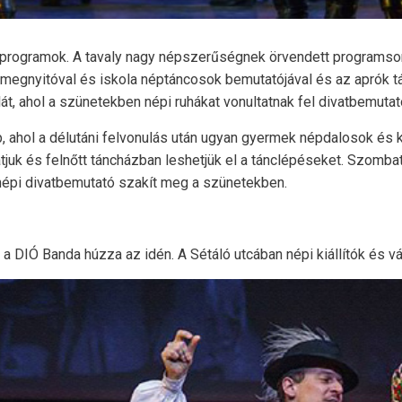
programok. A tavaly nagy népszerűségnek örvendett programsor
egnyitóval és iskola néptáncosok bemutatójával és az aprók tá
t, ahol a szünetekben népi ruhákat vonultatnak fel divatbemutat
 ahol a délutáni felvonulás után ugyan gyermek népdalosok és k
atjuk és felnőtt táncházban leshetjük el a tánclépéseket. Szomb
népi divatbemutató szakít meg a szünetekben.
a DIÓ Banda húzza az idén. A Sétáló utcában népi kiállítók és vá