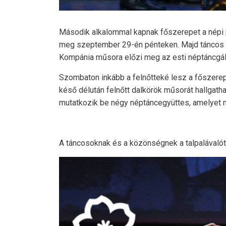
Második alkalommal kapnak főszerepet a népi 
meg szeptember 29-én pénteken. Majd táncos m
Kompánia műsora előzi meg az esti néptáncgálá
Szombaton inkább a felnőtteké lesz a főszerep,
késő délután felnőtt dalkörök műsorát hallgath
mutatkozik be négy néptáncegyüttes, amelyet 
A táncosoknak és a közönségnek a talpalávalót 