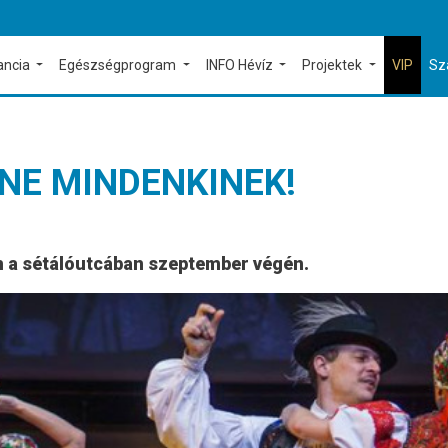
ancia
Egészségprogram
INFO Hévíz
Projektek
VIP
Sz
NE MINDENKINEK!
n a sétálóutcában szeptember végén.