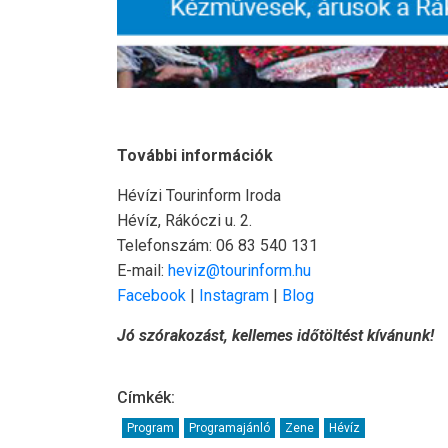
További információk
Hévízi Tourinform Iroda
Hévíz, Rákóczi u. 2.
Telefonszám: 06 83 540 131
E-mail:
heviz@tourinform.hu
Facebook
|
Instagram
|
Blog
Jó szórakozást, kellemes időtöltést kívánunk!
Címkék:
Program
Programajánló
Zene
Hévíz