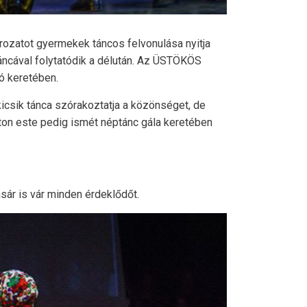
ozatot gyermekek táncos felvonulása nyitja
ncával folytatódik a délután. Az ÜSTÖKÖS
ó keretében.
icsik tánca szórakoztatja a közönséget, de
aton este pedig ismét néptánc gála keretében
sár is vár minden érdeklődőt.