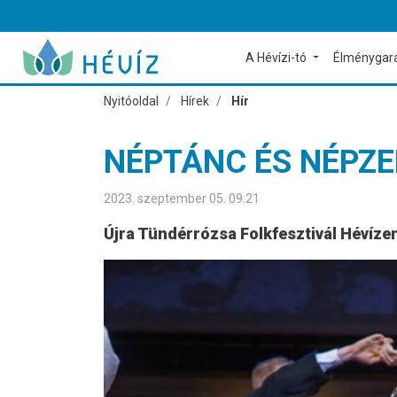
A Hévízi-tó
Élménygar
Nyitóoldal
Hírek
Hír
NÉPTÁNC ÉS NÉPZE
2023. szeptember 05. 09:21
Újra Tündérrózsa Folkfesztivál Hévíze