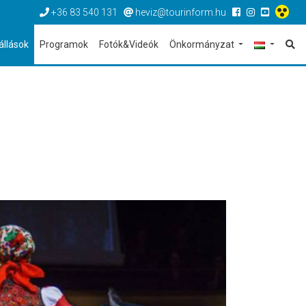
+36 83 540 131
heviz@tourinform.hu
állások
Programok
Fotók&Videók
Önkormányzat