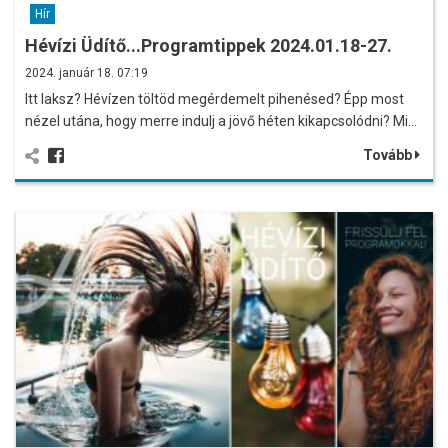
Hír
Hévízi Üdítő...Programtippek 2024.01.18-27.
2024. január 18. 07:19
Itt laksz? Hévízen töltöd megérdemelt pihenésed? Épp most
nézel utána, hogy merre indulj a jövő héten kikapcsolódni? Mi…
Tovább