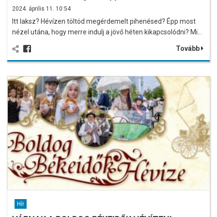
2024. április 11. 10:54
Itt laksz? Hévízen töltöd megérdemelt pihenésed? Épp most
nézel utána, hogy merre indulj a jövő héten kikapcsolódni? Mi…
Tovább
Hír