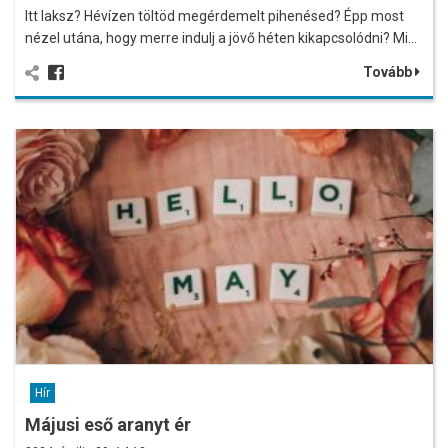
Itt laksz? Hévízen töltöd megérdemelt pihenésed? Épp most
nézel utána, hogy merre indulj a jövő héten kikapcsolódni? Mi…
Tovább
Hír
Májusi eső aranyt ér