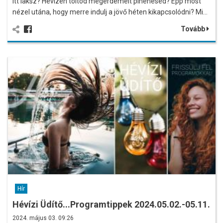
Itt laksz? Hévízen töltöd megérdemelt pihenésed? Épp most
nézel utána, hogy merre indulj a jövő héten kikapcsolódni? Mi…
Tovább
Hír
Hévízi Üdítő...Programtippek 2024.05.02.-05.11.
2024. május 03. 09:26