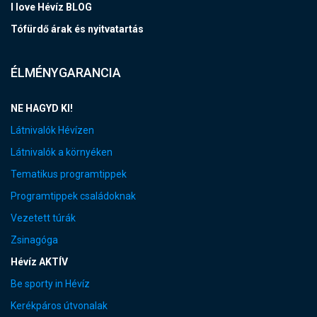
I love Hévíz BLOG
Tófürdő árak és nyitvatartás
ÉLMÉNYGARANCIA
NE HAGYD KI!
Látnivalók Hévízen
Látnivalók a környéken
Tematikus programtippek
Programtippek családoknak
Vezetett túrák
Zsinagóga
Hévíz AKTÍV
Be sporty in Hévíz
Kerékpáros útvonalak