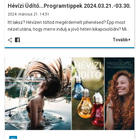
Hévízi Üdítő...Programtippek 2024.03.21.-03.30.
2024. március 21. 14:51
Itt laksz? Hévízen töltöd megérdemelt pihenésed? Épp most
nézel utána, hogy merre indulj a jövő héten kikapcsolódni? Mi…
Tovább