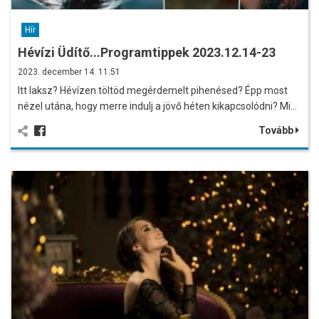
Hír
Hévízi Üdítő...Programtippek 2023.12.14-23
2023. december 14. 11:51
Itt laksz? Hévízen töltöd megérdemelt pihenésed? Épp most
nézel utána, hogy merre indulj a jövő héten kikapcsolódni? Mi…
Tovább