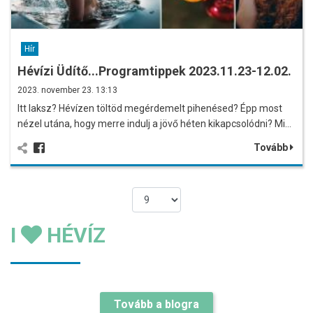
Hír
Hévízi Üdítő...Programtippek 2023.11.23-12.02.
2023. november 23. 13:13
Itt laksz? Hévízen töltöd megérdemelt pihenésed? Épp most
nézel utána, hogy merre indulj a jövő héten kikapcsolódni? Mi…
Tovább
I
HÉVÍZ
Tovább a blogra