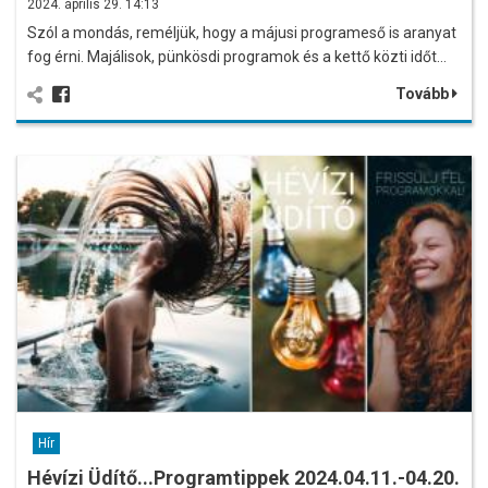
2024. április 29. 14:13
Szól a mondás, reméljük, hogy a májusi programeső is aranyat
fog érni. Majálisok, pünkösdi programok és a kettő közti időt…
Tovább
Hír
Hévízi Üdítő...Programtippek 2024.04.11.-04.20.