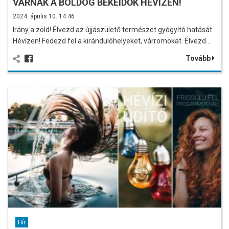
VÁRNAK A BOLDOG BÉKEIDŐK HÉVÍZEN!
2024. április 10. 14:46
Irány a zöld! Élvezd az újjászülető természet gyógyító hatását
Hévízen! Fedezd fel a kirándulóhelyeket, várromokat. Élvezd…
Tovább
Hír