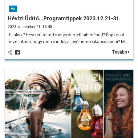
Hír
Hévízi Üdítő...Programtippek 2023.12.21-31.
2023. december 21. 16:40
Itt laksz? Hévízen töltöd megérdemelt pihenésed? Épp most
nézel utána, hogy merre indulj a jövő héten kikapcsolódni? Mi…
Tovább