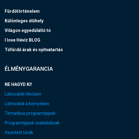
Fürdőtörténelem
Különleges élőhely
Világon egyedülálló tó
I love Hévíz BLOG
Tófürdő árak és nyitvatartás
ÉLMÉNYGARANCIA
NE HAGYD KI!
Látnivalók Hévízen
Látnivalók a környéken
Tematikus programtippek
Programtippek családoknak
Vezetett túrák