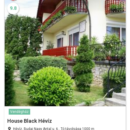
9.8
Vendégház
House Black Hévíz
Hévíz, Budai Nagy Antal u. 6., Tó távolsága 1000 m