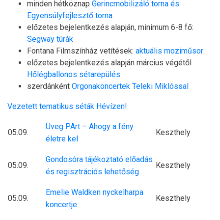
minden hétköznap
Gerincmobilizáló torna és
Egyensúlyfejlesztő torna
előzetes bejelentkezés alapján, minimum 6-8 fő:
Segway túrák
Fontana Filmszínház vetítések:
aktuális moziműsor
előzetes bejelentkezés alapján március végétől
Hőlégballonos sétarepülés
szerdánként
Orgonakoncertek Teleki Miklóssal
Vezetett tematikus séták Hévízen!
Üveg PArt – Ahogy a fény
05.09.
Keszthely
életre kel
Gondosóra tájékoztató előadás
05.09.
Keszthely
és regisztrációs lehetőség
Emelie Waldken nyckelharpa
05.09.
Keszthely
koncertje