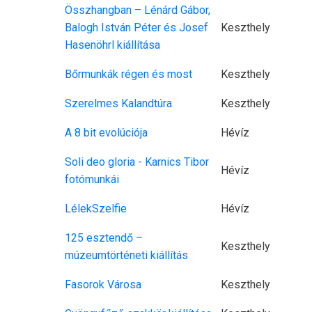
Összhangban – Lénárd Gábor,
Balogh István Péter és Josef
Keszthely
Hasenöhrl kiállítása
Bőrmunkák régen és most
Keszthely
Szerelmes Kalandtúra
Keszthely
A 8 bit evolúciója
Hévíz
Soli deo gloria - Karnics Tibor
Hévíz
fotómunkái
LélekSzelfie
Hévíz
125 esztendő –
Keszthely
múzeumtörténeti kiállítás
Fasorok Városa
Keszthely