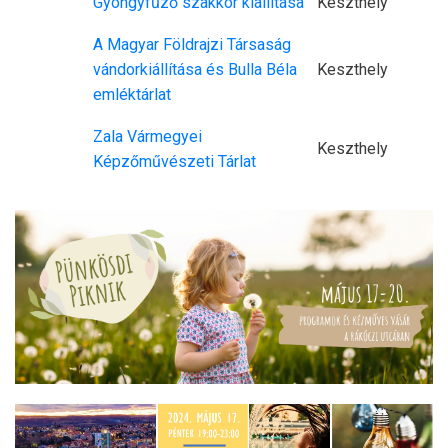
Gyöngyfűző szakkör kiállítása
Keszthely
A Magyar Földrajzi Társaság
vándorkiállítása és Bulla Béla
Keszthely
emléktárlat
Zala Vármegyei
Keszthely
Képzőművészeti Tárlat