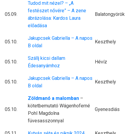
Tudod mit nézel? – „A
festészet nővére” – A zene
05.09.
Balatongyörök
ábrázolása: Kardos Laura
előadása
Jakupcsek Gabriella – A napos
05.10.
Keszthely
B oldal
Szállj kicsi dallam
05.10.
Hévíz
Édesanyámhoz
Jakupcsek Gabriella – A napos
05.10.
Keszthely
B oldal
Zöldmanó a malomban
–
kötetbemutató Wágenhoferné
05.10.
Gyenesdiás
Pohl Magdolna
füvesasszonnyal
05.11.
Kutyás séta és piknik 2024
Keszthely