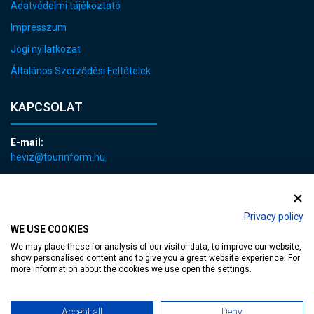
Adatvédelmi tájékoztató
Impresszum
Jogi nyilatkozat
Általános Szerződési Feltételek
KAPCSOLAT
E-mail:
heviz@tourinform.hu
Telefon:
+36 83 540 131
Privacy policy
WE USE COOKIES
We may place these for analysis of our visitor data, to improve our website,
show personalised content and to give you a great website experience. For
more information about the cookies we use open the settings.
akadálymentesített weblap
| Copyright © 2024 Hévíz Város Önkormányzata,
Accept all
Deny