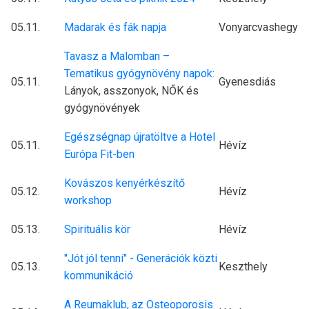
05.11.
Madarak és fák napja
Vonyarcvashegy
Tavasz a Malomban –
Tematikus gyógynövény napok:
05.11.
Gyenesdiás
Lányok, asszonyok, NŐK és
gyógynövények
Egészségnap újratöltve a Hotel
05.11.
Hévíz
Európa Fit-ben
Kovászos kenyérkészítő
05.12.
Hévíz
workshop
05.13.
Spirituális kör
Hévíz
"Jót jól tenni" - Generációk közti
05.13.
Keszthely
kommunikáció
A Reumaklub, az Osteoporosis