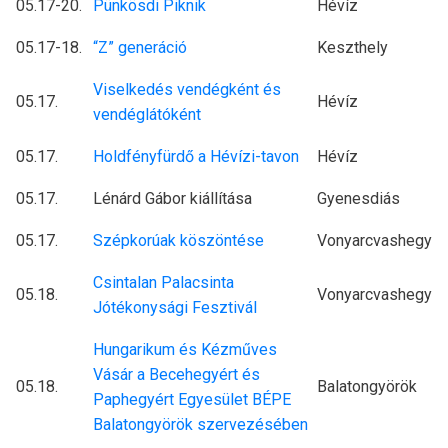
05.17-20.
Pünkösdi Piknik
Hévíz
05.17-18.
“Z” generáció
Keszthely
Viselkedés vendégként és
05.17.
Hévíz
vendéglátóként
05.17.
Holdfényfürdő a Hévízi-tavon
Hévíz
05.17.
Lénárd Gábor kiállítása
Gyenesdiás
05.17.
Szépkorúak köszöntése
Vonyarcvashegy
Csintalan Palacsinta
05.18.
Vonyarcvashegy
Jótékonysági Fesztivál
Hungarikum és Kézműves
Vásár a Becehegyért és
05.18.
Balatongyörök
Paphegyért Egyesület BÉPE
Balatongyörök szervezésében