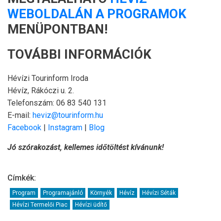
WEBOLDALÁN A PROGRAMOK
MENÜPONTBAN!
TOVÁBBI INFORMÁCIÓK
Hévízi Tourinform Iroda
Hévíz, Rákóczi u. 2.
Telefonszám: 06 83 540 131
E-mail:
heviz@tourinform.hu
Facebook
|
Instagram
|
Blog
Jó szórakozást, kellemes időtöltést kívánunk!
Címkék:
Program
Programajánló
Környék
Hévíz
Hévízi Séták
Hévízi Termelői Piac
Hévízi üdítő