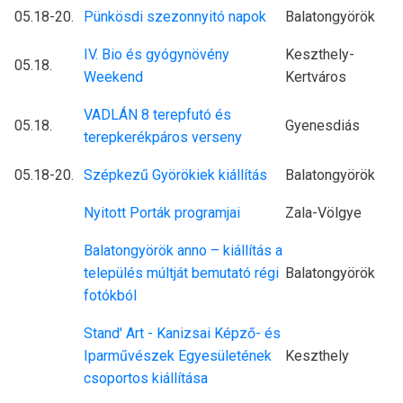
05.18-20.
Pünkösdi szezonnyitó napok
Balatongyörök
IV. Bio és gyógynövény
Keszthely-
05.18.
Weekend
Kertváros
VADLÁN 8 terepfutó és
05.18.
Gyenesdiás
terepkerékpáros verseny
05.18-20.
Szépkezű Györökiek kiállítás
Balatongyörök
Nyitott Porták programjai
Zala-Völgye
Balatongyörök anno – kiállítás a
település múltját bemutató régi
Balatongyörök
fotókból
Stand' Art - Kanizsai Képző- és
Iparművészek Egyesületének
Keszthely
csoportos kiállítása