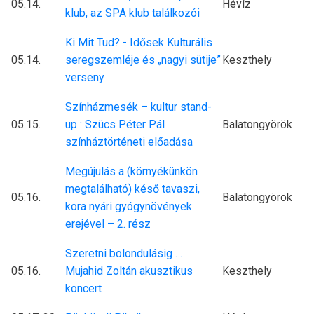
05.14.
Hévíz
klub, az SPA klub találkozói
Ki Mit Tud? - Idősek Kulturális
05.14.
seregszemléje és „nagyi sütije”
Keszthely
verseny
Színházmesék – kultur stand-
05.15.
up : Szücs Péter Pál
Balatongyörök
színháztörténeti előadása
Megújulás a (környékünkön
megtalálható) késő tavaszi,
05.16.
Balatongyörök
kora nyári gyógynövények
erejével – 2. rész
Szeretni bolondulásig …
05.16.
Mujahid Zoltán akusztikus
Keszthely
koncert