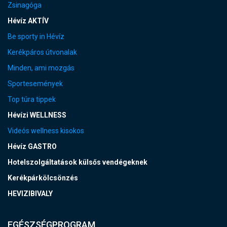
Zsinagóga
Hévíz AKTÍV
Be sporty in Hévíz
Kerékpáros útvonalak
Minden, ami mozgás
Sportesemények
Top túra tippek
Hévízi WELLNESS
Videós wellness kisokos
Hévíz GASTRO
Hotelszolgáltatások külsős vendégeknek
Kerékpárkölcsönzés
HEVIZIBIVALY
EGÉSZSÉGPROGRAM