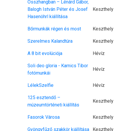
Összhangban – Lénárd Gábor,
Balogh István Péter és Josef
Keszthely
Hasenöhrl kiállítása
Bőrmunkák régen és most
Keszthely
Szerelmes Kalandtúra
Keszthely
A 8 bit evolúciója
Hévíz
Soli deo gloria - Karnics Tibor
Hévíz
fotómunkái
LélekSzelfie
Hévíz
125 esztendő –
Keszthely
múzeumtörténeti kiállítás
Fasorok Városa
Keszthely
Gyöngyfűző szakkör kiállítása
Keszthely