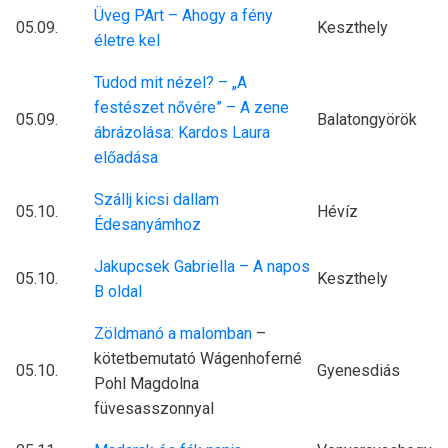
Üveg PArt – Ahogy a fény
05.09.
Keszthely
életre kel
Tudod mit nézel? – „A
festészet nővére” – A zene
05.09.
Balatongyörök
ábrázolása: Kardos Laura
előadása
Szállj kicsi dallam
05.10.
Hévíz
Édesanyámhoz
Jakupcsek Gabriella – A napos
05.10.
Keszthely
B oldal
Zöldmanó a malomban
–
kötetbemutató Wágenhoferné
05.10.
Gyenesdiás
Pohl Magdolna
füvesasszonnyal