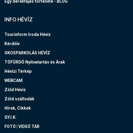
Egy derékfájás története - BLOG
INFO HÉVÍZ
Tourinform Iroda Hévíz
Kérdőív
OKOSPARKOLÁS HÉVÍZ
TÓFÜRDŐ Nyitvatartás és Árak
Hévízi Térkép
WEBCAM
Zöld Hévíz
Zöld szállodák
Hírek, Cikkek
GY.I.K.
FOTÓ | VIDEÓ TÁR