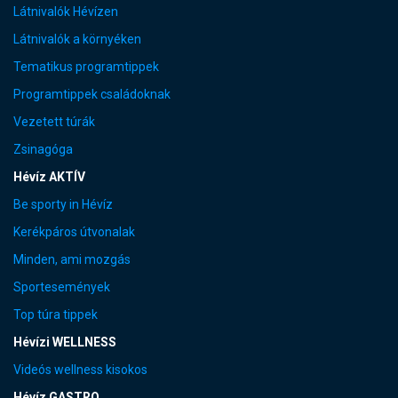
Látnivalók Hévízen
Látnivalók a környéken
Tematikus programtippek
Programtippek családoknak
Vezetett túrák
Zsinagóga
Hévíz AKTÍV
Be sporty in Hévíz
Kerékpáros útvonalak
Minden, ami mozgás
Sportesemények
Top túra tippek
Hévízi WELLNESS
Videós wellness kisokos
Hévíz GASTRO