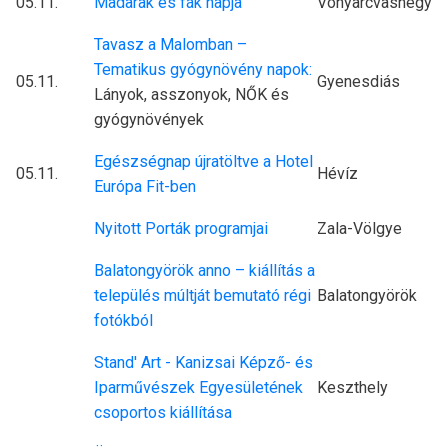
05.11.
Madarak és fák napja
Vonyarcvashegy
Tavasz a Malomban –
Tematikus gyógynövény napok:
05.11.
Gyenesdiás
Lányok, asszonyok, NŐK és
gyógynövények
Egészségnap újratöltve a Hotel
05.11.
Hévíz
Európa Fit-ben
Nyitott Porták programjai
Zala-Völgye
Balatongyörök anno – kiállítás a
település múltját bemutató régi
Balatongyörök
fotókból
Stand' Art - Kanizsai Képző- és
Iparművészek Egyesületének
Keszthely
csoportos kiállítása