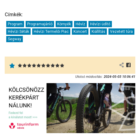
Címkék:
Program
Programajánló
Környék
Hévíz
Hévízi üdítő
Hévízi Séták
Hévízi Termelői Piac
Koncert
Kiállítás
Vezetett túra
Segway
Utolsó módosítás:
2024-05-03 10:06:41