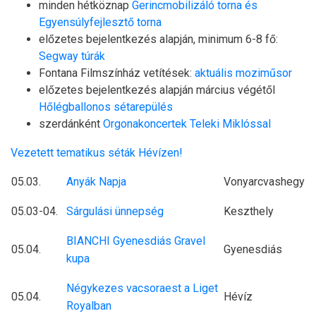
minden hétköznap
Gerincmobilizáló torna és
Egyensúlyfejlesztő torna
előzetes bejelentkezés alapján, minimum 6-8 fő:
Segway túrák
Fontana Filmszínház vetítések:
aktuális moziműsor
előzetes bejelentkezés alapján március végétől
Hőlégballonos sétarepülés
szerdánként
Orgonakoncertek Teleki Miklóssal
Vezetett tematikus séták Hévízen!
05.03.
Anyák Napja
Vonyarcvashegy
05.03-04.
Sárgulási ünnepség
Keszthely
BIANCHI Gyenesdiás Gravel
05.04.
Gyenesdiás
kupa
Négykezes vacsoraest a Liget
05.04.
Hévíz
Royalban