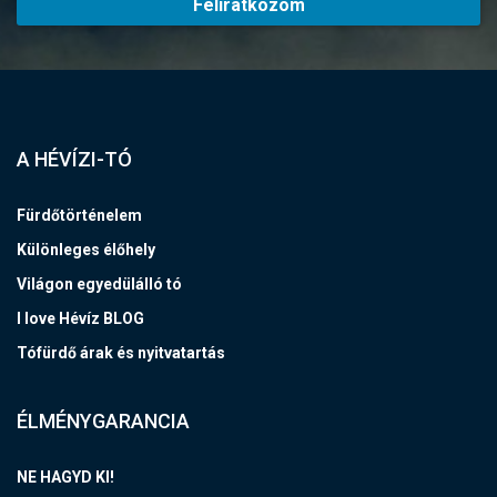
Feliratkozom
A HÉVÍZI-TÓ
Fürdőtörténelem
Különleges élőhely
Világon egyedülálló tó
I love Hévíz BLOG
Tófürdő árak és nyitvatartás
ÉLMÉNYGARANCIA
NE HAGYD KI!