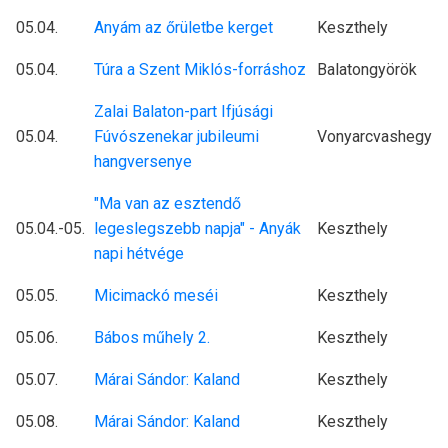
05.04.
Anyám az őrületbe kerget
Keszthely
05.04.
Túra a Szent Miklós-forráshoz
Balatongyörök
Zalai Balaton-part Ifjúsági
05.04.
Fúvószenekar jubileumi
Vonyarcvashegy
hangversenye
"Ma van az esztendő
05.04.-05.
legeslegszebb napja" - Anyák
Keszthely
napi hétvége
05.05.
Micimackó meséi
Keszthely
05.06.
Bábos műhely 2.
Keszthely
05.07.
Márai Sándor: Kaland
Keszthely
05.08.
Márai Sándor: Kaland
Keszthely