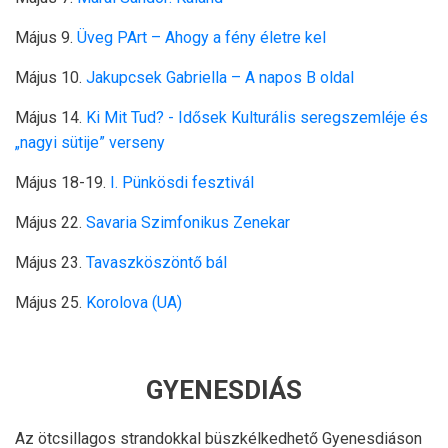
Május 9.
Üveg PArt – Ahogy a fény életre kel
Május 10.
Jakupcsek Gabriella – A napos B oldal
Május 14.
Ki Mit Tud? - Idősek Kulturális seregszemléje és
„nagyi sütije” verseny
Május 18-19.
I. Pünkösdi fesztivál
Május 22.
Savaria Szimfonikus Zenekar
Május 23.
Tavaszköszöntő bál
Május 25.
Korolova (UA)
GYENESDIÁS
Az ötcsillagos strandokkal büszkélkedhető Gyenesdiáson