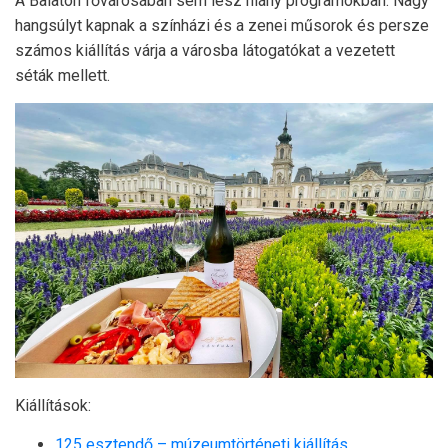
A Balaton fővárosában sem lesz hiány programokban. Nagy
hangsúlyt kapnak a színházi és a zenei műsorok és persze
számos kiállítás várja a városba látogatókat a vezetett
séták mellett.
Kiállítások:
125 esztendő – múzeumtörténeti kiállítás