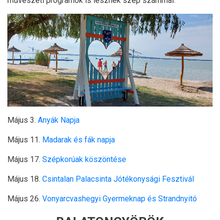
művészeti programok is lesznek szép számmal.
Május 3.
Anyák Napja
Május 11.
Madarak és fák napja
Május 17.
Szépkorúak köszöntése
Május 18.
Csintalan Palacsinta Jótékonysági Fesztivál
Május 26.
Vonyarcvashegyi Gyermeknap és Strandnyitó