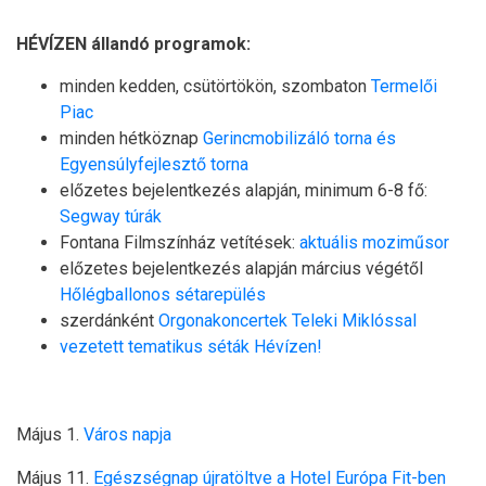
HÉVÍZEN állandó programok:
minden kedden, csütörtökön, szombaton
Termelői
Piac
minden hétköznap
Gerincmobilizáló torna és
Egyensúlyfejlesztő torna
előzetes bejelentkezés alapján, minimum 6-8 fő:
Segway túrák
Fontana Filmszínház vetítések:
aktuális moziműsor
előzetes bejelentkezés alapján március végétől
Hőlégballonos sétarepülés
szerdánként
Orgonakoncertek Teleki Miklóssal
vezetett tematikus séták Hévízen!
Május 1.
Város napja
Május 11.
Egészségnap újratöltve a Hotel Európa Fit-ben