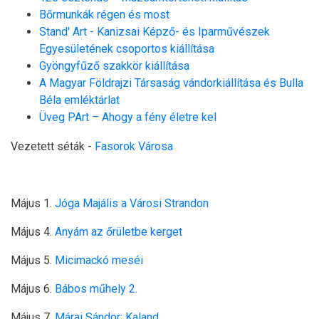
Bőrmunkák régen és most
Stand' Art - Kanizsai Képző- és Iparművészek
Egyesületének csoportos kiállítása
Gyöngyfűző szakkör kiállítása
A Magyar Földrajzi Társaság vándorkiállítása és Bulla
Béla emléktárlat
Üveg PArt – Ahogy a fény életre kel
Vezetett séták -
Fasorok Városa
Május 1.
Jóga Majális a Városi Strandon
Május 4.
Anyám az őrületbe kerget
Május 5.
Micimackó meséi
Május 6.
Bábos műhely 2.
Május 7.
Márai Sándor: Kaland