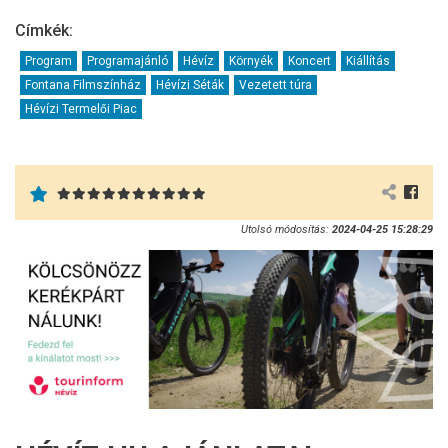
Címkék:
Program
Programajánló
Hévíz
Környék
Koncert
Kiállítás
Fontana Filmszínház
Hévízi Séták
Vezetett túra
Hévízi Termelői Piac
Utolsó módosítás:
2024-04-25 15:28:29