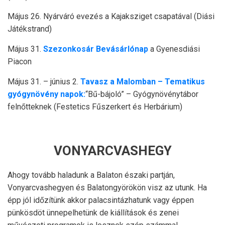
Május 26. Nyárváró evezés a Kajaksziget csapatával (Diási
Játékstrand)
Május 31.
Szezonkosár Bevásárlónap
a Gyenesdiási
Piacon
Május 31. – június 2.
Tavasz a Malomban – Tematikus
gyógynövény napok:
“Bű-bájoló” – Gyógynövénytábor
felnőtteknek (Festetics Fűszerkert és Herbárium)
VONYARCVASHEGY
Ahogy tovább haladunk a Balaton északi partján,
Vonyarcvashegyen és Balatongyörökön visz az utunk. Ha
épp jól időzítünk akkor palacsintázhatunk vagy éppen
pünkösdöt ünnepelhetünk de kiállítások és zenei