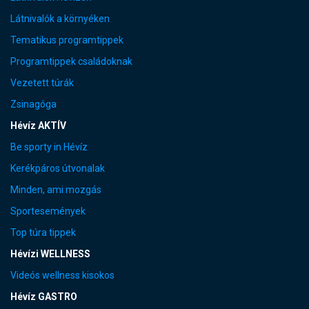
Látnivalók a környéken
Tematikus programtippek
Programtippek családoknak
Vezetett túrák
Zsinagóga
Hévíz AKTÍV
Be sporty in Hévíz
Kerékpáros útvonalak
Minden, ami mozgás
Sportesemények
Top túra tippek
Hévízi WELLNESS
Videós wellness kisokos
Hévíz GASTRO