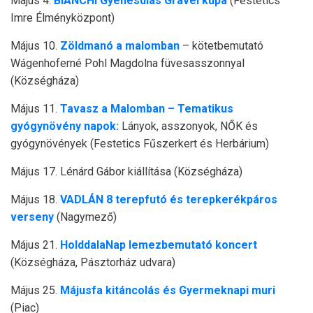
Május 4.
BIANCHI Gyenesdiás Gravel kupa
(Festetics
Imre Élményközpont)
Május 10.
Zöldmanó a malomban
– kötetbemutató
Wágenhoferné Pohl Magdolna füvesasszonnyal
(Községháza)
Május 11.
Tavasz a Malomban – Tematikus
gyógynövény napok:
Lányok, asszonyok, NŐK és
gyógynövények (Festetics Fűszerkert és Herbárium)
Május 17. Lénárd Gábor kiállítása (Községháza)
Május 18.
VADLÁN 8 terepfutó és terepkerékpáros
verseny
(Nagymező)
Május 21.
HolddalaNap lemezbemutató koncert
(Községháza, Pásztorház udvara)
Május 25.
Májusfa kitáncolás és Gyermeknapi muri
(Piac)