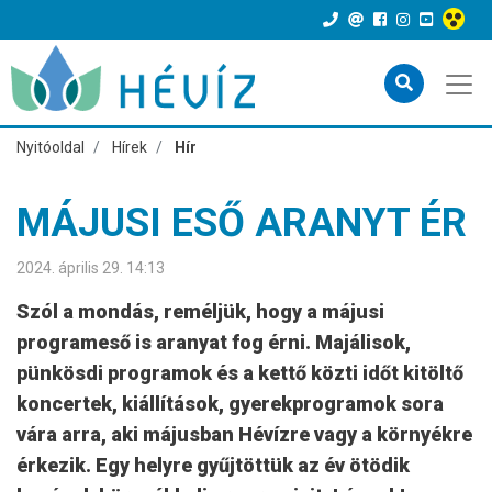
Nyitóoldal
Hírek
Hír
MÁJUSI ESŐ ARANYT ÉR
2024. április 29. 14:13
Szól a mondás, reméljük, hogy a májusi
programeső is aranyat fog érni. Majálisok,
pünkösdi programok és a kettő közti időt kitöltő
koncertek, kiállítások, gyerekprogramok sora
vára arra, aki májusban Hévízre vagy a környékre
érkezik. Egy helyre gyűjtöttük az év ötödik