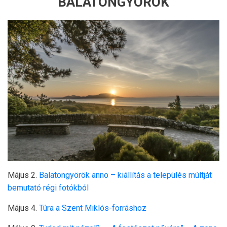
BALATONGYÖRÖK
Május 2.
Balatongyörök anno – kiállítás a település múltját
bemutató régi fotókból
Május 4.
Túra a Szent Miklós-forráshoz