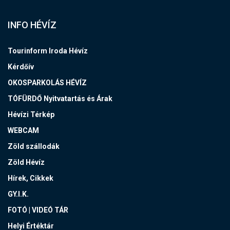
INFO HÉVÍZ
Tourinform Iroda Hévíz
Kérdőív
OKOSPARKOLÁS HÉVÍZ
TÓFÜRDŐ Nyitvatartás és Árak
Hévízi Térkép
WEBCAM
Zöld szállodák
Zöld Hévíz
Hírek, Cikkek
GY.I.K.
FOTÓ | VIDEÓ TÁR
Helyi Értéktár