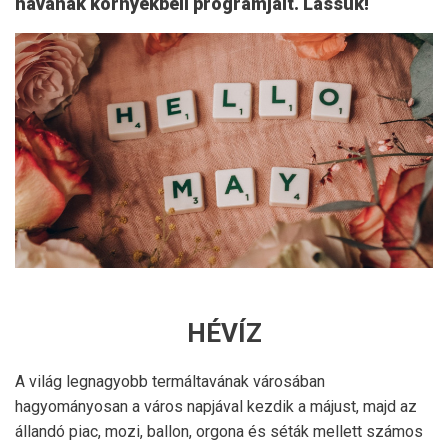
havának környékbeli programjait. Lássuk!
HÉVÍZ
A világ legnagyobb termáltavának városában
hagyományosan a város napjával kezdik a májust, majd az
állandó piac, mozi, ballon, orgona és séták mellett számos