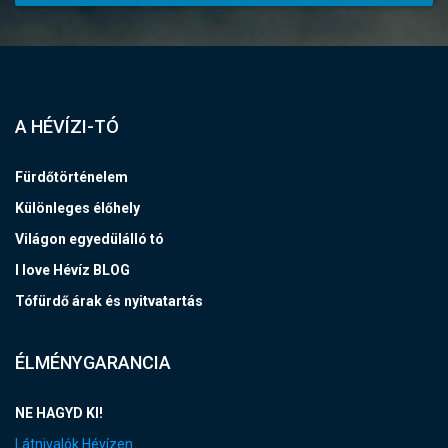
A HÉVÍZI-TÓ
Fürdőtörténelem
Különleges élőhely
Világon egyedülálló tó
I love Hévíz BLOG
Tófürdő árak és nyitvatartás
ÉLMÉNYGARANCIA
NE HAGYD KI!
Látnivalók Hévízen