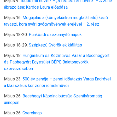
Május 9.
Tudod mit nézel? – „A festészet nővére” – A zene
ábrázolása: Kardos Laura előadása
Május 16.
Megújulás a (környékünkön megtalálható) késő
tavaszi, kora nyári gyógynövények erejével – 2. rész
Május 18-20.
Pünkösdi szezonnyitó napok
Május 18-29.
Szépkezű Györökiek kiállítás
Május 18.
Hungarikum és Kézműves Vásár a Becehegyért
és Paphegyért Egyesület BÉPE Balatongyörök
szervezésében
Május 23.
500 év zenéje – zenei időutazás Varga Endrével:
a klasszikus kor zenei remekművei
Május 26.
Becehegyi Kápolna búcsúja Szentháromság
ünnepén
Május 26.
Gyereknap