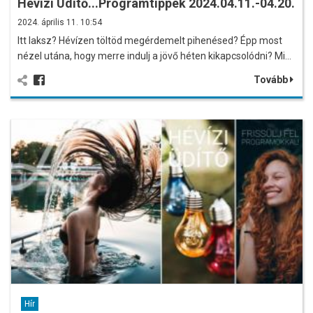
Hévízi Üdítő...Programtippek 2024.04.11.-04.20.
2024. április 11. 10:54
Itt laksz? Hévízen töltöd megérdemelt pihenésed? Épp most
nézel utána, hogy merre indulj a jövő héten kikapcsolódni? Mi…
Tovább
Hír