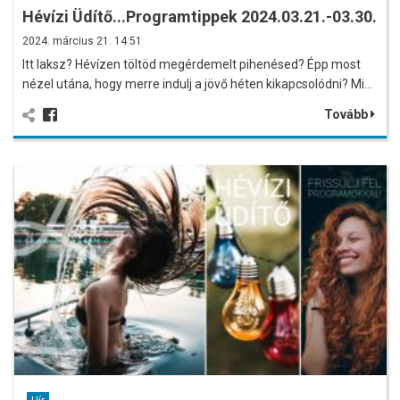
Hévízi Üdítő...Programtippek 2024.03.21.-03.30.
2024. március 21. 14:51
Itt laksz? Hévízen töltöd megérdemelt pihenésed? Épp most
nézel utána, hogy merre indulj a jövő héten kikapcsolódni? Mi…
Tovább