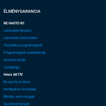
ÉLMÉNYGARANCIA
NE HAGYD KI!
Látnivalók Hévízen
Látnivalók a környéken
Tematikus programtippek
Programtippek családoknak
Vezetett túrák
Zsinagóga
Hévíz AKTÍV
Be sporty in Hévíz
Kerékpáros útvonalak
Minden, ami mozgás
Sportesemények