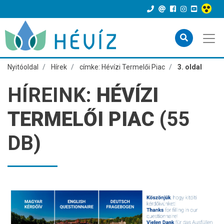
Nyitóoldal
Hírek
címke: Hévízi Termelői Piac
3. oldal
HÍREINK:
HÉVÍZI
TERMELŐI PIAC
(55
DB)