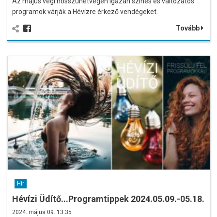
Az május végi hosszúhétvégén igazán színes és változatos
programok várják a Hévízre érkező vendégeket.
Tovább
Hír
Hévízi Üdítő...Programtippek 2024.05.09.-05.18.
2024. május 09. 13:35