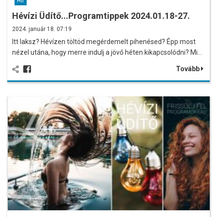
Hír
Hévízi Üdítő...Programtippek 2024.01.18-27.
2024. január 18. 07:19
Itt laksz? Hévízen töltöd megérdemelt pihenésed? Épp most
nézel utána, hogy merre indulj a jövő héten kikapcsolódni? Mi…
Tovább