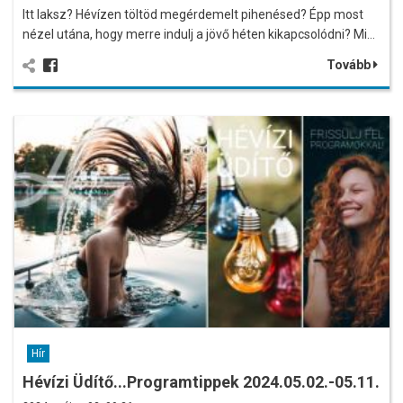
Itt laksz? Hévízen töltöd megérdemelt pihenésed? Épp most
nézel utána, hogy merre indulj a jövő héten kikapcsolódni? Mi…
Tovább
Hír
Hévízi Üdítő...Programtippek 2024.05.02.-05.11.