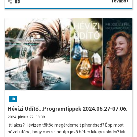
Tovább
Hír
Hévízi Üdítő...Programtippek 2024.06.27-07.06.
2024. június 27. 08:39
Itt laksz? Hévízen töltöd megérdemelt pihenésed? Épp most
nézel utána, hogy merre indulj a jövő héten kikapcsolódni? Mi…