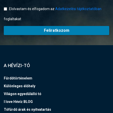
Elolvastam és elfogadom az
Adatkezelési tájékoztatóban
foglaltakat
Feliratkozom
A HÉVÍZI-TÓ
Fürdőtörténelem
Különleges élőhely
Világon egyedülálló tó
I love Hévíz BLOG
Tófürdő árak és nyitvatartás