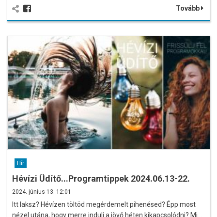
Tovább
Hír
Hévízi Üdítő...Programtippek 2024.06.13-22.
2024. június 13. 12:01
Itt laksz? Hévízen töltöd megérdemelt pihenésed? Épp most
nézel utána, hogy merre indulj a jövő héten kikapcsolódni? Mi…