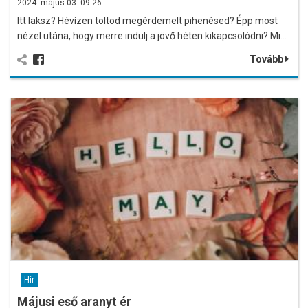
2024. május 03. 09:26
Itt laksz? Hévízen töltöd megérdemelt pihenésed? Épp most
nézel utána, hogy merre indulj a jövő héten kikapcsolódni? Mi…
Tovább
Hír
Májusi eső aranyt ér