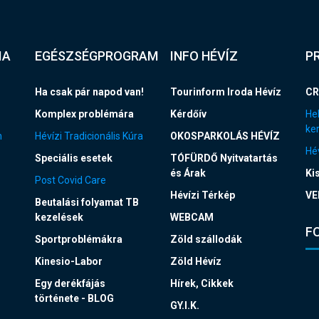
IA
EGÉSZSÉGPROGRAM
INFO HÉVÍZ
P
Ha csak pár napod van!
Tourinform Iroda Hévíz
CR
Komplex problémára
Kérdőív
Hel
ke
n
Hévízi Tradicionális Kúra
OKOSPARKOLÁS HÉVÍZ
Hév
Speciális esetek
TÓFÜRDŐ Nyitvatartás
és Árak
Ki
Post Covid Care
Hévízi Térkép
VE
Beutalási folyamat TB
kezelések
WEBCAM
F
Sportproblémákra
Zöld szállodák
Kinesio-Labor
Zöld Hévíz
Egy derékfájás
Hírek, Cikkek
története - BLOG
GY.I.K.