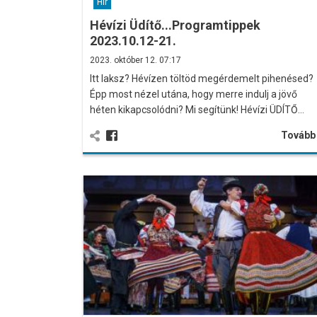
Hír
Hévízi Üdítő...Programtippek
2023.10.12-21.
2023. október 12. 07:17
Itt laksz? Hévízen töltöd megérdemelt pihenésed?
Épp most nézel utána, hogy merre indulj a jövő
héten kikapcsolódni? Mi segítünk! Hévízi ÜDÍTŐ…
Továb