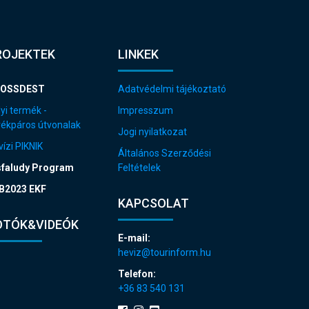
ROJEKTEK
LINKEK
OSSDEST
Adatvédelmi tájékoztató
yi termék -
Impresszum
rékpáros útvonalak
Jogi nyilatkozat
ízi PIKNIK
Általános Szerződési
sfaludy Program
Feltételek
B2023 EKF
KAPCSOLAT
OTÓK&VIDEÓK
E-mail:
heviz@tourinform.hu
Telefon:
+36 83 540 131