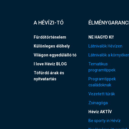
A HÉVÍZI-TÓ
ÉLMÉNYGARANC
Fürdőtörténelem
NE HAGYD KI!
Különleges élőhely
Látnivalók Hévízen
Világon egyedülálló tó
Látnivalók a környéke
I love Hévíz BLOG
Tematikus
programtippek
Tófürdő árak és
nyitvatartás
Programtippek
családoknak
Vezetett túrák
Zsinagóga
Hévíz AKTÍV
Be sporty in Hévíz