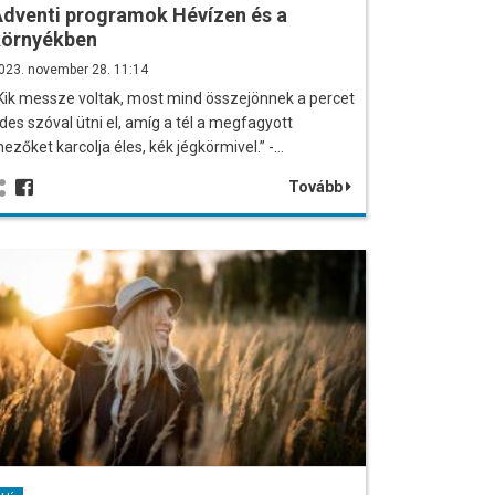
dventi programok Hévízen és a
környékben
023. november 28. 11:14
Kik messze voltak, most mind összejönnek a percet
des szóval ütni el, amíg a tél a megfagyott
ezőket karcolja éles, kék jégkörmivel.” -…
Tovább