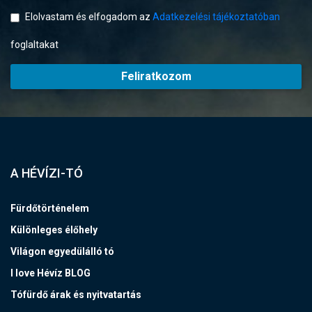
Elolvastam és elfogadom az
Adatkezelési tájékoztatóban
foglaltakat
Feliratkozom
A HÉVÍZI-TÓ
Fürdőtörténelem
Különleges élőhely
Világon egyedülálló tó
I love Hévíz BLOG
Tófürdő árak és nyitvatartás