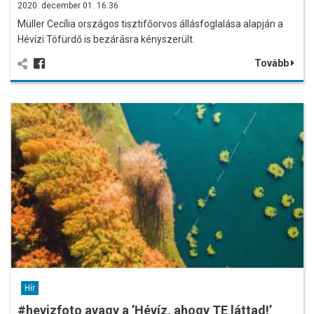
2020. december 01. 16:36
Müller Cecília országos tisztifőorvos állásfoglalása alapján a
Hévízi Tófürdő is bezárásra kényszerült.
Tovább
Hír
#hevizfoto avagy a ’Hévíz, ahogy TE láttad!’