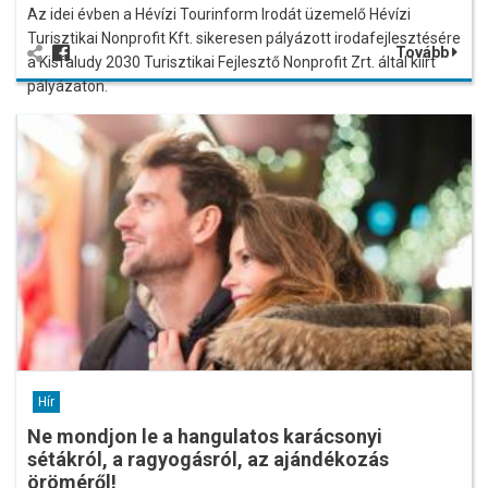
Az idei évben a Hévízi Tourinform Irodát üzemelő Hévízi
Turisztikai Nonprofit Kft. sikeresen pályázott irodafejlesztésére
Tovább
a Kisfaludy 2030 Turisztikai Fejlesztő Nonprofit Zrt. által kiírt
pályázaton.
Hír
Ne mondjon le a hangulatos karácsonyi
sétákról, a ragyogásról, az ajándékozás
öröméről!