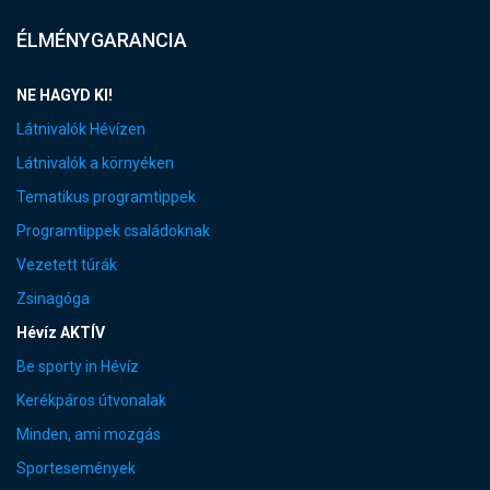
ÉLMÉNYGARANCIA
NE HAGYD KI!
Látnivalók Hévízen
Látnivalók a környéken
Tematikus programtippek
Programtippek családoknak
Vezetett túrák
Zsinagóga
Hévíz AKTÍV
Be sporty in Hévíz
Kerékpáros útvonalak
Minden, ami mozgás
Sportesemények