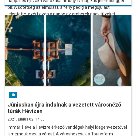
nappal és éjszaka változása amúgy is mágikus jelentőséggel
bír. A sötétség az elmúlást, a fény pedig a megújulást
jelentette, ezért ezen a napon az emberek nagy tüzeket
raktak, hogy elűzzék a sötétséget.
Hír
Júniusban újra indulnak a vezetett városnéző
túrák Hévízen
2021. június 02. 14:03
Immár 1 éve a Hévízre érkező vendégek helyi idegenvezetővel
ismerhetik meg a várost. A városnézések a Tourinform