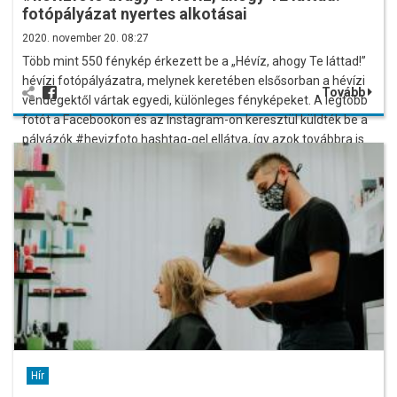
fotópályázat nyertes alkotásai
2020. november 20. 08:27
Több mint 550 fénykép érkezett be a „Hévíz, ahogy Te láttad!”
hévízi fotópályázatra, melynek keretében elsősorban a hévízi
Tovább
vendégektől vártak egyedi, különleges fényképeket. A legtöbb
fotót a Facebookon és az Instagram-on keresztül küldték be a
pályázók #hevizfoto hashtag-gel ellátva, így azok továbbra is
nézegethetők, ha ezeknek a felületeknek a keresőjébe valaki
beírja ezt: #hevizfoto
Hír