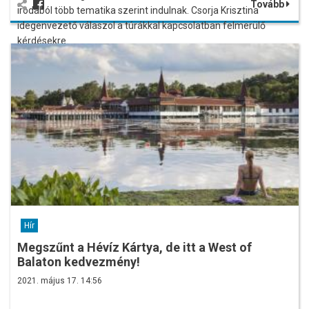
Tovább
irodából több tematika szerint indulnak. Csorja Krisztina
idegenvezető válaszol a túrákkal kapcsolatban felmerülő
kérdésekre.
Hír
Megszűnt a Hévíz Kártya, de itt a West of
Balaton kedvezmény!
2021. május 17. 14:56