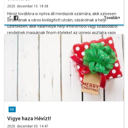
2020. december 15. 18:38
Hévíz továbbra is nyitva áll mindazok számára, akik szívesen
Tovább
sétálnának a város kivilágított utcáin, vásárolnak a helyi
üzletekben, akik valamelyik helyi étteremből vagy szállodából
rendelnek maguknak finom ételeket az ünnepi asztalra vagy
süteményért érkeznek!
Hír
Vigye haza Hévízt!
2020. december 03. 14:47