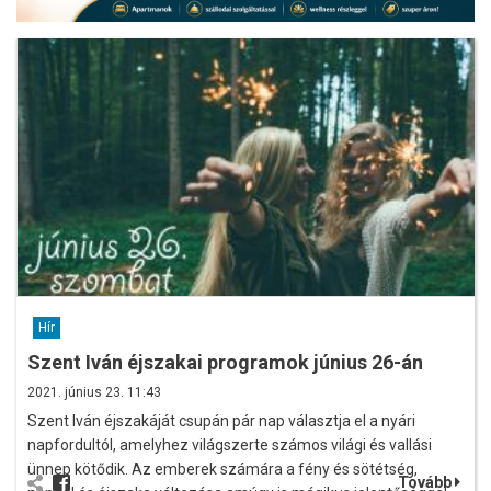
Hír
Szent Iván éjszakai programok június 26-án
2021. június 23. 11:43
Szent Iván éjszakáját csupán pár nap választja el a nyári
napfordultól, amelyhez világszerte számos világi és vallási
ünnep kötődik. Az emberek számára a fény és sötétség,
Tovább