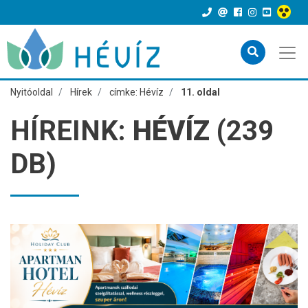
Nyitóoldal
Hírek
címke: Hévíz
11. oldal
HÍREINK:
HÉVÍZ
(239
DB)