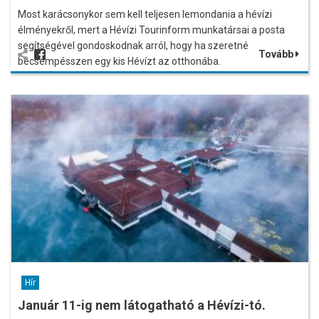
Most karácsonykor sem kell teljesen lemondania a hévízi
élményekről, mert a Hévízi Tourinform munkatársai a posta
segítségével gondoskodnak arról, hogy ha szeretné
Tovább
becsempésszen egy kis Hévízt az otthonába.
Hír
Január 11-ig nem látogatható a Hévízi-tó.