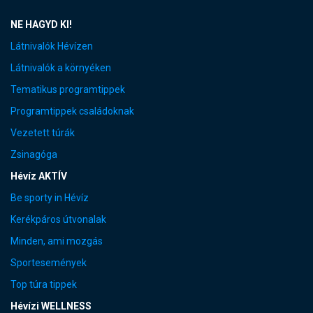
NE HAGYD KI!
Látnivalók Hévízen
Látnivalók a környéken
Tematikus programtippek
Programtippek családoknak
Vezetett túrák
Zsinagóga
Hévíz AKTÍV
Be sporty in Hévíz
Kerékpáros útvonalak
Minden, ami mozgás
Sportesemények
Top túra tippek
Hévízi WELLNESS