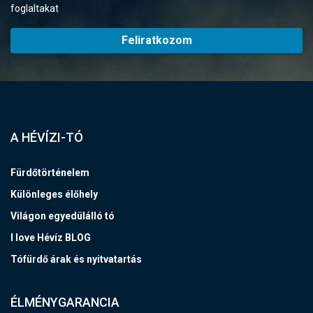
foglaltakat
Feliratkozom
A HÉVÍZI-TÓ
Fürdőtörténelem
Különleges élőhely
Világon egyedülálló tó
I love Hévíz BLOG
Tófürdő árak és nyitvatartás
ÉLMÉNYGARANCIA