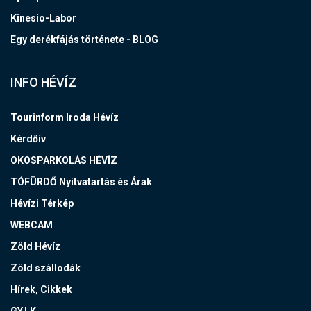
Kinesio-Labor
Egy derékfájás története - BLOG
INFO HÉVÍZ
Tourinform Iroda Hévíz
Kérdőív
OKOSPARKOLÁS HÉVÍZ
TÓFÜRDŐ Nyitvatartás és Árak
Hévízi Térkép
WEBCAM
Zöld Hévíz
Zöld szállodák
Hírek, Cikkek
GY.I.K.