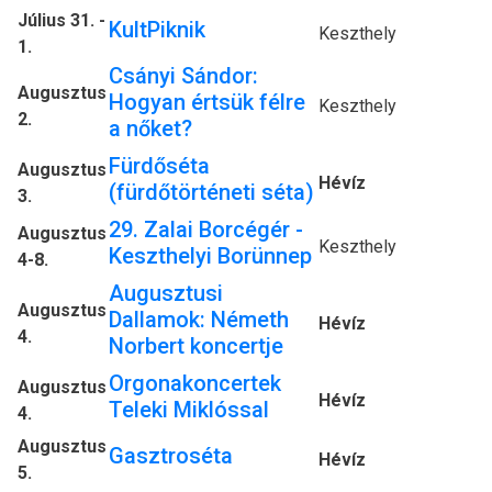
Július 31. -
KultPiknik
Keszthely
1.
Csányi Sándor:
Augusztus
Hogyan értsük félre
Keszthely
2.
a nőket?
Fürdőséta
Augusztus
Hévíz
(fürdőtörténeti séta)
3.
29. Zalai Borcégér -
Augusztus
Keszthely
Keszthelyi Borünnep
4-8.
Augusztusi
Augusztus
Dallamok: Németh
Hévíz
4.
Norbert koncertje
Orgonakoncertek
Augusztus
Hévíz
Teleki Miklóssal
4.
Augusztus
Gasztroséta
Hévíz
5.