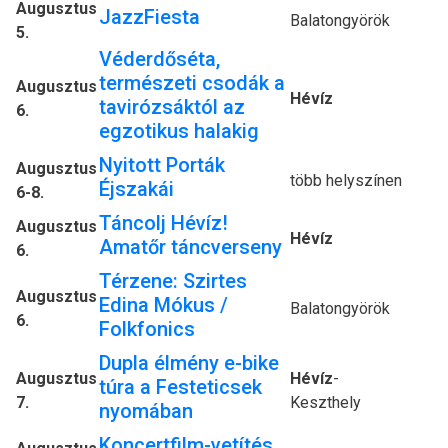
Augusztus
JazzFiesta
Balatongyörök
5.
Véderdőséta,
természeti csodák a
Augusztus
Hévíz
tavirózsáktól az
6.
egzotikus halakig
Nyitott Porták
Augusztus
több helyszínen
Éjszakái
6-8.
Táncolj Hévíz!
Augusztus
Hévíz
Amatőr táncverseny
6.
Térzene: Szirtes
Augusztus
Edina Mókus /
Balatongyörök
6.
Folkfonics
Dupla élmény e-bike
Augusztus
Hévíz
-
túra a Festeticsek
7.
Keszthely
nyomában
Koncertfilm-vetítés