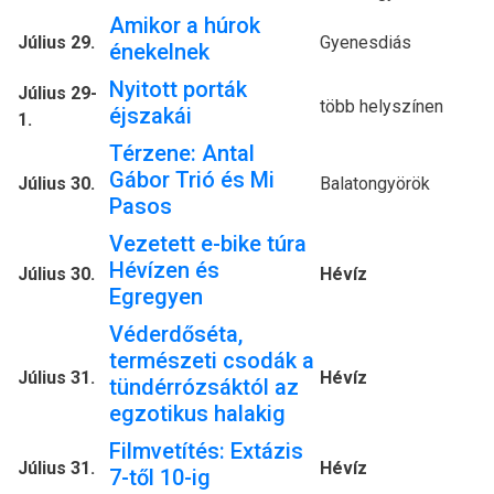
Amikor a húrok
Július 29.
Gyenesdiás
énekelnek
Nyitott porták
Július 29-
több helyszínen
éjszakái
1.
Térzene: Antal
Gábor Trió és Mi
Július 30.
Balatongyörök
Pasos
Vezetett e-bike túra
Hévízen és
Július 30.
Hévíz
Egregyen
Véderdőséta,
természeti csodák a
Július 31.
Hévíz
tündérrózsáktól az
egzotikus halakig
Filmvetítés: Extázis
Július 31.
Hévíz
7-től 10-ig