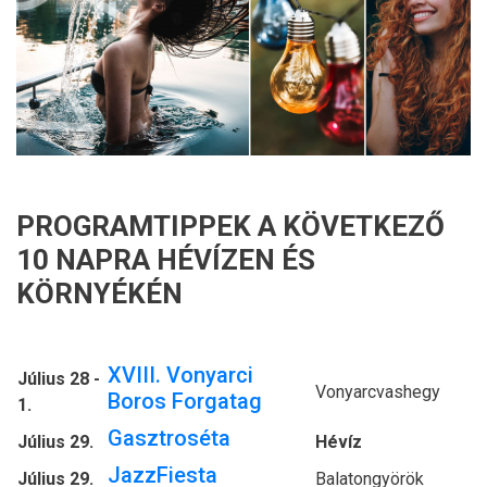
PROGRAMTIPPEK A KÖVETKEZŐ
10 NAPRA HÉVÍZEN ÉS
KÖRNYÉKÉN
XVIII. Vonyarci
Július 28 -
Vonyarcvashegy
Boros Forgatag
1.
Gasztroséta
Július 29.
Hévíz
JazzFiesta
Július 29.
Balatongyörök