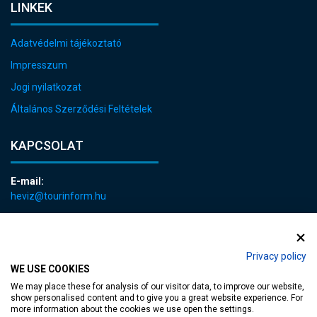
LINKEK
Adatvédelmi tájékoztató
Impresszum
Jogi nyilatkozat
Általános Szerződési Feltételek
KAPCSOLAT
E-mail:
heviz@tourinform.hu
Telefon:
+36 83 540 131
Privacy policy
WE USE COOKIES
We may place these for analysis of our visitor data, to improve our website,
show personalised content and to give you a great website experience. For
more information about the cookies we use open the settings.