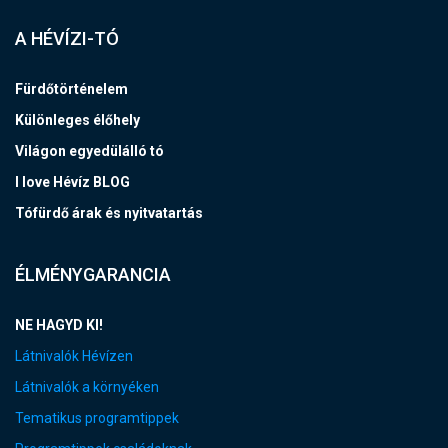
A HÉVÍZI-TÓ
Fürdőtörténelem
Különleges élőhely
Világon egyedülálló tó
I love Hévíz BLOG
Tófürdő árak és nyitvatartás
ÉLMÉNYGARANCIA
NE HAGYD KI!
Látnivalók Hévízen
Látnivalók a környéken
Tematikus programtippek