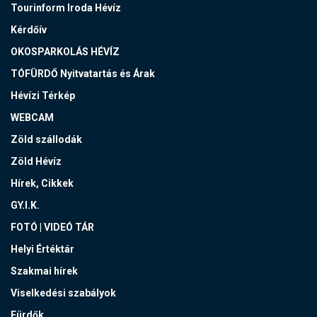
Tourinform Iroda Hévíz
Kérdőív
OKOSPARKOLÁS HÉVÍZ
TÓFÜRDŐ Nyitvatartás és Árak
Hévízi Térkép
WEBCAM
Zöld szállodák
Zöld Hévíz
Hírek, Cikkek
GY.I.K.
FOTÓ | VIDEÓ TÁR
Helyi Értéktár
Szakmai hírek
Viselkedési szabályok
Fürdők