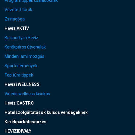
Programtippek családoknak
Vezetett túrák
Zsinagóga
Hévíz AKTÍV
Be sporty in Hévíz
Kerékpáros útvonalak
Minden, ami mozgás
Sportesemények
Top túra tippek
Hévízi WELLNESS
Videós wellness kisokos
Hévíz GASTRO
Hotelszolgáltatások külsős vendégeknek
Kerékpárkölcsönzés
HEVIZIBIVALY