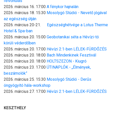
felvonulás
2026. március 16. 17:00
A fénykor hajnalán
2026. március 18. 15:30
Mosolygó Stúdió - Nevető jógával
az egészség útján
2026. március 20-21.
Egészséghétvége a Lotus Therme
Hotel & Spa-ban
2026. március 20. 15:00
Geobotanikai séta a Hévízi-tó
körüli véderdőben
2026. március 20. 17:00
Hévízi 2:1-ben LÉLEK-FÜRDŐZÉS
2026. március 20. 18:00
Bach Mindenkinek Fesztivál
2026. március 20. 18:00
HOLTSZEZON - Kiugró
2026. március 23. 17:00
ÚTINAPLÓK - „Élmények,
beszámolók”
2026. március 25. 15:30
Mosolygó Stúdió - Derűs
öngyógyító hála-workshop
2026. március 27. 17:00
Hévízi 2:1-ben LÉLEK-FÜRDŐZÉS
KESZTHELY