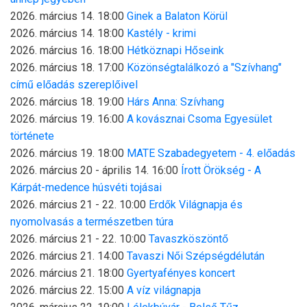
2026. március 14. 18:00
Ginek a Balaton Körül
2026. március 14. 18:00
Kastély - krimi
2026. március 16. 18:00
Hétköznapi Hőseink
2026. március 18. 17:00
Közönségtalálkozó a "Szívhang"
című előadás szereplőivel
2026. március 18. 19:00
Hárs Anna: Szívhang
2026. március 19. 16:00
A kovásznai Csoma Egyesület
története
2026. március 19. 18:00
MATE Szabadegyetem - 4. előadás
2026. március 20 - április 14. 16:00
Írott Örökség - A
Kárpát-medence húsvéti tojásai
2026. március 21 - 22. 10:00
Erdők Világnapja és
nyomolvasás a természetben túra
2026. március 21 - 22. 10:00
Tavaszköszöntő
2026. március 21. 14:00
Tavaszi Női Szépségdélután
2026. március 21. 18:00
Gyertyafényes koncert
2026. március 22. 15:00
A víz világnapja