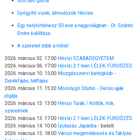
Soli deo gloria
Gyógyító vizek, álmodozók Hévíze
Egy helytörténész 50 éve a nagyvilágban - Dr. Szántó
Endre kiállítása
A szeretet több a hitnél
2026. március 02. 17:00
Hévízi SZABADEGYETEM
2026. március 06. 17:00
Hévízi 2:1-ben LÉLEK-FÜRDŐZÉS
2026. március 10. 15:00
Mozgásszervi betegklub -
Derékfájás, hátfájás
2026. március 11. 15:30
Mosolygó Stúdió - Derűs ujjak
jógája
2026. március 13. 13:00
Hévízi Túrák / Költők, írók,
szerelmek
2026. március 13. 17:00
Hévízi 2:1-ben LÉLEK-FÜRDŐZÉS
2026. március 14. 10:00
Ízutazás Japánba
- betelt
2026. március 15. 18:00
Városi megemlékezés és fáklyás