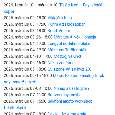
2026. február 10. - március 10.
Táj és ikon – Egy jelenlét
képei
2026. március 02. 18:00
Világjáró Klub
2026. március 03. 17:00
Purim a zsidóságban
2026. március 03. 18:00
Kedd-Velem
2026. március 03-26. 18:00
Március: A Nők Hónapja
2026. március 04. 17:00
Lengyel irodalmi délután
2026. március 04. 17:00
Múzeumi Török esték
2026. március 04-10. 17:00
Mozogj velünk!
2026. március 05. 16:00
Nők a zenében
2026. március 05. 18:30
Quizzone Ánizs kvíz 23.
2026. március 06-15 18:00
Másik Balaton - analóg fotók
egy ismerős tájról
2026. március 07-08. 10:00
Nőnap a kastélyban
2026. március 07. 11:00
Boszorkánykonyha
2026. március 07. 15:00
Balatoni alkotó workshop
felnőtteknek
2026. március 07. 18:00
Dokik - Az elme ereje