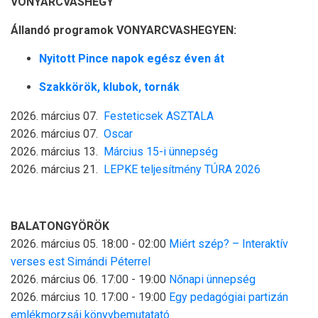
VONYARCVASHEGY
Állandó programok VONYARCVASHEGYEN:
Nyitott Pince napok egész éven át
Szakkörök, klubok, tornák
2026. március 07.
Festeticsek ASZTALA
2026. március 07.
Oscar
2026. március 13.
Március 15-i ünnepség
2026. március 21.
LEPKE teljesítmény TÚRA 2026
BALATONGYÖRÖK
2026. március 05. 18:00
-
02:00
Miért szép? – Interaktív
verses est Simándi Péterrel
2026. március 06. 17:00
-
19:00
Nőnapi ünnepség
2026. március 10. 17:00
-
19:00
Egy pedagógiai partizán
emlékmorzsái könyvbemutatató