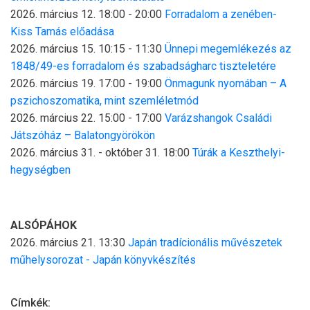
2026. március 12. 18:00
-
20:00
Forradalom a zenében-
Kiss Tamás előadása
2026. március 15. 10:15
-
11:30
Ünnepi megemlékezés az
1848/49-es forradalom és szabadságharc tiszteletére
2026. március 19. 17:00
-
19:00
Önmagunk nyomában – A
pszichoszomatika, mint szemléletmód
2026. március 22. 15:00
-
17:00
Varázshangok Családi
Játszóház – Balatongyörökön
2026. március 31.
-
október 31. 18:00
Túrák a Keszthelyi-
hegységben
ALSÓPÁHOK
2026. március 21. 13:30
Japán tradícionális művészetek
műhelysorozat - Japán könyvkészítés
Címkék: