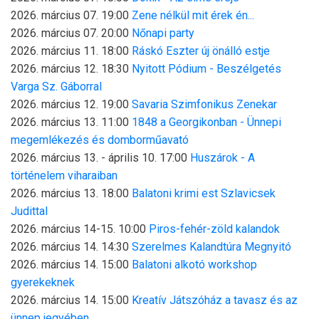
2026. március 07. 19:00
Zene nélkül mit érek én...
2026. március 07. 20:00
Nőnapi party
2026. március 11. 18:00
Ráskó Eszter új önálló estje
2026. március 12. 18:30
Nyitott Pódium - Beszélgetés
Varga Sz. Gáborral
2026. március 12. 19:00
Savaria Szimfonikus Zenekar
2026. március 13. 11:00
1848 a Georgikonban - Ünnepi
megemlékezés és domborműavató
2026. március 13. - április 10. 17:00
Huszárok - A
történelem viharaiban
2026. március 13. 18:00
Balatoni krimi est Szlavicsek
Judittal
2026. március 14-15. 10:00
Piros-fehér-zöld kalandok
2026. március 14. 14:30
Szerelmes Kalandtúra Megnyitó
2026. március 14. 15:00
Balatoni alkotó workshop
gyerekeknek
2026. március 14. 15:00
Kreatív Játszóház a tavasz és az
ünnep jegyében