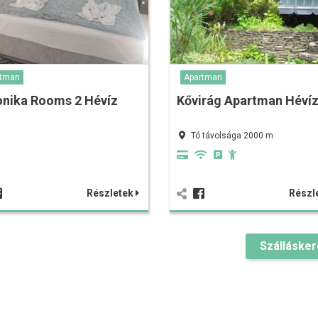
rtman
Apartman
onika Rooms 2 Hévíz
Kővirág Apartman Héví
Tó távolsága 2000 m
Részletek
Részl
Szálláske