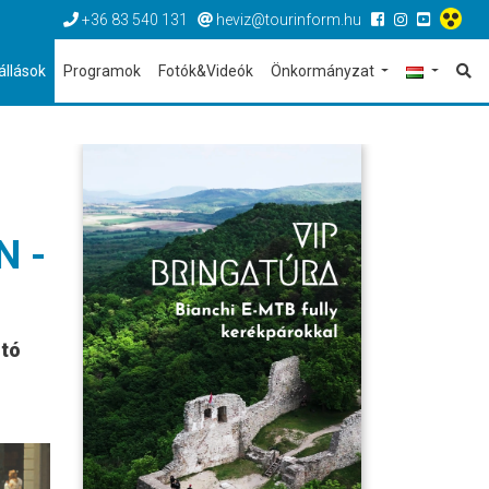
+36 83 540 131
heviz@tourinform.hu
állások
Programok
Fotók&Videók
Önkormányzat
N -
ntó