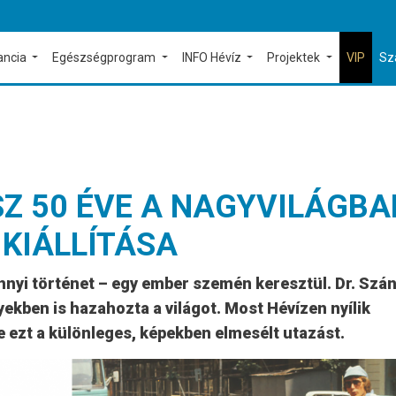
ancia
Egészségprogram
INFO Hévíz
Projektek
VIP
Sz
Z 50 ÉVE A NAGYVILÁGBA
 KIÁLLÍTÁSA
nyi történet – egy ember szemén keresztül. Dr. Szá
ben is hazahozta a világot. Most Hévízen nyílik
le ezt a különleges, képekben elmesélt utazást.