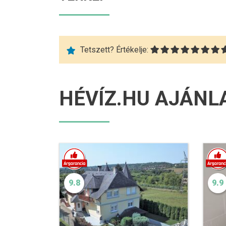
Tetszett? Értékelje:
HÉVÍZ.HU AJÁNL
9.8
9.9