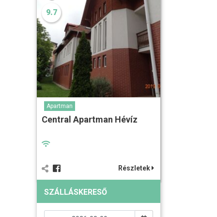
9.7
Apartman
Central Apartman Hévíz
Részletek
SZÁLLÁSKERESŐ