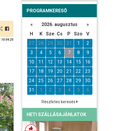
PROGRAMKERESŐ
«
2026. augusztus
»
H
K
Sze
Cs
P
Szo
V
 10:04:25
27
28
29
30
31
1
2
3
4
5
6
7
8
9
10
11
12
13
14
15
16
17
18
19
20
21
22
23
24
25
26
27
28
29
30
31
1
2
3
4
5
6
Részletes keresés
HETI SZÁLLÁSAJÁNLATOK