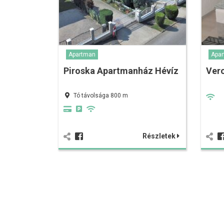
Apartman
Apa
Piroska Apartmanház Hévíz
Ver
Tó távolsága 800 m
Részletek