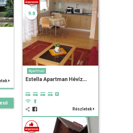
9.8
z
Apartman
Estella Apartman Hévíz…
etek
reső
Részletek