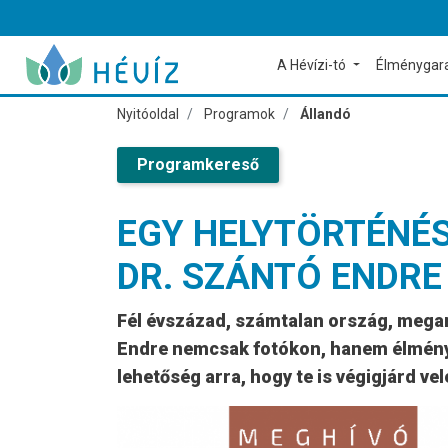
A Hévízi-tó
Élménygar
Nyitóoldal
Programok
Állandó
Programkereső
EGY HELYTÖRTÉNÉS
DR. SZÁNTÓ ENDRE
Fél évszázad, számtalan ország, megan
Endre nemcsak fotókon, hanem élmények
lehetőség arra, hogy te is végigjárd ve