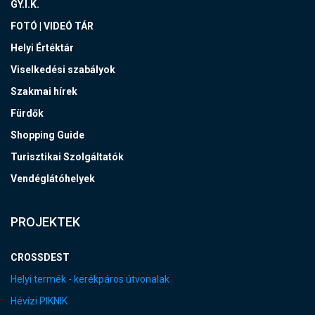
GY.I.K.
FOTÓ | VIDEÓ TÁR
Helyi Értéktár
Viselkedési szabályok
Szakmai hírek
Fürdők
Shopping Guide
Turisztikai Szolgáltatók
Vendéglátóhelyek
PROJEKTEK
CROSSDEST
Helyi termék - kerékpáros útvonalak
Hévízi PIKNIK