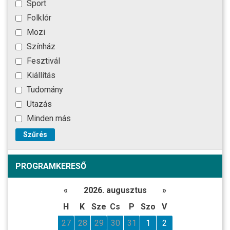
Sport
Folklór
Mozi
Színház
Fesztivál
Kiállítás
Tudomány
Utazás
Minden más
Szűrés
PROGRAMKERESŐ
«
2026. augusztus
»
H
K
Sze
Cs
P
Szo
V
27
28
29
30
31
1
2