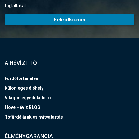
foglaltakat
Feliratkozom
A HÉVÍZI-TÓ
Fürdőtörténelem
Különleges élőhely
Világon egyedülálló tó
I love Hévíz BLOG
Tófürdő árak és nyitvatartás
ÉLMÉNYGARANCIA