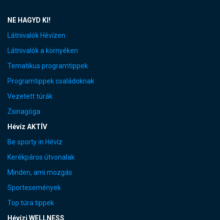
NE HAGYD KI!
Látnivalók Hévízen
Látnivalók a környéken
Tematikus programtippek
Programtippek családoknak
Vezetett túrák
Zsinagóga
Hévíz AKTÍV
Be sporty in Hévíz
Kerékpáros útvonalak
Minden, ami mozgás
Sportesemények
Top túra tippek
Hévízi WELLNESS