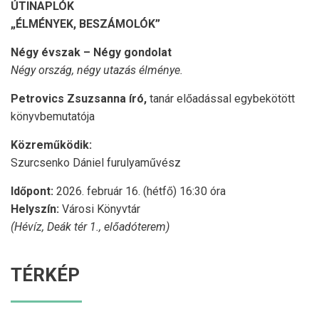
ÚTINAPLÓK
„ÉLMÉNYEK, BESZÁMOLÓK”
Négy évszak – Négy gondolat
Négy ország, négy utazás élménye.
Petrovics Zsuzsanna író,
tanár előadással egybekötött
könyvbemutatója
Közreműködik:
Szurcsenko Dániel furulyaművész
Időpont:
2026. február 16. (hétfő) 16:30 óra
Helyszín:
Városi Könyvtár
(Hévíz, Deák tér 1., előadóterem)
TÉRKÉP