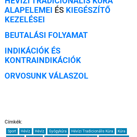
HÉVÍZI TRADICIONÁLIS KÚRA
ALAPELEMEI
ÉS
KIEGÉSZÍTŐ
KEZELÉSEI
BEUTALÁSI FOLYAMAT
INDIKÁCIÓK ÉS
KONTRAINDIKÁCIÓK
ORVOSUNK VÁLASZOL
Címkék:
Sport
Hévíz
Hévíz
Gyógykúra
Hévízi Tradicionális Kúra
Kúra