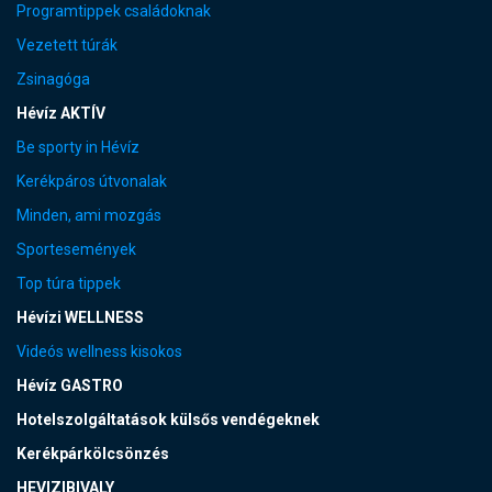
Programtippek családoknak
Vezetett túrák
Zsinagóga
Hévíz AKTÍV
Be sporty in Hévíz
Kerékpáros útvonalak
Minden, ami mozgás
Sportesemények
Top túra tippek
Hévízi WELLNESS
Videós wellness kisokos
Hévíz GASTRO
Hotelszolgáltatások külsős vendégeknek
Kerékpárkölcsönzés
HEVIZIBIVALY