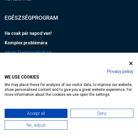
EGÉSZSÉGPROGRAM
Ha csak pár napod van!
Komplex problémára
Hévízi Tradicionális Kúra
Speciális esetek
Post Covid Care
Privacy policy
WE USE COOKIES
Beutalási folyamat TB kezelések
We may place these for analysis of our visitor data, to improve our website,
show personalised content and to give you a great website experience. For
Sportproblémákra
more information about the cookies we use open the settings.
Kinesio-Labor
Egy derékfájás története - BLOG
Accept all
Deny
No, adjust
INFO HÉVÍZ