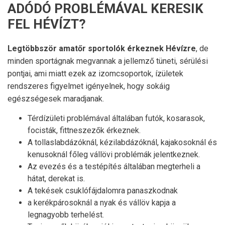
ADÓDÓ PROBLÉMÁVAL KERESIK
FEL HÉVÍZT?
Legtöbbször amatőr sportolók érkeznek Hévízre
, de
minden sportágnak megvannak a jellemző tüneti, sérülési
pontjai, ami miatt ezek az izomcsoportok, ízületek
rendszeres figyelmet igényelnek, hogy sokáig
egészségesek maradjanak.
Térdízületi problémával általában futók, kosarasok,
focisták, fittneszezők érkeznek.
A tollaslabdázóknál, kézilabdázóknál, kajakosoknál és
kenusoknál főleg vállövi problémák jelentkeznek.
Az evezés és a testépítés általában megterheli a
hátat, derekat is.
A tekések csuklófájdalomra panaszkodnak
a kerékpárosoknál a nyak és vállöv kapja a
legnagyobb terhelést.