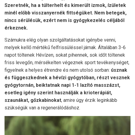
Szeretnék, ha a túlterhelt és kimerült izmok, ízületek
minél előbb visszanyernék fittségüket. Nem betegek,
nincs sérülésük, ezért nem is gyógykezelés céljából
érkeznek.
Számukra elég olyan szolgáltatásokat igénybe venni,
melyek kellő mértékű felfrissüléssel járnak. Általában 3-6
napot töltenek Hévízen, sokat pihennek, sok időt töltenek
friss levegőn, mérsékelten végeznek sport tevékenységet,
figyelnek a helyes étrendre és nem utolsó sorban:
úsznak
és függeszkednek a hévízi gyógytóban, részt vesznek
gyógytornán, beiktatnak napi 1-1 lazító masszázst,
esetleg igény szerint használják a krioterápiát,
szaunákat, gőzkabinokat
, amire úgy érzik leginkább
szükségük van a regenerálódáshoz.