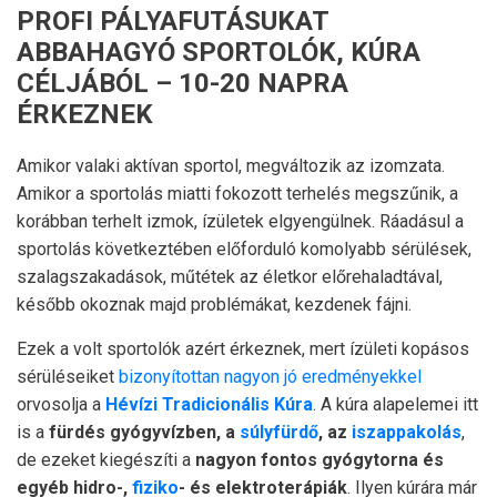
PROFI PÁLYAFUTÁSUKAT
ABBAHAGYÓ SPORTOLÓK, KÚRA
CÉLJÁBÓL – 10-20 NAPRA
ÉRKEZNEK
Amikor valaki aktívan sportol, megváltozik az izomzata.
Amikor a sportolás miatti fokozott terhelés megszűnik, a
korábban terhelt izmok, ízületek elgyengülnek. Ráadásul a
sportolás következtében előforduló komolyabb sérülések,
szalagszakadások, műtétek az életkor előrehaladtával,
később okoznak majd problémákat, kezdenek fájni.
Ezek a volt sportolók azért érkeznek, mert ízületi kopásos
sérüléseiket
bizonyítottan nagyon jó eredményekkel
orvosolja a
Hévízi Tradicionális Kúra
. A kúra alapelemei itt
is a
fürdés gyógyvízben, a
súlyfürdő
, az
iszappakolás
,
de ezeket kiegészíti a
nagyon fontos gyógytorna és
egyéb hidro-,
fiziko
- és elektroterápiák
. Ilyen kúrára már