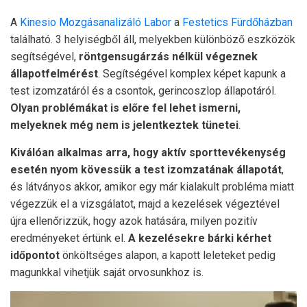
A
Kinesio Mozgásanalizáló Labor
a
Festetics Fürdőházban
található. 3 helyiségből áll, melyekben különböző eszközök
segítségével,
röntgensugárzás nélkül végeznek
állapotfelmérést
. Segítségével komplex képet kapunk a
test izomzatáról és a csontok, gerincoszlop állapotáról.
Olyan problémákat is előre fel lehet ismerni,
melyeknek még nem is jelentkeztek tünetei
.
Kiválóan alkalmas arra, hogy aktív sporttevékenység
esetén nyom kövessük a test izomzatának állapotát
,
és látványos akkor, amikor egy már kialakult probléma miatt
végezzük el a vizsgálatot, majd a kezelések végeztével
újra ellenőrizzük, hogy azok hatására, milyen pozitív
eredményeket értünk el.
A kezelésekre bárki kérhet
időpontot
önköltséges alapon, a kapott leleteket pedig
magunkkal vihetjük saját orvosunkhoz is.