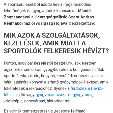
A sportsérülésekből adódó hévízi regenerálódási
lehetőségek és gyógymódok kapcsán
dr. Mándó
Zsuzsannával a Hévízgyógyfürdő Szent András
Reumakórház orvosigazgatójával
beszélgettünk.
MIK AZOK A SZOLGÁLTATÁSOK,
KEZELÉSEK, AMIK MIATT A
SPORTOLÓK FELKERESIK HÉVÍZT?
Fontos, hogy bár kezelésről beszélünk, sok esetben
egyáltalán nem orvosi gyógykezelésre kell gondolni. Sok
sportoló érkezik ide, hogy regenerálódjon, hiszen vannak
bárki számára könnyel elérhető gyógymódok Hévízen, amik
tökéletesek a rekreációhoz. Ilyenek a
fürdőzés a Hévízi-
tóban
, lazító vagy
gyógy-masszázsok
,
gyógytorna
,
krioterápia, denevérpad, hidrorider stb.
És vannak természetesen a „receptre felírható