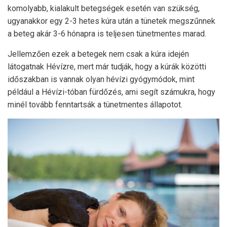
komolyabb, kialakult betegségek esetén van szükség,
ugyanakkor egy 2-3 hetes kúra után a tünetek megszűnnek
a beteg akár 3-6 hónapra is teljesen tünetmentes marad.
Jellemzően ezek a betegek nem csak a kúra idején
látogatnak Hévízre, mert már tudják, hogy a kúrák közötti
időszakban is vannak olyan hévízi gyógymódok, mint
például a Hévízi-tóban fürdőzés, ami segít számukra, hogy
minél tovább fenntartsák a tünetmentes állapotot.