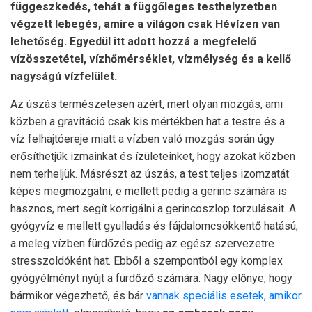
függeszkedés, tehát a függőleges testhelyzetben
végzett lebegés, amire a világon csak Hévízen van
lehetőség. Egyedül itt adott hozzá a megfelelő
vízösszetétel, vízhőmérséklet, vízmélység és a kellő
nagyságú vízfelület.
Az úszás természetesen azért, mert olyan mozgás, ami
közben a gravitáció csak kis mértékben hat a testre és a
víz felhajtóereje miatt a vízben való mozgás során úgy
erősíthetjük izmainkat és ízületeinket, hogy azokat közben
nem terheljük. Másrészt az úszás, a test teljes izomzatát
képes megmozgatni, e mellett pedig a gerinc számára is
hasznos, mert segít korrigálni a gerincoszlop torzulásait. A
gyógyvíz e mellett gyulladás és fájdalomcsökkentő hatású,
a meleg vízben fürdőzés pedig az egész szervezetre
stresszoldóként hat. Ebből a szempontból egy komplex
gyógyélményt nyújt a fürdőző számára. Nagy előnye, hogy
bármikor végezhető, és bár
vannak speciális esetek, amikor