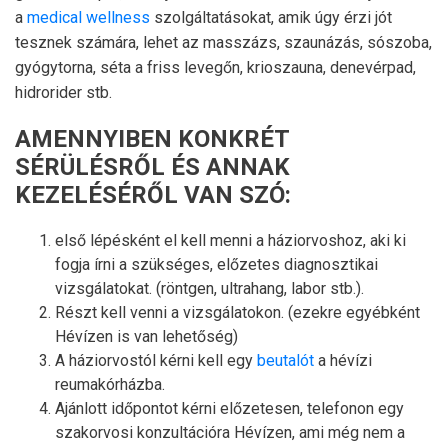
a
medical wellness
szolgáltatásokat, amik úgy érzi jót
tesznek számára, lehet az masszázs, szaunázás, sószoba,
gyógytorna, séta a friss levegőn, krioszauna, denevérpad,
hidrorider stb.
AMENNYIBEN KONKRÉT
SÉRÜLÉSRŐL ÉS ANNAK
KEZELÉSÉRŐL VAN SZÓ:
első lépésként el kell menni a háziorvoshoz, aki ki
fogja írni a szükséges, előzetes diagnosztikai
vizsgálatokat. (röntgen, ultrahang, labor stb.).
Részt kell venni a vizsgálatokon. (ezekre egyébként
Hévízen is van lehetőség)
A háziorvostól kérni kell egy
beutalót
a hévízi
reumakórházba.
Ajánlott időpontot kérni előzetesen, telefonon egy
szakorvosi konzultációra Hévízen, ami még nem a