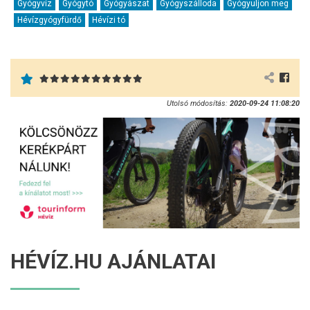
Gyógyvíz
Gyógytó
Gyógyászat
Gyógyszálloda
Gyógyuljon meg
Hévízgyógyfürdő
Hévízi tó
Utolsó módosítás:
2020-09-24 11:08:20
HÉVÍZ.HU AJÁNLATAI