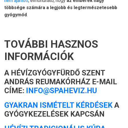
nem ajánlott
, elmondható, hogy
az emberek nagy
többsége számára a legjobb és legtermészetesebb
gyógymód
.
TOVÁBBI HASZNOS
INFORMÁCIÓK
A HÉVÍZGYÓGYFÜRDŐ SZENT
ANDRÁS REUMAKÓRHÁZ E-MAIL
CÍME:
INFO@SPAHEVIZ.HU
GYAKRAN ISMÉTELT KÉRDÉSEK
A
GYÓGYKEZELÉSEK KAPCSÁN