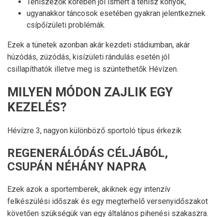
Teniszezők körében jól ismert a tenisz könyök,
ugyanakkor táncosok esetében gyakran jelentkeznek
csípőízületi problémák.
Ezek a tünetek azonban akár kezdeti stádiumban, akár
húzódás, zúzódás, kisízületi rándulás esetén jól
csillapíthatók illetve meg is szüntethetők Hévízen.
MILYEN MÓDON ZAJLIK EGY
KEZELÉS?
Hévízre 3, nagyon különböző sportoló típus érkezik
REGENERÁLÓDÁS CÉLJÁBÓL,
CSUPÁN NÉHÁNY NAPRA
Ezek azok a sportemberek, akiknek egy intenzív
felkészülési időszak és egy megterhelő versenyidőszakot
követően szükségük van egy általános pihenési szakaszra.