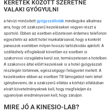
KERETEK KÖZÖTT SZERETNE
VALAKI GYÓGYULNI
a hévízi minősített
gyógyszállodák
mindegyike alkalmas
arra, hogy ott szakszerű kezeléseken vegyen részt a
sportoló. Ebben az esetben előzetesen érdemes telefonon
egyeztetni az adott hotel munkatársaival, hogy a konkrét
panaszok esetében milyen hosszú tartózkodás ajánlott. A
szálláshely elfoglalását követően ez esetben is
szakorvosi vizsgálatra kerül sor, természetesen a hotelben.
A szakorvos által előírt kezelések is a hotel gyógyászati
részlegén történnek, egészségügyi felügyelet mellett. A
kezelésekre ebben az esetben TB támogatást nem lehet
igénybevenni, de a szakszerű ellátás a kórházi ellátásban
elvárt követelményeknek kell, hogy megfeleljen és
ugyanolyan eredményesen kell, hogy záruljon.
MIRE JÓ A KINESIO-LAB?