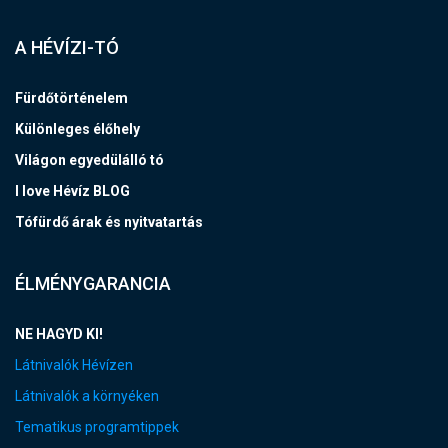
A HÉVÍZI-TÓ
Fürdőtörténelem
Különleges élőhely
Világon egyedülálló tó
I love Hévíz BLOG
Tófürdő árak és nyitvatartás
ÉLMÉNYGARANCIA
NE HAGYD KI!
Látnivalók Hévízen
Látnivalók a környéken
Tematikus programtippek