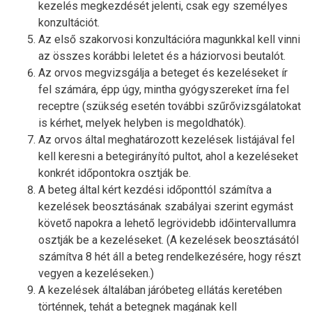
kezelés megkezdését jelenti, csak egy személyes
konzultációt.
Az első szakorvosi konzultációra magunkkal kell vinni
az összes korábbi leletet és a háziorvosi beutalót.
Az orvos megvizsgálja a beteget és kezeléseket ír
fel számára, épp úgy, mintha gyógyszereket írna fel
receptre (szükség esetén további szűrővizsgálatokat
is kérhet, melyek helyben is megoldhatók).
Az orvos által meghatározott kezelések listájával fel
kell keresni a betegirányító pultot, ahol a kezeléseket
konkrét időpontokra osztják be.
A beteg által kért kezdési időponttól számítva a
kezelések beosztásának szabályai szerint egymást
követő napokra a lehető legrövidebb időintervallumra
osztják be a kezeléseket. (A kezelések beosztásától
számítva 8 hét áll a beteg rendelkezésére, hogy részt
vegyen a kezeléseken.)
A kezelések általában járóbeteg ellátás keretében
történnek, tehát a betegnek magának kell