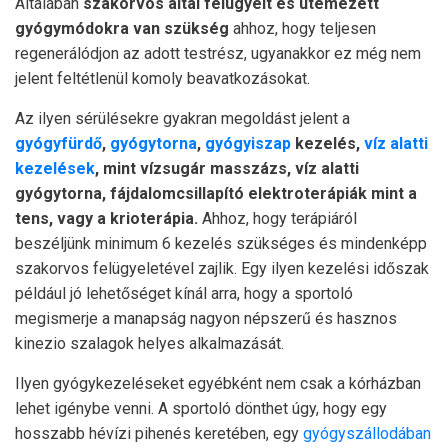
Általában
szakorvos által felügyelt és ütemezett
gyógymódokra van szükség
ahhoz, hogy teljesen
regenerálódjon az adott testrész, ugyanakkor ez még nem
jelent feltétlenül komoly beavatkozásokat.
Az ilyen sérülésekre gyakran megoldást jelent a
gyógyfürdő
,
gyógytorna
,
gyógyiszap
kezelés,
víz alatti
kezelések
, mint vízsugár masszázs, víz alatti
gyógytorna, fájdalomcsillapító elektroterápiák mint a
tens, vagy a krioterápia.
Ahhoz, hogy terápiáról
beszéljünk minimum 6 kezelés szükséges és mindenképp
szakorvos felügyeletével zajlik. Egy ilyen kezelési időszak
például jó lehetőséget kínál arra, hogy a sportoló
megismerje a manapság nagyon népszerű és hasznos
kinezio szalagok helyes alkalmazását.
Ilyen gyógykezeléseket egyébként nem csak a kórházban
lehet igénybe venni. A sportoló dönthet úgy, hogy egy
hosszabb hévízi pihenés keretében, egy
gyógyszállodában