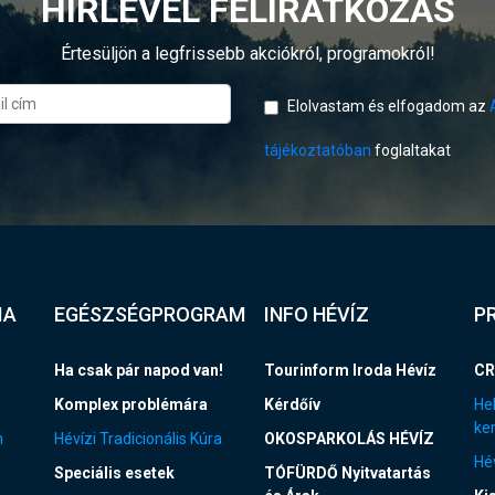
HÍRLEVÉL FELIRATKOZÁS
Értesüljön a legfrissebb akciókról, programokról!
Elolvastam és elfogadom az
tájékoztatóban
foglaltakat
IA
EGÉSZSÉGPROGRAM
INFO HÉVÍZ
P
Ha csak pár napod van!
Tourinform Iroda Hévíz
CR
Komplex problémára
Kérdőív
Hel
ke
n
Hévízi Tradicionális Kúra
OKOSPARKOLÁS HÉVÍZ
Hév
Speciális esetek
TÓFÜRDŐ Nyitvatartás