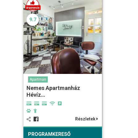
9.7
Apartman
Nemes Apartmanház
Hévíz…
Részletek
PROGRAMKERESŐ