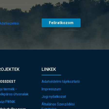
Feliratkozom
Adatkezelési
ROJEKTEK
LINKEK
OSSDEST
Adatvédelmi tájékoztató
yi termék -
Impresszum
rékpáros útvonalak
Jogi nyilatkozat
ízi PIKNIK
Általános Szerződési