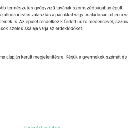
yobb természetes gyógyvizű tavának szomszédságában épült.
szálloda ideális választás a párjukkal vagy családosan pihenni v
seinek is. Az épület rendelkezik fedett úszó medencével, szauná
ások széles skálája várja az érdeklődőket.
ma alapján került megjelenítésre. Kérjük a gyermekek számát és