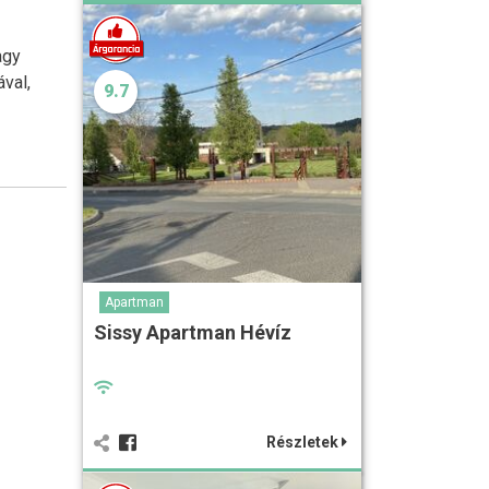
agy
val,
9.7
Apartman
Sissy Apartman Hévíz
Részletek