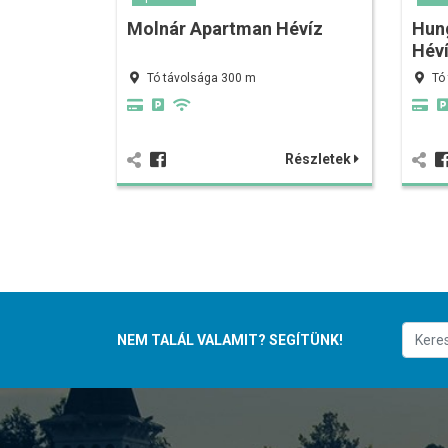
Molnár Apartman Hévíz
Hun
Hév
Tó távolsága 300 m
Tó
Részletek
NEM TALÁL VALAMIT? SEGÍTÜNK!