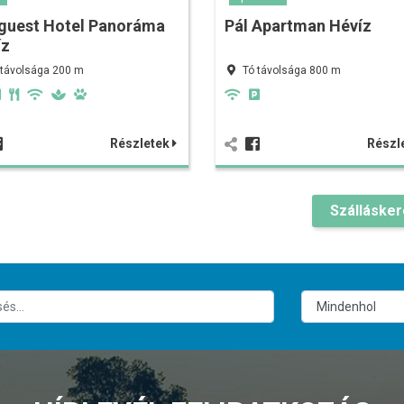
guest Hotel Panoráma
Pál Apartman Hévíz
íz
 távolsága 200 m
Tó távolsága 800 m
Részletek
Részl
Szálláske