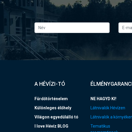
A HÉVÍZI-TÓ
ÉLMÉNYGARANC
Fürdőtörténelem
NE HAGYD KI!
Különleges élőhely
Látnivalók Hévízen
Világon egyedülálló tó
Látnivalók a környéke
I love Hévíz BLOG
Tematikus