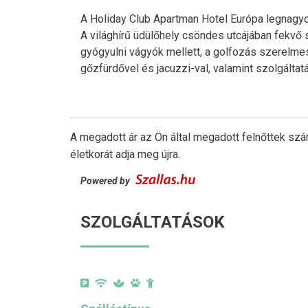
A Holiday Club Apartman Hotel Európa legnag
A világhírű üdülőhely csöndes utcájában fekvő 
gyógyulni vágyók mellett, a golfozás szerelme
gőzfürdővel és jacuzzi-val, valamint szolgáltat
A megadott ár az Ön által megadott felnőttek szá
életkorát adja meg újra.
Powered by
SZOLGÁLTATÁSOK