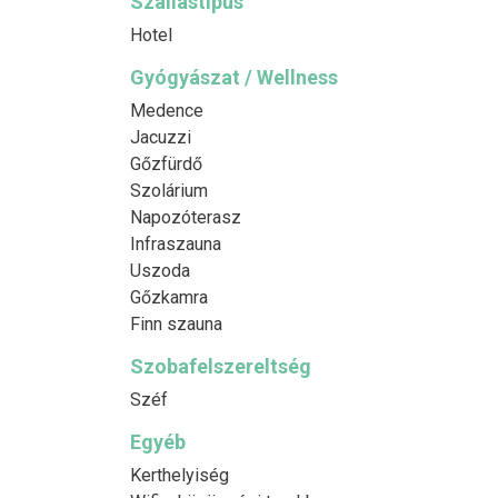
Szállástípus
Hotel
Gyógyászat / Wellness
Medence
Jacuzzi
Gőzfürdő
Szolárium
Napozóterasz
Infraszauna
Uszoda
Gőzkamra
Finn szauna
Szobafelszereltség
Széf
Egyéb
Kerthelyiség