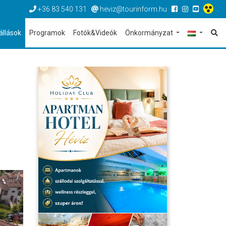
+36 83 540 131
heviz@tourinform.hu
állások
Programok
Fotók&Videók
Önkormányzat