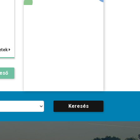
etek
reső
Keresés