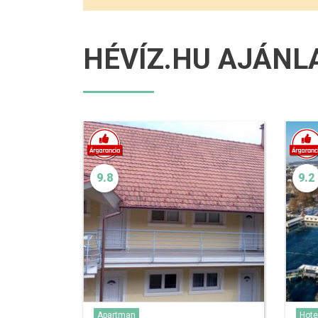
HÉVÍZ.HU AJÁNL
9.8
9.2
Apartman
Hote