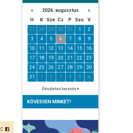
«
2026. augusztus
»
H
K
Sze
Cs
P
Szo
V
27
28
29
30
31
1
2
3
4
5
6
7
8
9
10
11
12
13
14
15
16
17
18
19
20
21
22
23
24
25
26
27
28
29
30
31
1
2
3
4
5
6
Részletes keresés
KÖVESSEN MINKET!