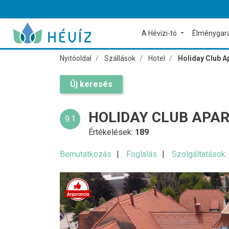
A Hévízi-tó
Élménygar
Nyitóoldal
Szállások
Hotel
Holiday Club A
Új keresés
HOLIDAY CLUB APA
9.1
Értékelések:
189
Bemutatkozás
Foglalás
Szolgáltatások