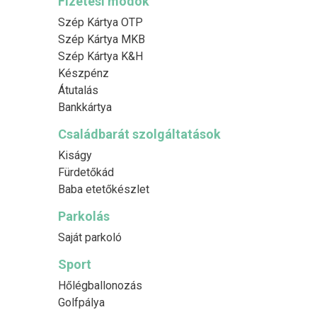
Fizetési módok
Szép Kártya OTP
Szép Kártya MKB
Szép Kártya K&H
Készpénz
Átutalás
Bankkártya
Családbarát szolgáltatások
Kiságy
Fürdetőkád
Baba etetőkészlet
Parkolás
Saját parkoló
Sport
Hőlégballonozás
Golfpálya