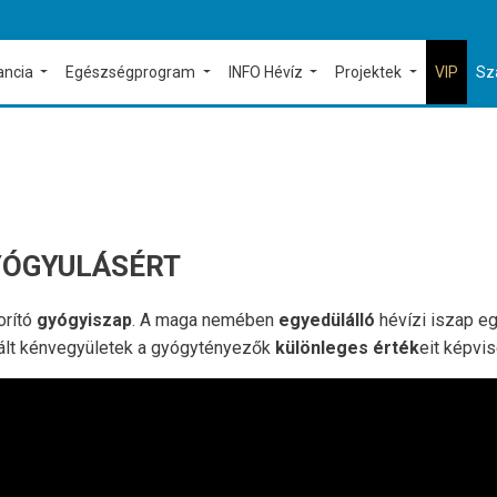
ancia
Egészségprogram
INFO Hévíz
Projektek
VIP
Sz
YÓGYULÁSÉRT
orító
gyógyiszap
. A maga nemében
egyedülálló
hévízi iszap eg
kált kénvegyületek a gyógytényezők
különleges érték
eit képvis