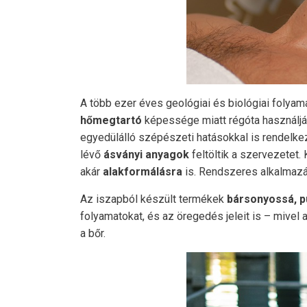
A több ezer éves geológiai és biológiai folya
hőmegtartó
képessége miatt régóta használják
egyedülálló szépészeti hatásokkal is rendelkezi
lévő
ásványi anyagok
feltöltik a szervezetet.
akár
alakformálásra
is. Rendszeres alkalmaz
Az iszapból készült termékek
bársonyossá, p
folyamatokat, és az öregedés jeleit is – mivel a 
a bőr.