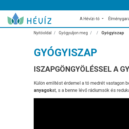
A Hévízi-tó
Élménygar
Nyitóoldal
Gyógyuljon meg
Gyógyiszap
GYÓGYISZAP
ISZAPGÖNGYÖLÉSSEL A G
Külön említést érdemel a tó medrét vastagon b
anyagok
at, s a benne lévő rádiumsók és redu