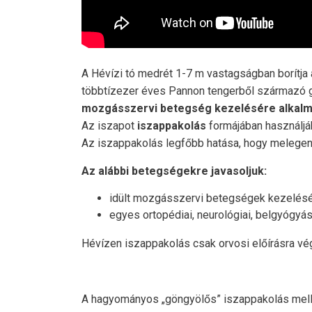
A Hévízi tó medrét 1-7 m vastagságban borítja
többtízezer éves Pannon tengerből származó g
mozgásszervi betegség kezelésére alkal
Az iszapot
iszappakolás
formájában használják
Az iszappakolás legfőbb hatása, hogy melegen ta
Az alábbi betegségekre javasoljuk:
idült mozgásszervi betegségek kezelésé
egyes ortopédiai, neurológiai, belgyógy
Hévízen iszappakolás csak orvosi előírásra vé
A hagyományos „göngyölős” iszappakolás melle