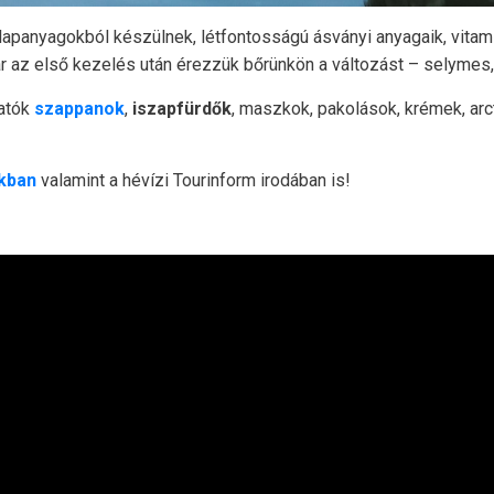
anyagokból készülnek, létfontosságú ásványi anyagaik, vitaminj
ár az első kezelés után érezzük bőrünkön a változást – selymes, 
atók
szappanok
,
iszapfürdők
, maszkok, pakolások, krémek, arc
kban
valamint a hévízi Tourinform irodában is!