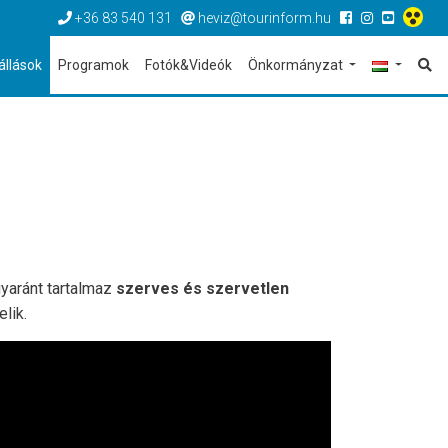
+36 83 540 131
heviz@tourinform.hu
állások
Programok
Fotók&Videók
Önkormányzat
yaránt tartalmaz
szerves és szervetlen
elik.