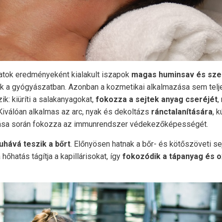
matok eredményeként kialakult iszapok
magas huminsav és szer
 a gyógyászatban. Azonban a kozmetikai alkalmazása sem teljese
k: kiüríti a salakanyagokat,
fokozza a sejtek anyag cseréjét
,
 Kiválóan alkalmas az arc, nyak és dekoltázs
ránctalanítására
, 
ása során fokozza az immunrendszer védekezőképességét.
uhává teszik a bőrt
. Előnyösen hatnak a bőr- és kötőszöveti se
hőhatás tágítja a kapillárisokat, így
fokozódik a tápanyag és o