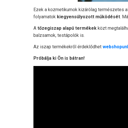
Ezek a kozmetikumok kizárólag természetes alap
folyamatok
kiegyensúlyozott működését
. M
A
tőzegiszap alapú termékek
közt megtalálh
balzsamok, testápolók is.
Az iszap termékekről érdeklődhet
webshopun
Próbálja ki Ön is bátran!