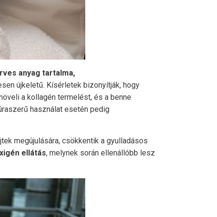
ves anyag tartalma,
n újkeletű. Kísérletek bizonyítják, hogy
 növeli a kollagén termelést, és a benne
kúraszerű használat esetén pedig
jtek megújulására, csökkentik a gyulladásos
xigén ellátás
, melynek során ellenállóbb lesz