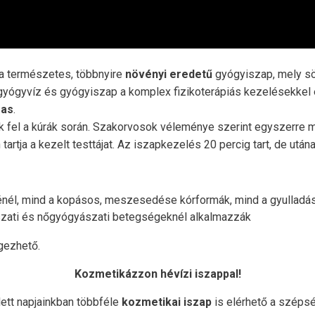
 a természetes, többnyire
növényi eredetű
gyógyiszap, mely söt
yógyvíz és gyógyiszap a komplex fizikoterápiás kezelésekkel 
mas
.
 fel a kúrák során. Szakorvosok véleménye szerint egyszerre ma
rtja a kezelt testtájat. Az iszapkezelés 20 percig tart, de után
nél, mind a kopásos, meszesedése kórformák, mind a gyulladá
ászati és nőgyógyászati betegségeknél alkalmazzák
gezhető.
Kozmetikázzon hévízi iszappal!
tt napjainkban többféle
kozmetikai iszap
is elérhető a szépsé