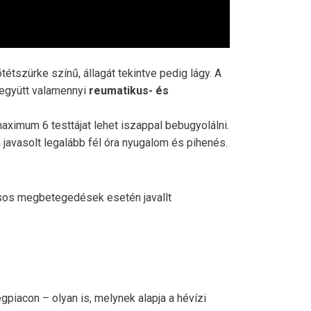
étszürke színű, állagát tekintve pedig lágy. A
együtt valamennyi
reumatikus- és
ximum 6 testtájat lehet iszappal bebugyolálni.
a javasolt legalább fél óra nyugalom és pihenés.
sos megbetegedések esetén javallt
gpiacon – olyan is, melynek alapja a hévízi