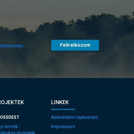
Feliratkozom
Adatkezelési
ROJEKTEK
LINKEK
OSSDEST
Adatvédelmi tájékoztató
yi termék -
Impresszum
rékpáros útvonalak