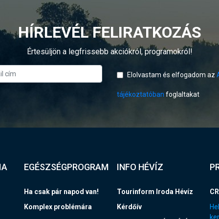
HÍRLEVÉL FELIRATKOZÁS
Értesüljön a legfrissebb akciókról, programokról!
Elolvastam és elfogadom az
tájékoztatóban
foglaltakat
IA
EGÉSZSÉGPROGRAM
INFO HÉVÍZ
P
Ha csak pár napod van!
Tourinform Iroda Hévíz
CR
Komplex problémára
Kérdőív
Hel
ke