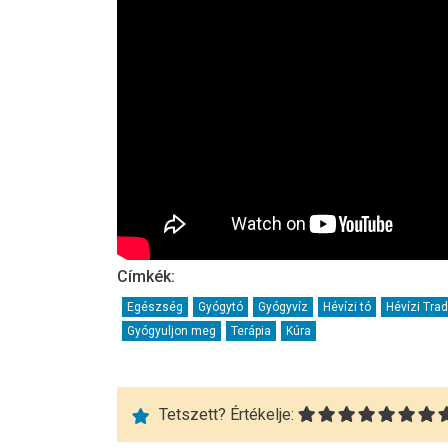
Címkék:
Egészség
Gyógytó
Gyógyvíz
Hévízi tó
Hévízi Trad
Gyógyuljon meg
Terápia
Kúra
Tetszett? Értékelje: