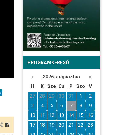
PROGRAMKERESŐ
«
2026. augusztus
»
H
K
Sze
Cs
P
Szo
V
ó
27
28
29
30
31
1
2
3
4
5
6
7
8
9
10
11
12
13
14
15
16
17
18
19
20
21
22
23
24
25
26
27
28
29
30