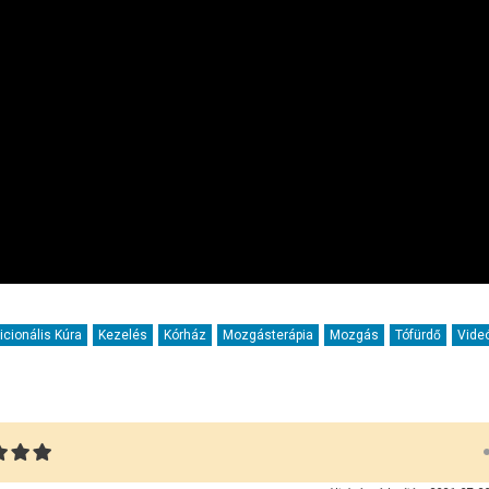
icionális Kúra
Kezelés
Kórház
Mozgásterápia
Mozgás
Tófürdő
Vide