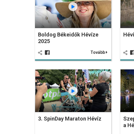
Boldog Békeidők Hévíze
Héví
2025
Tovább
3. SpinDay Maraton Hévíz
Sze
a Hé