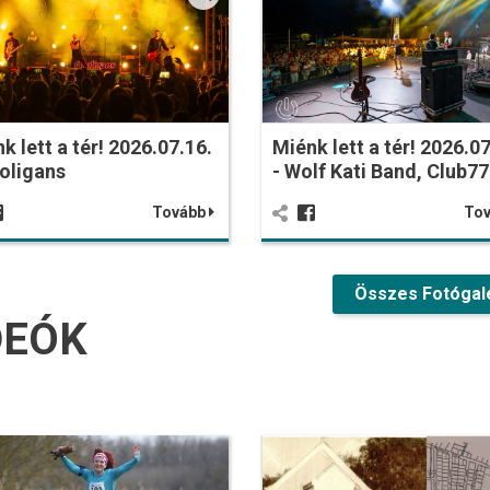
k lett a tér! 2026.07.16.
Miénk lett a tér! 2026.07
oligans
- Wolf Kati Band, Club77
Tovább
To
Összes Fotógal
DEÓK