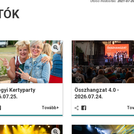
Utolsó módosítás:
2021-07-20
TÓK
gyi Kertyparty
Összhangzat 4.0 -
.07.25.
2026.07.24.
Tovább
To