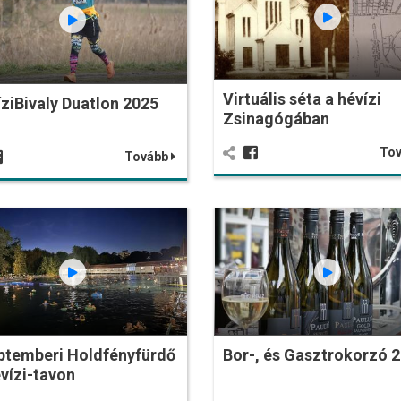
Virtuális séta a hévízi
ziBivaly Duatlon 2025
Zsinagógában
To
Tovább
ptemberi Holdfényfürdő
Bor-, és Gasztrokorzó 
vízi-tavon