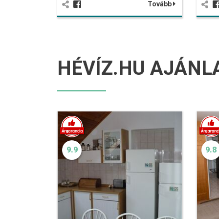
Tovább
HÉVÍZ.HU AJÁNL
9.9
9.8