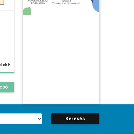
etek
reső
Keresés