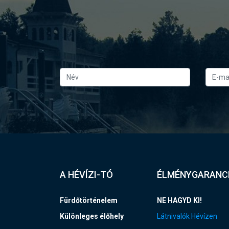
A HÉVÍZI-TÓ
ÉLMÉNYGARANC
Fürdőtörténelem
NE HAGYD KI!
Különleges élőhely
Látnivalók Hévízen