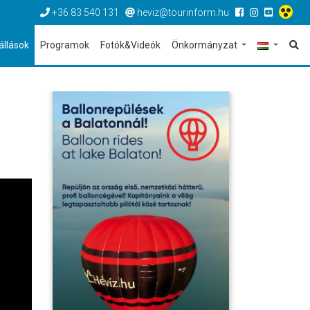
+36 83 540 131
heviz@tourinform.hu
állások
Programok
Fotók&Videók
Önkormányzat