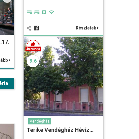
Részletek
.17.
vább
9.6
éria
Vendégház
Terike Vendégház Hévíz…