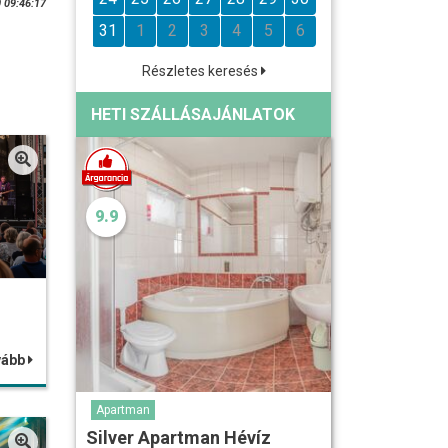
 09:46:17
31
1
2
3
4
5
6
Részletes keresés
HETI SZÁLLÁSAJÁNLATOK
9.9
vább
Apartman
Silver Apartman Hévíz