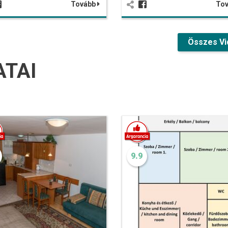
Tovább
To
Összes Vi
ATAI
9.9