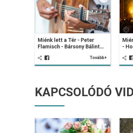
Miénk lett a Tér - Peter
Mién
Flamisch - Bársony Bálint…
- Ho
Tovább
KAPCSOLÓDÓ VI