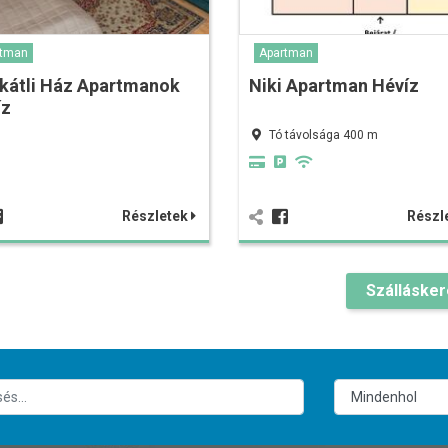
rtman
Apartman
kátli Ház Apartmanok
Niki Apartman Hévíz
íz
Tó távolsága 400 m
Részletek
Részl
Szálláske