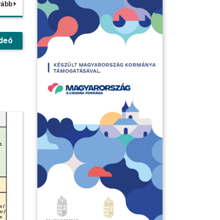
vább
deó