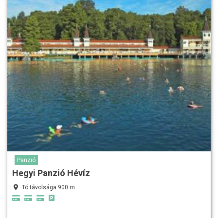
Panzió
Hegyi Panzió Hévíz
Tó távolsága 900 m