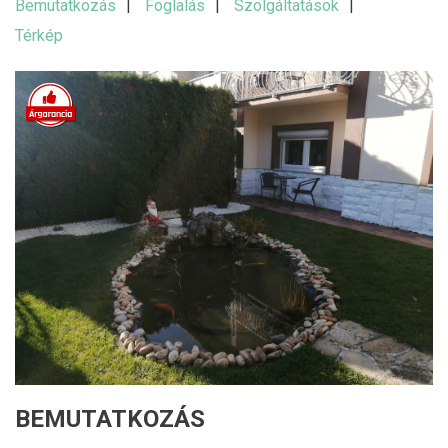
Bemutatkozás
Foglalás
Szolgáltatások
Térkép
BEMUTATKOZÁS