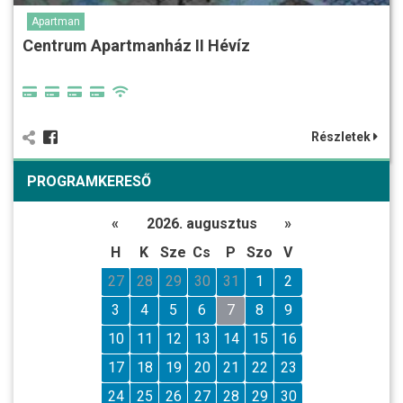
Apartman
Centrum Apartmanház II Hévíz
Részletek
PROGRAMKERESŐ
«
2026. augusztus
»
H
K
Sze
Cs
P
Szo
V
27
28
29
30
31
1
2
3
4
5
6
7
8
9
10
11
12
13
14
15
16
17
18
19
20
21
22
23
24
25
26
27
28
29
30