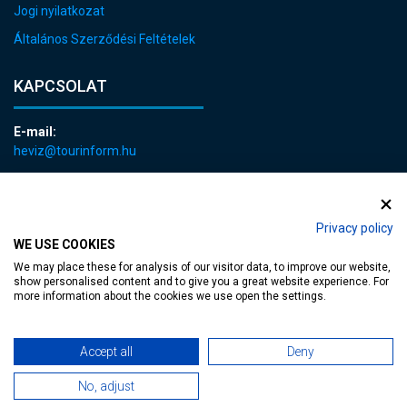
Jogi nyilatkozat
Általános Szerződési Feltételek
KAPCSOLAT
E-mail:
heviz@tourinform.hu
Telefon:
+36 83 540 131
Privacy policy
WE USE COOKIES
We may place these for analysis of our visitor data, to improve our website,
show personalised content and to give you a great website experience. For
more information about the cookies we use open the settings.
akadálymentesített weblap
| Copyright © 2024 Hévíz Város Önkormányzata,
Accept all
Deny
Designed by
MediaGum
|
Süti megújítás
|
Sitemap
No, adjust