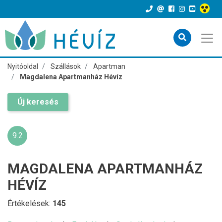
Nyitóoldal
Szállások
Apartman
Magdalena Apartmanház Hévíz
Új keresés
9.2
MAGDALENA APARTMANHÁZ
HÉVÍZ
Értékelések:
145