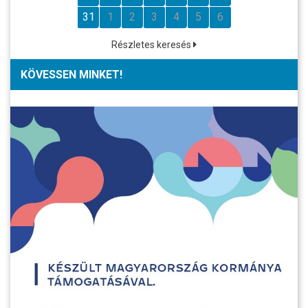
31
1
2
3
4
5
6
Részletes keresés
KÖVESSEN MINKET!