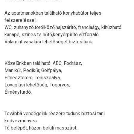
Az apartmanokban található konyhabútor teljes
felszereléssel,
WC, zuhanyzó,törölköző,hajszárító, franciaágy, kihúzható
kanapé, színes tv, hűtő,kenyérpirító,vízforraló.
Valamint vasalási lehetőséget biztosítunk.
Közelünkben található: ABC, Fodrász,
Manikűr, Pedikűr, Golfpálya,
Fitneszterem, Teniszpálya,
Lovaglási lehetőség, Fogorvos,
Élményfürdő.
Továbbá vendégeink részére tudunk biztosi tani
kedvezményes
Tó belépőt, házon belüli masszást.