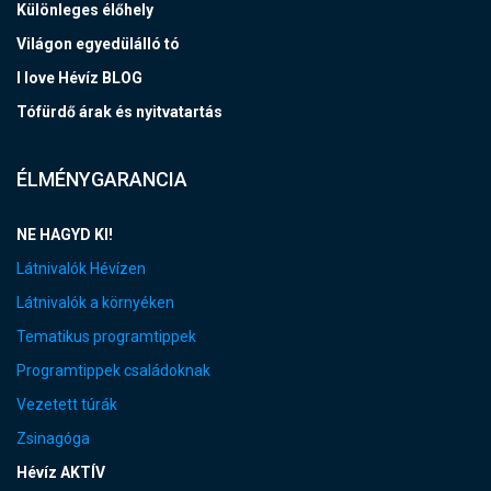
Különleges élőhely
Világon egyedülálló tó
I love Hévíz BLOG
Tófürdő árak és nyitvatartás
ÉLMÉNYGARANCIA
NE HAGYD KI!
Látnivalók Hévízen
Látnivalók a környéken
Tematikus programtippek
Programtippek családoknak
Vezetett túrák
Zsinagóga
Hévíz AKTÍV