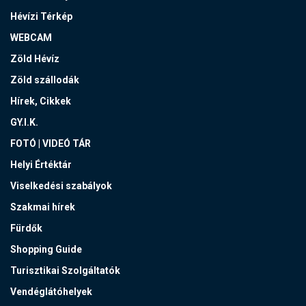
Hévízi Térkép
WEBCAM
Zöld Hévíz
Zöld szállodák
Hírek, Cikkek
GY.I.K.
FOTÓ | VIDEÓ TÁR
Helyi Értéktár
Viselkedési szabályok
Szakmai hírek
Fürdők
Shopping Guide
Turisztikai Szolgáltatók
Vendéglátóhelyek