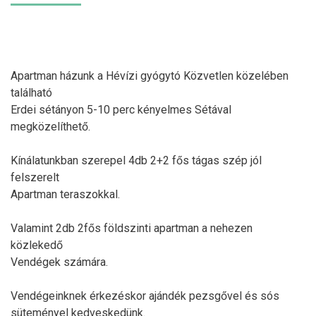
Apartman házunk a Hévízi gyógytó Közvetlen közelében
található
Erdei sétányon 5-10 perc kényelmes Sétával
megközelíthető.
Kínálatunkban szerepel 4db 2+2 fős tágas szép jól
felszerelt
Apartman teraszokkal.
Valamint 2db 2fős földszinti apartman a nehezen
közlekedő
Vendégek számára.
Vendégeinknek érkezéskor ajándék pezsgővel és sós
süteményel kedveskedünk.