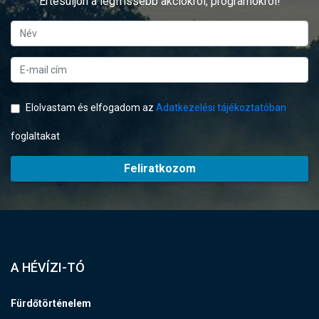
Értesüljön a legfrissebb akciókról, programokról!
Elolvastam és elfogadom az
Adatkezelési tájékoztatóban
foglaltakat
Feliratkozom
A HÉVÍZI-TÓ
Fürdőtörténelem