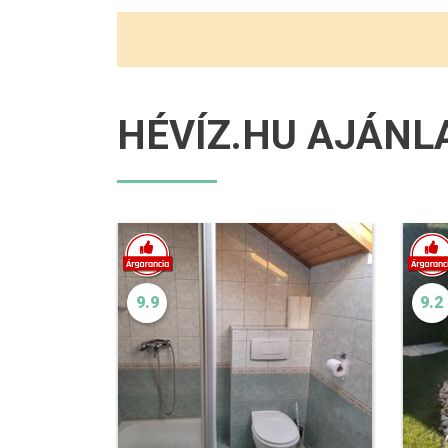
HÉVÍZ.HU AJÁNL
9.9
9.2