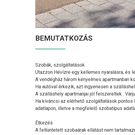
BEMUTATKOZÁS
Szobák, szolgáltatások
Utazzon Hévízre egy kellemes nyaralásra, és 
A vendégház három kényelmes apartmanban kös
Ha autóval érkezik, azt ingyenesen a szálláshel
A szálláshely apartmanjai jól felszereltek . V
Ha kíváncsi az elérhető szolgáltatások pontos l
adatlapon, illetve a megfelelő szobatípus adatla
Étkezés
A feltüntetett szobaárak ellátást nem tartalma