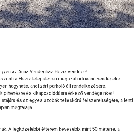
legyen az Anna Vendégház Hévíz vendége!
zönti a Hévíz településen megszállni kívánó vendégeket.
yen hagyhatja, ahol zárt parkoló áll rendelkezésére.
árjuk pihenésre és kikapcsolódásra érkező vendégeinket!
istájára és az egyes szobák teljeskörű felszereltségére, a lenti
pján megtalálja.
znak. A legközelebbi étterem kevesebb, mint 50 méterre, a