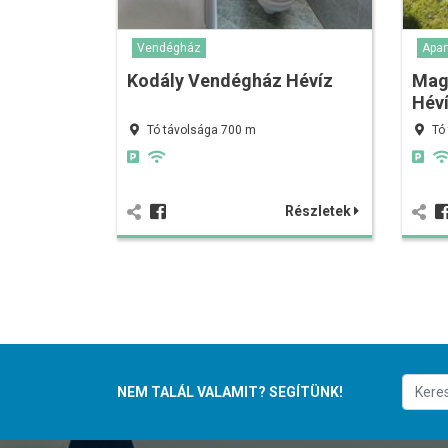
Vendégház
Apa
Kodály Vendégház Hévíz
Mag
Hév
Tó távolsága 700 m
Tó
Részletek
NEM TALÁL VALAMIT? SEGÍTÜNK!