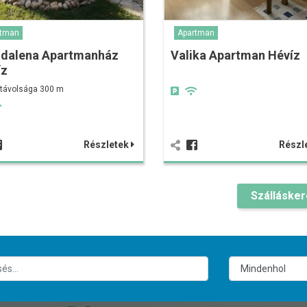
rtman
Apartman
dalena Apartmanház
Valika Apartman Hévíz
íz
 távolsága 300 m
Részletek
Részl
Szálláske