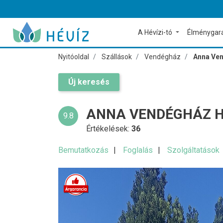
A Hévízi-tó
Élménygar
Nyitóoldal
Szállások
Vendégház
Anna Ve
Új keresés
ANNA VENDÉGHÁZ H
9.8
Értékelések:
36
Bemutatkozás
Foglalás
Szolgáltatások