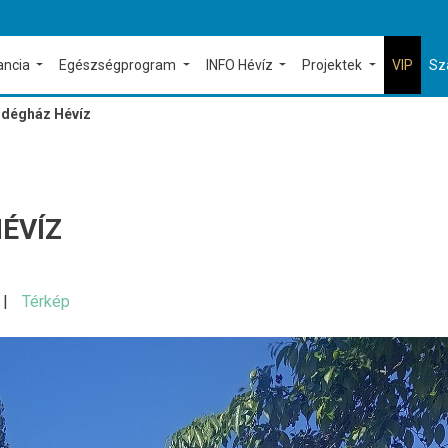
ancia
Egészségprogram
INFO Hévíz
Projektek
VIP
Sz
ndégház Hévíz
ÉVÍZ
Térkép