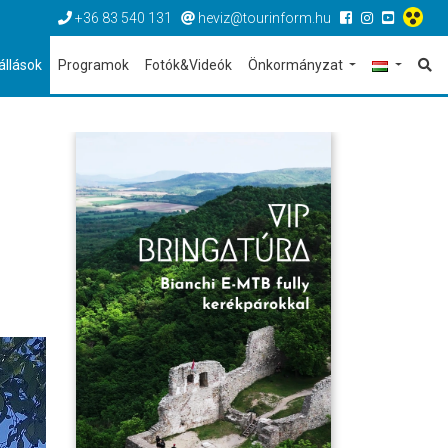
+36 83 540 131
heviz@tourinform.hu
állások
Programok
Fotók&Videók
Önkormányzat