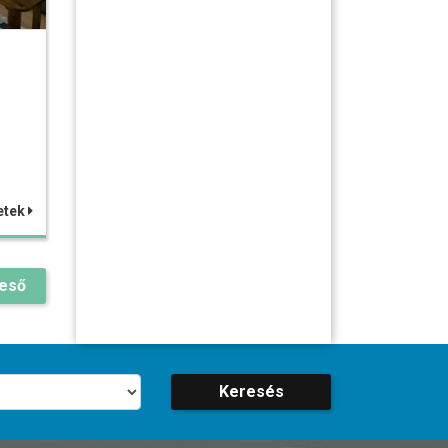
etek
reső
Keresés