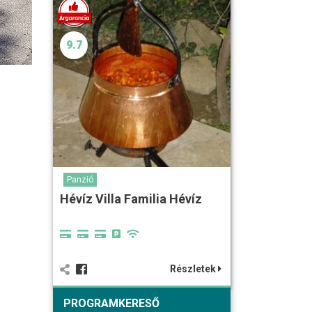
9.7
Panzió
Hévíz Villa Familia Hévíz
Részletek
PROGRAMKERESŐ