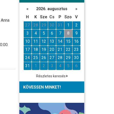
«
2026. augusztus
»
H
K
Sze
Cs
P
Szo
V
z Anna
27
28
29
30
31
1
2
3
4
5
6
7
8
9
10
11
12
13
14
15
16
0:00.
17
18
19
20
21
22
23
24
25
26
27
28
29
30
31
1
2
3
4
5
6
Részletes keresés
KÖVESSEN MINKET!