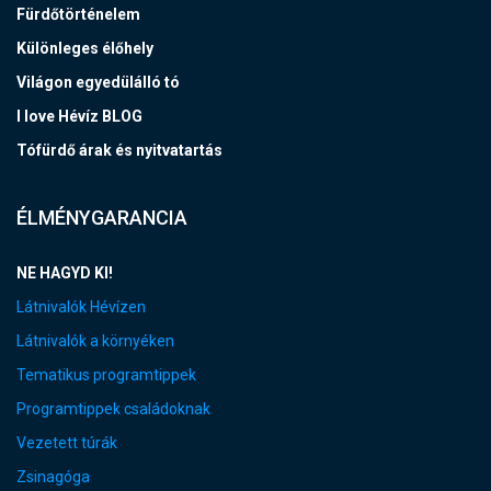
Fürdőtörténelem
Különleges élőhely
Világon egyedülálló tó
I love Hévíz BLOG
Tófürdő árak és nyitvatartás
ÉLMÉNYGARANCIA
NE HAGYD KI!
Látnivalók Hévízen
Látnivalók a környéken
Tematikus programtippek
Programtippek családoknak
Vezetett túrák
Zsinagóga