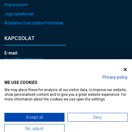
Impresszum
Jogi nyilatkozat
Általános Szerződési Feltételek
KAPCSOLAT
E-mail:
heviz@tourinform.hu
Telefon:
+36 83 540 131
Privacy policy
WE USE COOKIES
We may place these for analysis of our visitor data, to improve our website,
show personalised content and to give you a great website experience. For
more information about the cookies we use open the settings.
akadálymentesített weblap
| Copyright © 2024 Hévíz Város Önkormányzata,
Accept all
Deny
No, adjust
Designed by
MediaGum
|
Süti megújítás
|
Sitemap