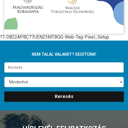
TT-D822APBC77UEN23MTBQG-Web-Tag-Pixel_Setup
NEM TALÁL VALAMIT? SEGÍTÜNK!
Keresés