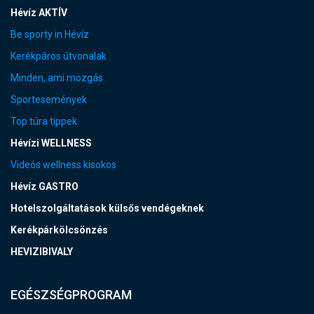
Hévíz AKTÍV
Be sporty in Hévíz
Kerékpáros útvonalak
Minden, ami mozgás
Sportesemények
Top túra tippek
Hévízi WELLNESS
Videós wellness kisokos
Hévíz GASTRO
Hotelszolgáltatások külsős vendégeknek
Kerékpárkölcsönzés
HEVIZIBIVALY
EGÉSZSÉGPROGRAM