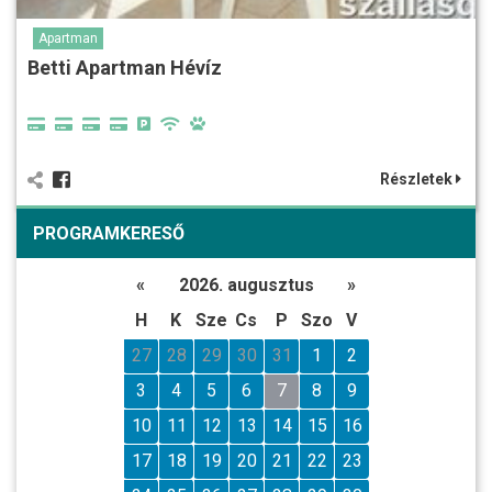
Apartman
Betti Apartman Hévíz
Részletek
PROGRAMKERESŐ
«
2026. augusztus
»
H
K
Sze
Cs
P
Szo
V
27
28
29
30
31
1
2
3
4
5
6
7
8
9
10
11
12
13
14
15
16
17
18
19
20
21
22
23