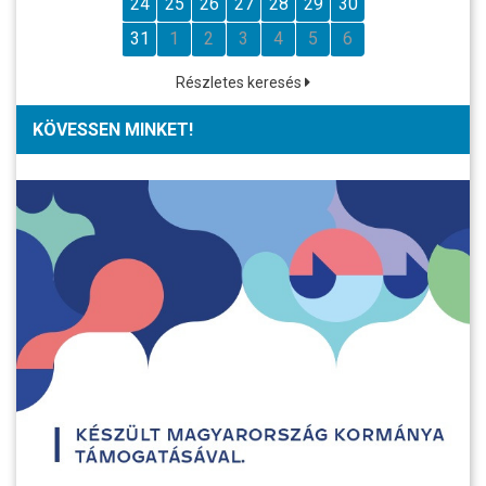
24
25
26
27
28
29
30
31
1
2
3
4
5
6
Részletes keresés
KÖVESSEN MINKET!