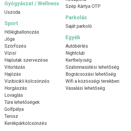
Gyógyászat / Wellness
Szép Kártya OTP
Uszoda
Parkolás
Sport
Saját parkoló
Hőlégballonozás
Egyéb
Jóga
Szörfözés
Autóbérlés
Vízisí
Nightclub
Hajóutak szervezése
Kerthelyiség
Vitorlázás
Szalonnasütési lehetőség
Hajózás
Bográcsozási lehetőség
Vizibicikli kölcsönzés
Wifi a közösségi terekben
Horgászás
Vasalási lehetőség
Lovaglás
Túra lehetőségek
Golfpálya
Tenisz
Kerékpárkölcsönzés