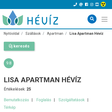
Nyitóoldal
Szállások
Apartman
Lisa Apartman Hévíz
Új keresés
9.8
LISA APARTMAN HÉVÍZ
Értékelések:
25
Bemutatkozás
Foglalás
Szolgáltatások
Térkép