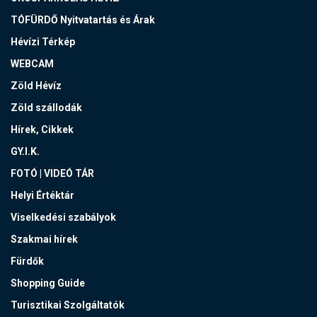
TÓFÜRDŐ Nyitvatartás és Árak
Hévízi Térkép
WEBCAM
Zöld Hévíz
Zöld szállodák
Hírek, Cikkek
GY.I.K.
FOTÓ | VIDEÓ TÁR
Helyi Értéktár
Viselkedési szabályok
Szakmai hírek
Fürdők
Shopping Guide
Turisztikai Szolgáltatók