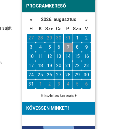
PROGRAMKERESŐ
«
2026. augusztus
»
 saját
H
K
Sze
Cs
P
Szo
V
27
28
29
30
31
1
2
3
4
5
6
7
8
9
10
11
12
13
14
15
16
s.
17
18
19
20
21
22
23
24
25
26
27
28
29
30
31
1
2
3
4
5
6
Részletes keresés
KÖVESSEN MINKET!