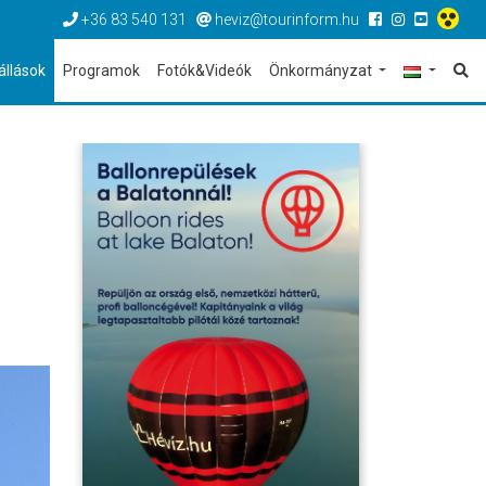
+36 83 540 131
heviz@tourinform.hu
állások
Programok
Fotók&Videók
Önkormányzat