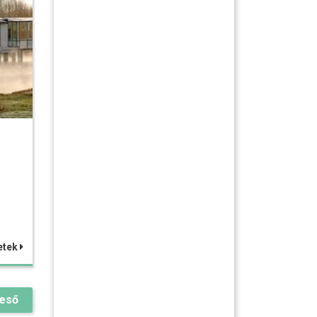
etek
reső