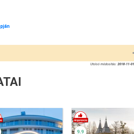
pján
Utolsó módosítás:
2018-11-01
ATAI
9.9