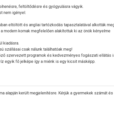
ihenésre, feltöltődésre és gyógyulásra vágyik.
st nem igényel.
ban eltöltött és angliai tartózkodás tapasztalatával alkották meg
k a modern kornak megfelelően alakítottuk ki az önök kényelme
l kiadásra.
usú szállásai csak nálunk találhatóak meg!
böző szervezett programok és kedvezményes fogászati ellátás i
íz egyik fő jelképe így a miénk is egy kicsit másképp.
ma alapján került megjelenítésre. Kérjük a gyermekek számát és