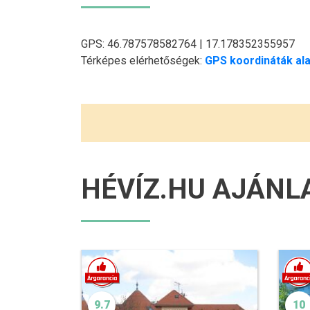
GPS: 46.787578582764 | 17.178352355957
Térképes elérhetőségek:
GPS koordináták ala
HÉVÍZ.HU AJÁNL
9.7
10