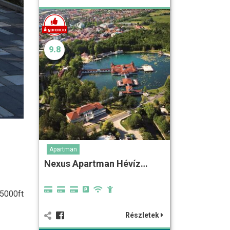
9.8
Apartman
Nexus Apartman Hévíz…
 5000ft
Részletek