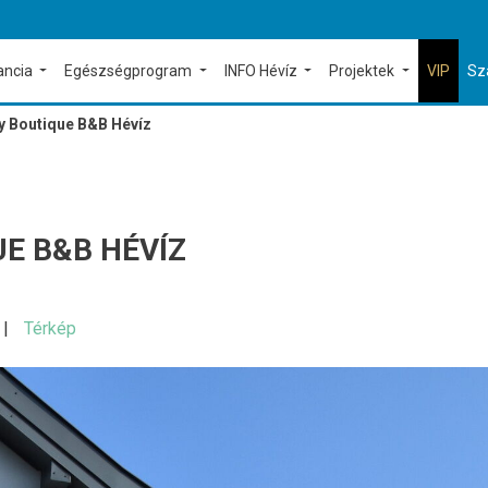
ancia
Egészségprogram
INFO Hévíz
Projektek
VIP
Sz
ly Boutique B&B Hévíz
UE B&B HÉVÍZ
Térkép