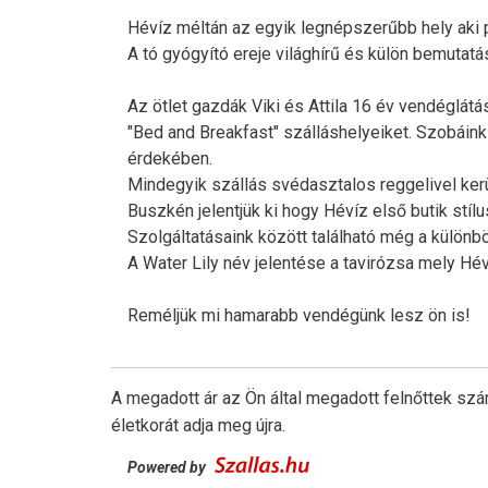
Hévíz méltán az egyik legnépszerűbb hely aki p
A tó gyógyító ereje világhírű és külön bemutatá
Az ötlet gazdák Viki és Attila 16 év vendéglátás
"Bed and Breakfast" szálláshelyeiket. Szobáin
érdekében.
Mindegyik szállás svédasztalos reggelivel kerü
Buszkén jelentjük ki hogy Hévíz első butik stíl
Szolgáltatásaink között található még a külön
A Water Lily név jelentése a tavirózsa mely Hév
Reméljük mi hamarabb vendégünk lesz ön is!
A megadott ár az Ön által megadott felnőttek szá
életkorát adja meg újra.
Powered by