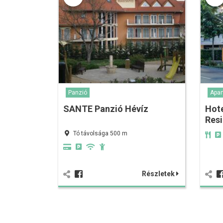
Panzió
Apa
SANTE Panzió Hévíz
Hot
Res
Tó távolsága 500 m
Részletek