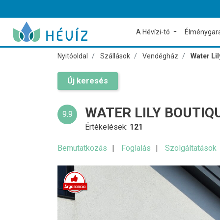
A Hévízi-tó
Élménygar
Nyitóoldal
Szállások
Vendégház
Water Li
Új keresés
WATER LILY BOUTIQ
9.9
Értékelések:
121
Bemutatkozás
Foglalás
Szolgáltatások