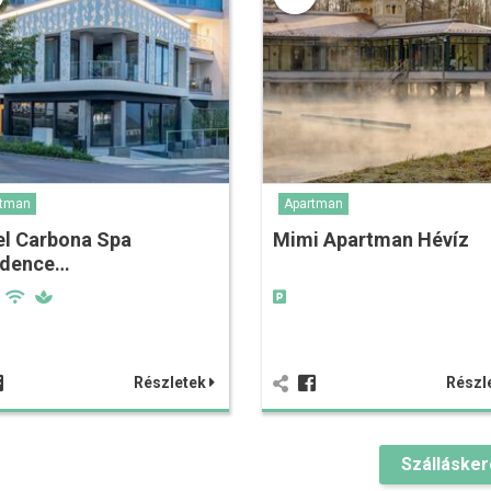
rtman
Apartman
el Carbona Spa
Mimi Apartman Hévíz
idence…
Részletek
Részl
Szálláske