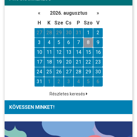
«
2026. augusztus
»
H
K
Sze
Cs
P
Szo
V
27
28
29
30
31
1
2
3
4
5
6
7
8
9
10
11
12
13
14
15
16
17
18
19
20
21
22
23
24
25
26
27
28
29
30
31
1
2
3
4
5
6
Részletes keresés
KÖVESSEN MINKET!