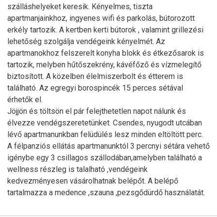
szálláshelyeket keresik. Kényelmes, tiszta
apartmanjainkhoz, ingyenes wifi és parkolás, bútorozott
erkély tartozik. A kertben kerti bútorok , valamint grillezési
lehetőség szolgálja vendégeink kényelmét. Az
apartmanokhoz felszerelt konyha blokk és étkezősarok is
tartozik, melyben hűtőszekrény, kávéfőző és vízmelegítő
biztosított. A közelben élelmiszerbolt és étterem is
található. Az egregyi borospincék 15 perces sétával
érhetők el.
Jöjjön és töltsön el pár felejthetetlen napot nálunk és
élvezze vendégszeretetünket. Csendes, nyugodt utcában
lévő apartmanunkban felüdülés lesz minden eltöltött perc.
A félpanziós ellátás apartmanunktól 3 percnyi sétára vehető
igénybe egy 3 csillagos szállodában,amelyben található a
wellness részleg is talalható ,vendégeink
kedvezményesen vásárolhatnak belépőt. A belépő
tartalmazza a medence ,szauna ,pezsgődürdő használatát.