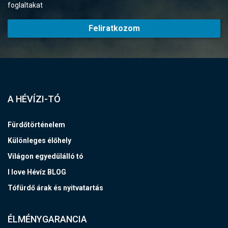
foglaltakat
Feliratkozom
A HÉVÍZI-TÓ
Fürdőtörténelem
Különleges élőhely
Világon egyedülálló tó
I love Hévíz BLOG
Tófürdő árak és nyitvatartás
ÉLMÉNYGARANCIA