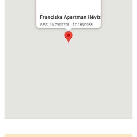
...
Franciska Apartman Hévíz
GPS: 46.7909793 ; 17.1830988