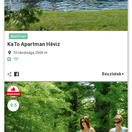
Apartman
KaTo Apartman Héviz
Tó távolsága 2000 m
Részletek
9.5