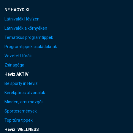
NE HAGYD KI!
Látnivalók Hévízen
Látnivalók a környéken
Tematikus programtippek
Programtippek családoknak
Vezetett túrák
Zsinagóga
Hévíz AKTÍV
Be sporty in Hévíz
Kerékpáros útvonalak
Minden, ami mozgás
Sportesemények
Top túra tippek
Hévízi WELLNESS