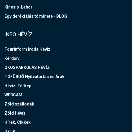
Kinesio-Labor
Egy derékfájás története - BLOG
INFO HÉVÍZ
Tourinform Iroda Hévíz
Kérdőív
OKOSPARKOLÁS HÉVÍZ
TÓFÜRDŐ Nyitvatartás és Árak
Hévízi Térkép
WEBCAM
Zöld szállodák
Zöld Hévíz
Hírek, Cikkek
GY.I.K.