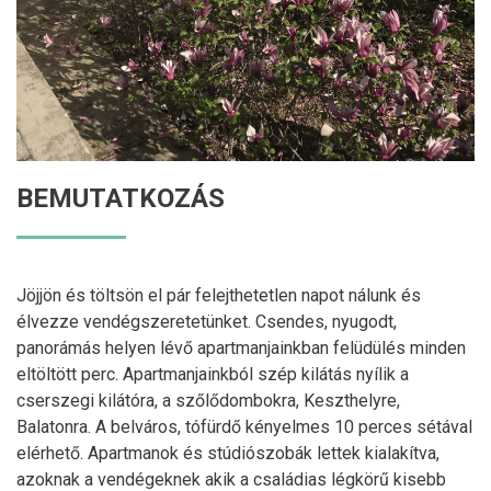
BEMUTATKOZÁS
Jöjjön és töltsön el pár felejthetetlen napot nálunk és
élvezze vendégszeretetünket. Csendes, nyugodt,
panorámás helyen lévő apartmanjainkban felüdülés minden
eltöltött perc. Apartmanjainkból szép kilátás nyílik a
cserszegi kilátóra, a szőlődombokra, Keszthelyre,
Balatonra. A belváros, tófürdő kényelmes 10 perces sétával
elérhető. Apartmanok és stúdiószobák lettek kialakítva,
azoknak a vendégeknek akik a családias légkörű kisebb