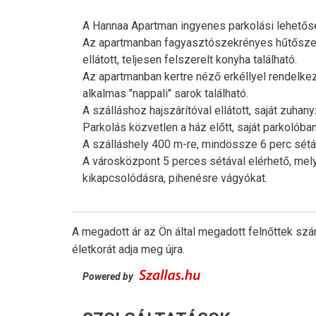
A Hannaa Apartman ingyenes parkolási lehetőség
Az apartmanban fagyasztószekrényes hűtőszekré
ellátott, teljesen felszerelt konyha található.
Az apartmanban kertre néző erkéllyel rendelke
alkalmas "nappali" sarok található.
A szálláshoz hajszárítóval ellátott, saját zuha
Parkolás közvetlen a ház előtt, saját parkolóban
A szálláshely 400 m-re, mindössze 6 perc sétár
A városközpont 5 perces sétával elérhető, melyb
kikapcsolódásra, pihenésre vágyókat.
A megadott ár az Ön által megadott felnőttek szá
életkorát adja meg újra.
Powered by