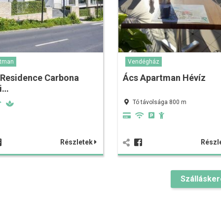
rtman
Vendégház
 Residence Carbona
Ács Apartman Hévíz
i…
Tó távolsága 800 m
Részletek
Részl
Szálláske