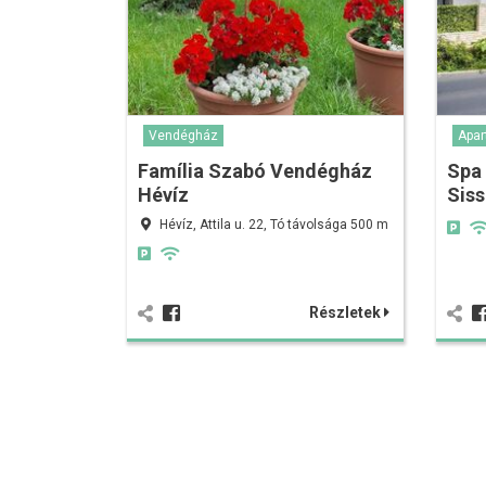
Vendégház
Apa
Família Szabó Vendégház
Spa
Hévíz
Siss
Hévíz, Attila u. 22, Tó távolsága 500 m
Részletek