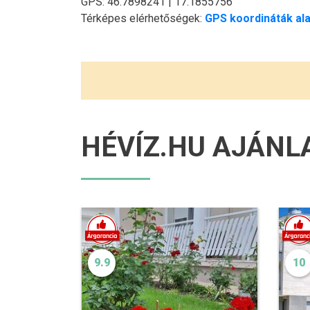
GPS: 46.7898241 | 17.1855756
Térképes elérhetőségek:
GPS koordináták ala
HÉVÍZ.HU AJÁNL
9.9
10