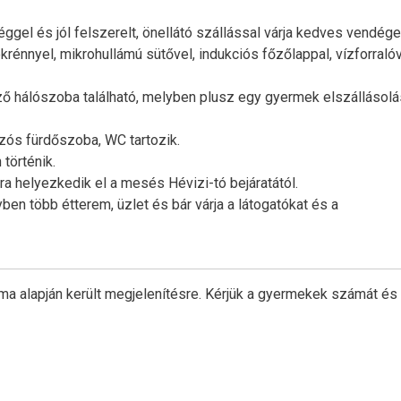
gel és jól felszerelt, önellátó szállással várja kedves vendégei
nnyel, mikrohullámú sütővel, indukciós főzőlappal, vízforralóv
ző hálószoba található, melyben plusz egy gyermek elszállásolá
nyzós fürdőszoba, WC tartozik.
 történik.
a helyezkedik el a mesés Hévizi-tó bejáratától.
en több étterem, üzlet és bár várja a látogatókat és a
ma alapján került megjelenítésre. Kérjük a gyermekek számát és