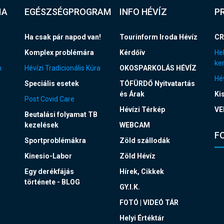
IA
EGÉSZSÉGPROGRAM
INFO HÉVÍZ
P
Ha csak pár napod van!
Tourinform Iroda Hévíz
CR
Komplex problémára
Kérdőív
Hel
ke
n
Hévízi Tradicionális Kúra
OKOSPARKOLÁS HÉVÍZ
Hév
Speciális esetek
TÓFÜRDŐ Nyitvatartás
és Árak
Ki
Post Covid Care
Hévízi Térkép
VE
Beutalási folyamat TB
kezelések
WEBCAM
F
Sportproblémákra
Zöld szállodák
Kinesio-Labor
Zöld Hévíz
Egy derékfájás
Hírek, Cikkek
története - BLOG
GY.I.K.
FOTÓ | VIDEÓ TÁR
Helyi Értéktár