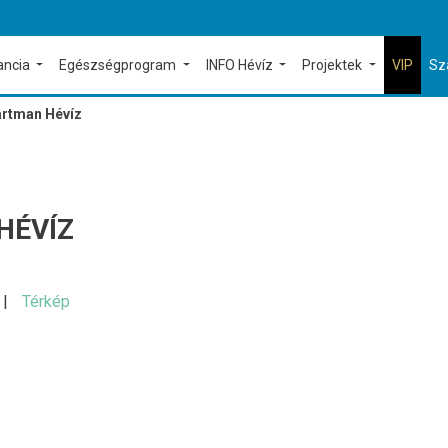
ancia
Egészségprogram
INFO Hévíz
Projektek
VIP
Sz
rtman Hévíz
HÉVÍZ
Térkép