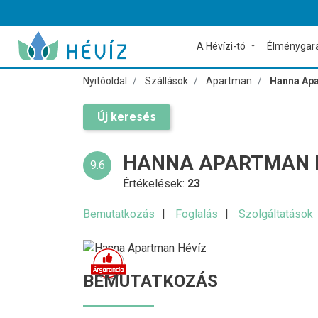
A Hévízi-tó
Élménygar
Nyitóoldal
Szállások
Apartman
Hanna Apa
Új keresés
HANNA APARTMAN 
9.6
Értékelések:
23
Bemutatkozás
Foglalás
Szolgáltatások
BEMUTATKOZÁS