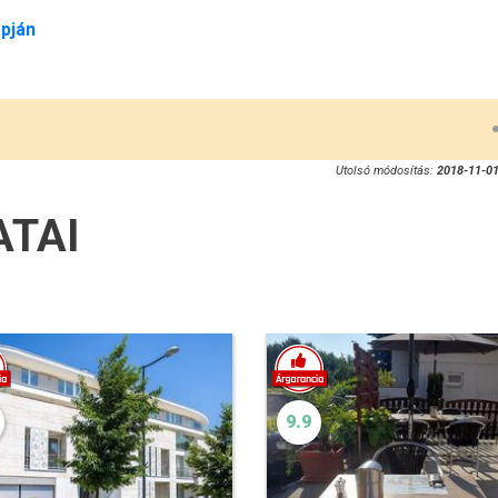
pján
Utolsó módosítás:
2018-11-01
ATAI
9.9