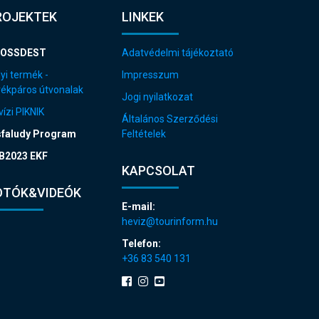
ROJEKTEK
LINKEK
OSSDEST
Adatvédelmi tájékoztató
yi termék -
Impresszum
rékpáros útvonalak
Jogi nyilatkozat
ízi PIKNIK
Általános Szerződési
sfaludy Program
Feltételek
B2023 EKF
KAPCSOLAT
OTÓK&VIDEÓK
E-mail:
heviz@tourinform.hu
Telefon:
+36 83 540 131