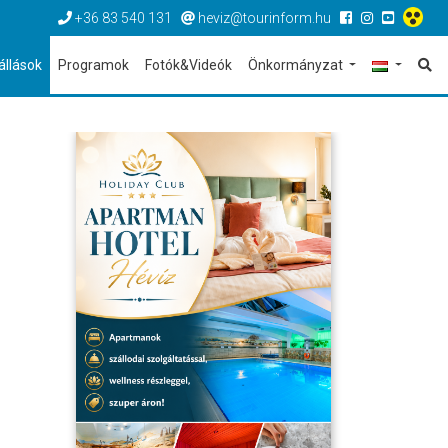
+36 83 540 131
heviz@tourinform.hu
állások
Programok
Fotók&Videók
Önkormányzat