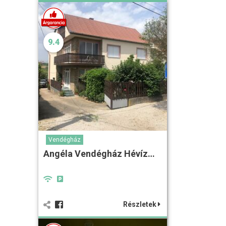
9.4
Vendégház
Angéla Vendégház Hévíz…
Részletek