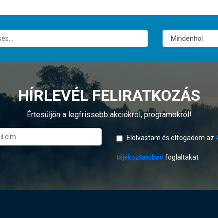
HÍRLEVÉL FELIRATKOZÁS
Értesüljön a legfrissebb akciókról, programokról!
Elolvastam és elfogadom az
tájékoztatóban
foglaltakat