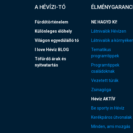
A HÉVÍZI-TÓ
ÉLMÉNYGARANC
Fürdőtörténelem
NE HAGYD KI!
Különleges élőhely
Látnivalók Hévízen
Világon egyedülálló tó
Látnivalók a környéke
I love Hévíz BLOG
Tematikus
programtippek
Tófürdő árak és
nyitvatartás
Programtippek
családoknak
Vezetett túrák
Zsinagóga
Hévíz AKTÍV
Be sporty in Hévíz
Kerékpáros útvonalak
Minden, ami mozgás