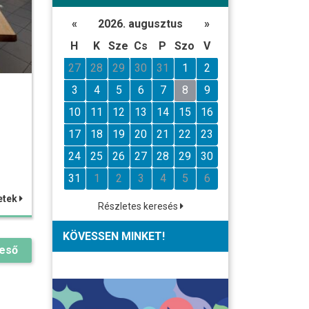
«
2026. augusztus
»
H
K
Sze
Cs
P
Szo
V
27
28
29
30
31
1
2
3
4
5
6
7
8
9
10
11
12
13
14
15
16
17
18
19
20
21
22
23
24
25
26
27
28
29
30
31
1
2
3
4
5
6
etek
Részletes keresés
KÖVESSEN MINKET!
reső