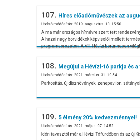
107.
Híres előadóművészek az augus
Utolsó módósítás: 2019. augusztus. 13. 15:50
A ma már országos hírnévre szert tett rendezvénys
A hazai nagy borvidékek képviselői mellett term
programsorozaton. A VIII. Hévízi borünnepen világ
108.
Megújul a Hévízi-tó parkja és a
Utolsó módósítás: 2021. március. 31. 10:54
Parkosítás, új dísznövények, zenepavilon, sétányok
109.
5 élmény 20% kedvezménnyel!
Utolsó módósítás: 2021. május. 07. 14:52
Idén tavasztól már a Hévízi Tófürdőben és az új