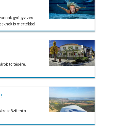
n vannak gyógyvizes
beknek is mértékkel
árok töltésére.
!
kra időzíteni a
.