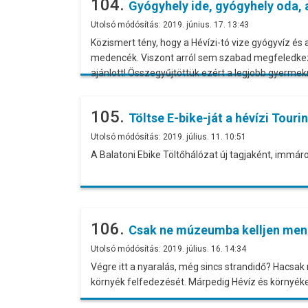
104.
Gyógyhely ide, gyógyhely oda,
Utolsó módósítás: 2019. június. 17. 13:43
Közismert tény, hogy a Hévízi-tó vize gyógyvíz és
medencék. Viszont arról sem szabad megfeledkezn
ajánlott! Összegyűjtöttük ezért a legjobb gyerm
105.
Töltse E-bike-ját a hévízi Tour
Utolsó módósítás: 2019. július. 11. 10:51
A Balatoni Ebike Töltőhálózat új tagjaként, immáro
106.
Csak ne múzeumba kelljen menni
Utolsó módósítás: 2019. július. 16. 14:34
Végre itt a nyaralás, még sincs strandidő? Hacsak 
környék felfedezését. Márpedig Hévíz és környéke