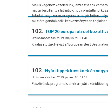
Május végéhez közeledünk, jelzi ezt a sok várható 
naptárba pillantva láthatjuk, hogy óhatatlanul kús
feladat megszervezni nyárra a melyik héten, milyen
aki előre gondolkodik, kedvezményesen foglalhat.
102.
TOP 20 európai úti cél között 
Utolsó módósítás: 2019. május. 28. 11:41
Kiválasztották Hévízt a "European Best Destination
103.
Nyári tippek kicsiknek és nagy
Utolsó módósítás: 2019. június. 05. 09:03
Fesztiválok, programok, amik a nyári szünidőben 