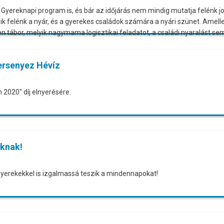
Gyereknapi program is, és bár az időjárás nem mindig mutatja felénk jo
zik felénk a nyár, és a gyerekes családok számára a nyári szünet. Amell
 tábor, melyik nagymama logisztikai feladatot, a családi nyaralást sem 
versenyez Hévíz
 2020" díj elnyerésére.
oknak!
gyerekekkel is izgalmassá teszik a mindennapokat!