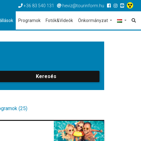
+36 83 540 131
heviz@tourinform.hu
állások
Programok
Fotók&Videók
Önkormányzat
Keresés
ogramok (25)