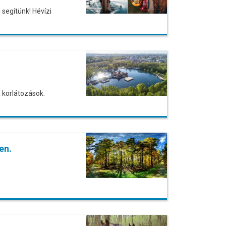
 segítünk! Hévízi
 korlátozások.
en.