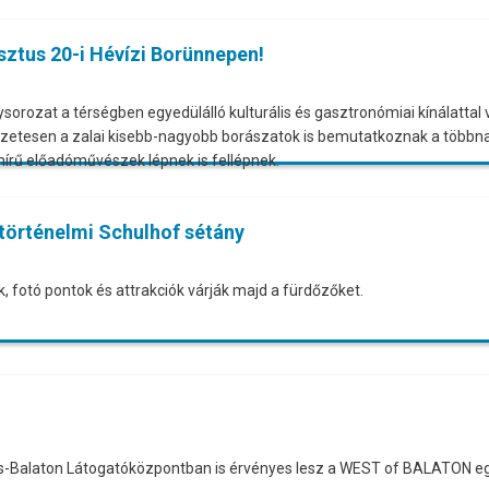
ztus 20-i Hévízi Borünnepen!
orozat a térségben egyedülálló kulturális és gasztronómiai kínálattal v
észetesen a zalai kisebb-nagyobb borászatok is bemutatkoznak a többn
hírű előadóművészek lépnek is fellépnek.
 történelmi Schulhof sétány
, fotó pontok és attrakciók várják majd a fürdőzőket.
 Kis-Balaton Látogatóközpontban is érvényes lesz a WEST of BALATON e