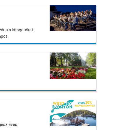
árja a látogatókat.
apos
gész éves