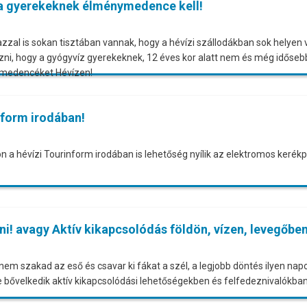
 a gyerekeknek élménymedence kell!
 azzal is sokan tisztában vannak, hogy a hévízi szállodákban sok helye
i, hogy a gyógyvíz gyerekeknek, 12 éves kor alatt nem és még időseb
ekmedencéket Hévízen!
inform irodában!
n a hévízi Tourinform irodában is lehetőség nyílik az elektromos kerékp
! avagy Aktív kikapcsolódás földön, vízen, levegőben
nem szakad az eső és csavar ki fákat a szél, a legjobb döntés ilyen napo
 bővelkedik aktív kikapcsolódási lehetőségekben és felfedeznivalókban