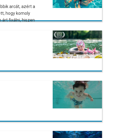
bbik arcát, azért a
ett, hogy komoly
árt fixálni, hiszen