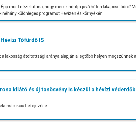
Épp most nézel utána, hogy merre indulj a jövő héten kikapcsolódni? Mi
k néhány különleges programot Hévízen és környékén!
 Hévízi Tófürdő IS
 a lakosság átoltottsági aránya alapján a legtöbb helyen megszűnnek a
na kilátó és új tanösvény is készül a hévízi véderdőb
rekonstrukció befejezése.