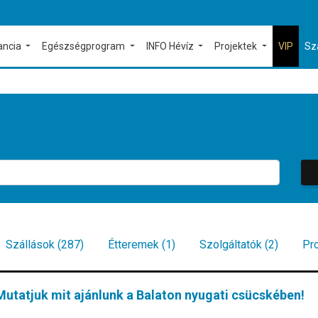
ancia
Egészségprogram
INFO Hévíz
Projektek
VIP
Sz
Szállások (287)
Étteremek (1)
Szolgáltatók (2)
Pr
Mutatjuk mit ajánlunk a Balaton nyugati csücskében!