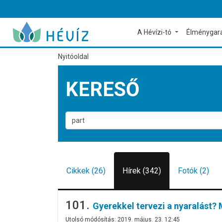
A Hévízi-tó
Élménygar
Nyitóoldal
KERESŐ
Cikkek (26)
Hírek (342)
Fotók (2)
101.
Gyerekkel tervezi a nyaralást? 
Utolsó módósítás: 2019. május. 23. 12:45