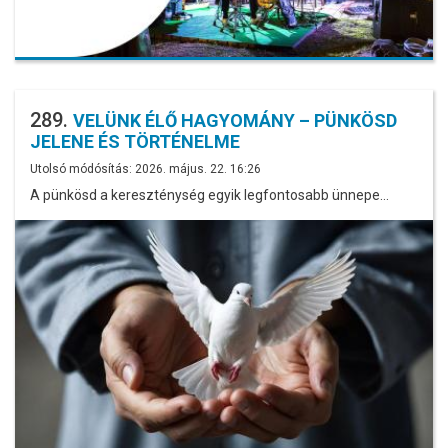
289.
VELÜNK ÉLŐ HAGYOMÁNY – PÜNKÖSD
JELENE ÉS TÖRTÉNELME
Utolsó módósítás: 2026. május. 22. 16:26
A pünkösd a kereszténység egyik legfontosabb ünnepe…