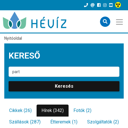
Nyitóoldal
KERESŐ
Keresés
Cikkek (26)
Hírek (342)
Fotók (2)
Szállások (287)
Étteremek (1)
Szolgáltatók (2)