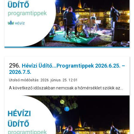
296.
Hévízi Üdítő...Programtippek 2026.6.25. –
2026.7.5.
Utolsó módósítás: 2026. június. 25. 12:01
A következő időszakban nemcsak a hőmérséklet szökik az…