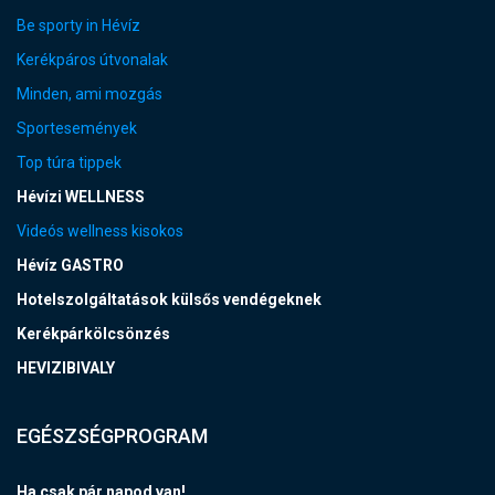
Be sporty in Hévíz
Kerékpáros útvonalak
Minden, ami mozgás
Sportesemények
Top túra tippek
Hévízi WELLNESS
Videós wellness kisokos
Hévíz GASTRO
Hotelszolgáltatások külsős vendégeknek
Kerékpárkölcsönzés
HEVIZIBIVALY
EGÉSZSÉGPROGRAM
Ha csak pár napod van!