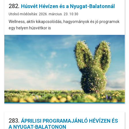
282.
Húsvét Hévízen és a Nyugat-Balatonnál
Utolsó módósítás: 2026. március. 23. 10:30
Wellness, aktív kikapcsolódás, hagyományok és jó programok
egy helyen húsvétkor is
283.
ÁPRILISI PROGRAMAJÁNLÓ HÉVÍZEN ÉS
A NYUGAT-BALATONON