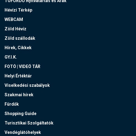
TÓFÜRDŐ Nyitvatartás és Árak
Hévízi Térkép
WEBCAM
Zöld Hévíz
Zöld szállodák
Hírek, Cikkek
GY.I.K.
FOTÓ | VIDEÓ TÁR
Helyi Értéktár
Viselkedési szabályok
Szakmai hírek
Fürdők
Shopping Guide
Turisztikai Szolgáltatók
Vendéglátóhelyek