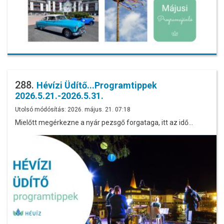
288.
Hévízi Üdítő...Programtippek
2026.5.21.-2026.5.31.
Utolsó módósítás: 2026. május. 21. 07:18
Mielőtt megérkezne a nyár pezsgő forgataga, itt az idő…