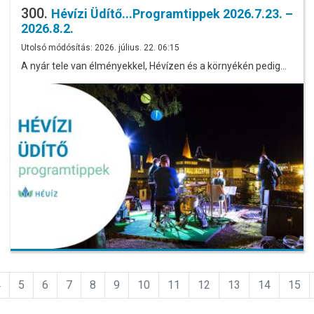
300.
Hévízi Üdítő...Programtippek 2026.7.23. –
2026.8.2.
Utolsó módósítás: 2026. július. 22. 06:15
A nyár tele van élményekkel, Hévízen és a környékén pedig…
4
5
6
7
8
9
10
11
12
13
14
15