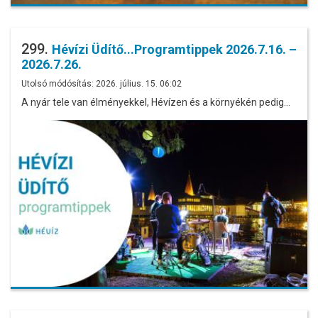
299.
Hévízi Üdítő...Programtippek 2026.7.16. –
2026.7.26.
Utolsó módósítás: 2026. július. 15. 06:02
A nyár tele van élményekkel, Hévízen és a környékén pedig…