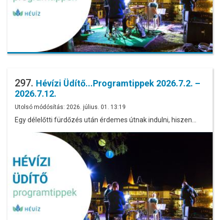
297.
Hévízi Üdítő...Programtippek 2026.7.2. –
2026.7.12.
Utolsó módósítás: 2026. július. 01. 13:19
Egy délelőtti fürdőzés után érdemes útnak indulni, hiszen…