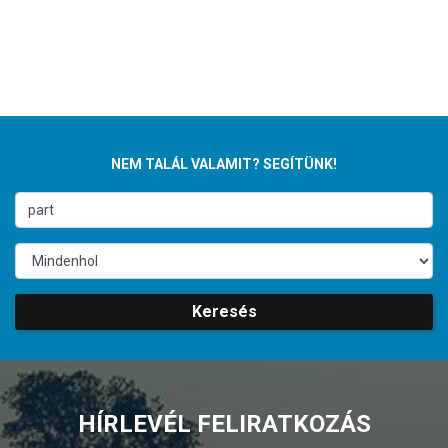
NEM TALÁL VALAMIT? SEGÍTÜNK!
Keresés
HÍRLEVÉL FELIRATKOZÁS