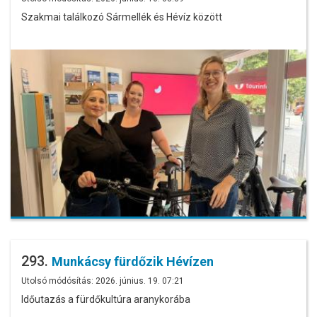
Szakmai találkozó Sármellék és Hévíz között
293.
Munkácsy fürdőzik Hévízen
Utolsó módósítás: 2026. június. 19. 07:21
Időutazás a fürdőkultúra aranykorába