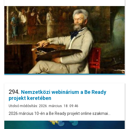
294.
Nemzetközi webinárium a Be Ready
projekt keretében
Utolsó módósítás: 2026. március. 18. 09:46
2026 március 10-én a Be Ready projekt online szakmai…