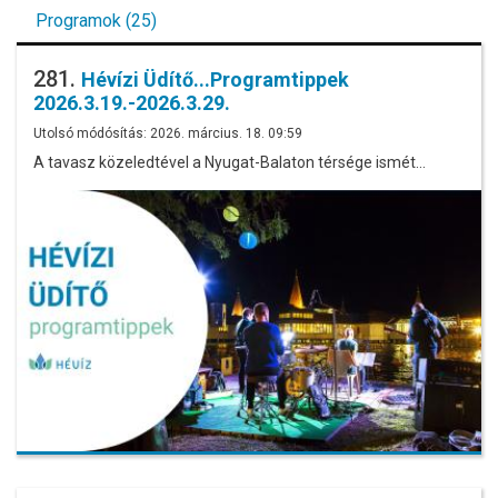
Programok (25)
281.
Hévízi Üdítő...Programtippek
2026.3.19.-2026.3.29.
Utolsó módósítás: 2026. március. 18. 09:59
A tavasz közeledtével a Nyugat-Balaton térsége ismét…