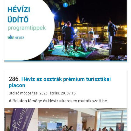
286.
Hévíz az osztrák prémium turisztikai
piacon
Utolsó módósítás: 2026. április. 20. 07:15
A Balaton térsége és Hévíz sikeresen mutatkozott be…