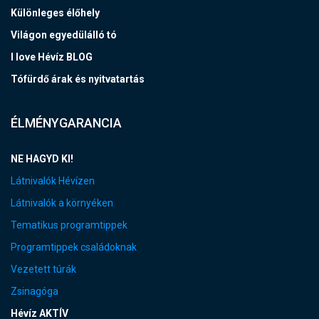
Különleges élőhely
Világon egyedülálló tó
I love Hévíz BLOG
Tófürdő árak és nyitvatartás
ÉLMÉNYGARANCIA
NE HAGYD KI!
Látnivalók Hévízen
Látnivalók a környéken
Tematikus programtippek
Programtippek családoknak
Vezetett túrák
Zsinagóga
Hévíz AKTÍV