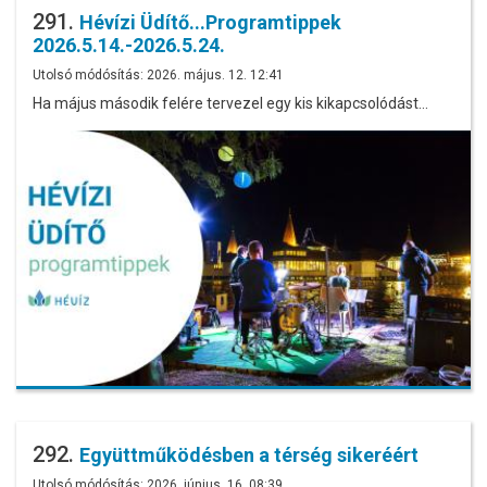
291.
Hévízi Üdítő...Programtippek
2026.5.14.-2026.5.24.
Utolsó módósítás: 2026. május. 12. 12:41
Ha május második felére tervezel egy kis kikapcsolódást…
292.
Együttműködésben a térség sikeréért
Utolsó módósítás: 2026. június. 16. 08:39