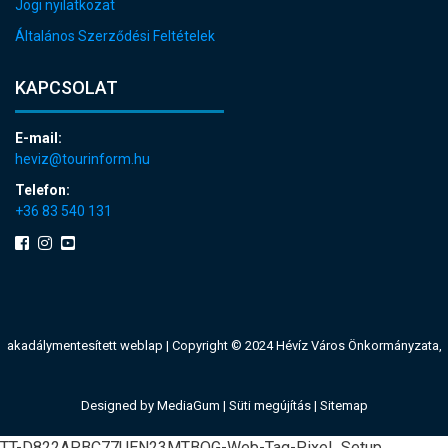
Jogi nyilatkozat
Általános Szerződési Feltételek
KAPCSOLAT
E-mail:
heviz@tourinform.hu
Telefon:
+36 83 540 131
akadálymentesített weblap
| Copyright © 2024 Hévíz Város Önkormányzata,
Designed by
MediaGum
|
Süti megújítás
|
Sitemap
TT-D822APBC77UEN23MTBQG-Web-Tag-Pixel_Setup