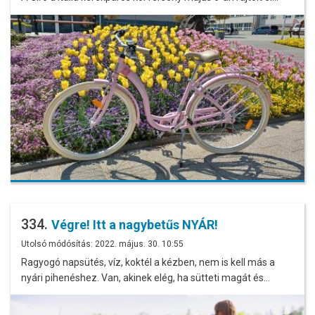
334.
Végre! Itt a nagybetűs NYÁR!
Utolsó módósítás: 2022. május. 30. 10:55
Ragyogó napsütés, víz, koktél a kézben, nem is kell más a
nyári pihenéshez. Van, akinek elég, ha sütteti magát és…