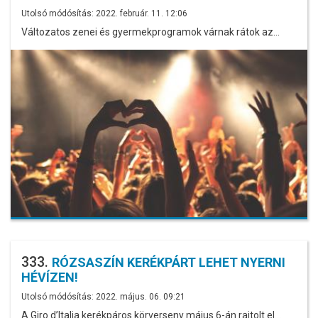
Utolsó módósítás: 2022. február. 11. 12:06
Változatos zenei és gyermekprogramok várnak rátok az…
333.
RÓZSASZÍN KERÉKPÁRT LEHET NYERNI
HÉVÍZEN!
Utolsó módósítás: 2022. május. 06. 09:21
A Giro d’Italia kerékpáros körverseny május 6-án rajtolt el…