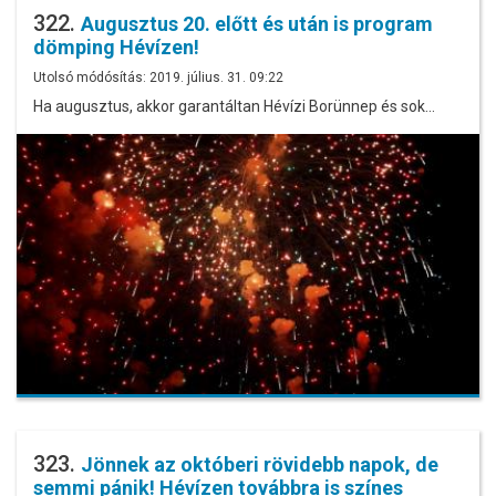
322.
Augusztus 20. előtt és után is program
dömping Hévízen!
Utolsó módósítás: 2019. július. 31. 09:22
Ha augusztus, akkor garantáltan Hévízi Borünnep és sok…
323.
Jönnek az októberi rövidebb napok, de
semmi pánik! Hévízen továbbra is színes