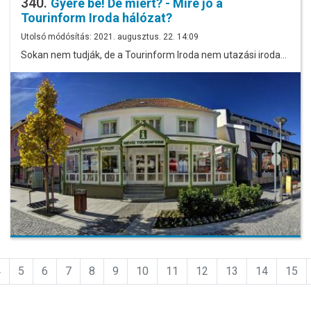
340.
Gyere be! De miért? - Mire jó a
Tourinform Iroda hálózat?
Utolsó módósítás: 2021. augusztus. 22. 14:09
Sokan nem tudják, de a Tourinform Iroda nem utazási iroda…
4
5
6
7
8
9
10
11
12
13
14
15