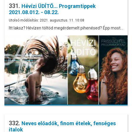
331.
Hévízi ÜDÍTŐ... Programtippek
2021.08.012. - 08.22.
Utolsó módósítás: 2021. augusztus. 11. 10:08
Itt laksz? Hévízen töltöd megérdemelt pihenésed? Épp most…
332.
Neves előadók, finom ételek, fenséges
italok