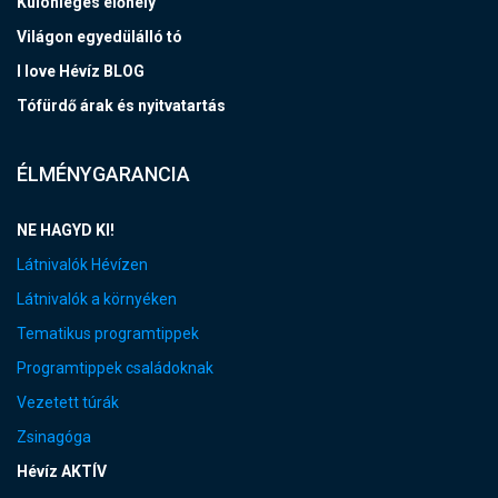
Különleges élőhely
Világon egyedülálló tó
I love Hévíz BLOG
Tófürdő árak és nyitvatartás
ÉLMÉNYGARANCIA
NE HAGYD KI!
Látnivalók Hévízen
Látnivalók a környéken
Tematikus programtippek
Programtippek családoknak
Vezetett túrák
Zsinagóga
Hévíz AKTÍV