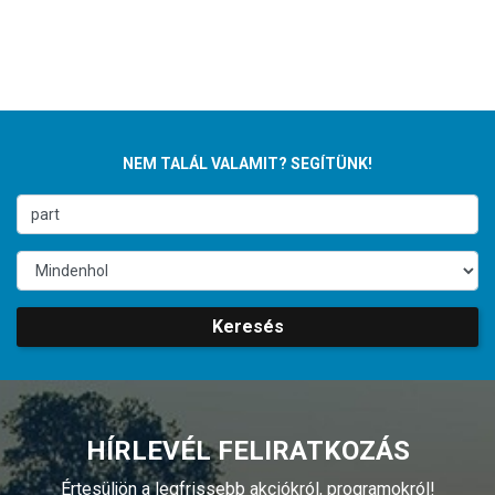
NEM TALÁL VALAMIT? SEGÍTÜNK!
Keresés
HÍRLEVÉL FELIRATKOZÁS
Értesüljön a legfrissebb akciókról, programokról!