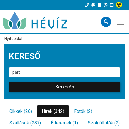
Nyitóoldal
KERESŐ
Keresés
Cikkek (26)
Hírek (342)
Fotók (2)
Szállások (287)
Étteremek (1)
Szolgáltatók (2)