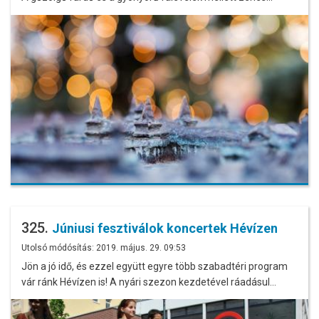
325.
Júniusi fesztiválok koncertek Hévízen
Utolsó módósítás: 2019. május. 29. 09:53
Jön a jó idő, és ezzel együtt egyre több szabadtéri program
vár ránk Hévízen is! A nyári szezon kezdetével ráadásul…