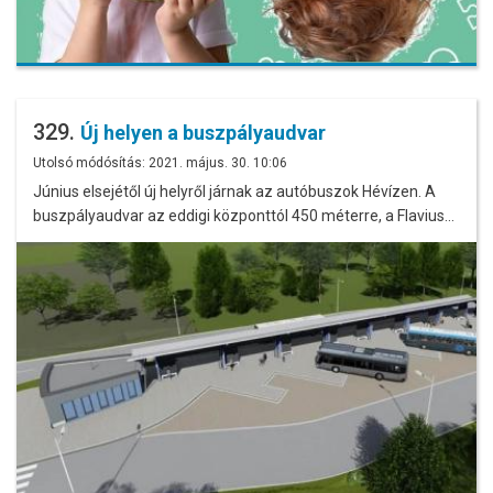
329.
Új helyen a buszpályaudvar
Utolsó módósítás: 2021. május. 30. 10:06
Június elsejétől új helyről járnak az autóbuszok Hévízen. A
buszpályaudvar az eddigi központtól 450 méterre, a Flavius…