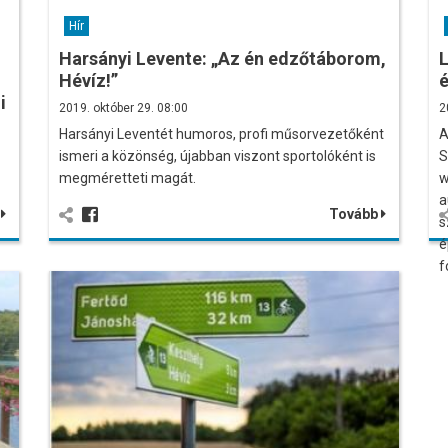
Hír
Harsányi Levente: „Az én edzőtáborom,
Hévíz!”
é
i
2019. október 29. 08:00
2
Harsányi Leventét humoros, profi műsorvezetőként
A
ismeri a közönség, újabban viszont sportolóként is
S
megméretteti magát.
w
a
b
Tovább
s
é
f