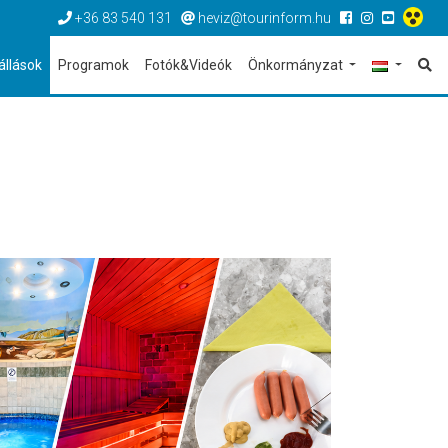
+36 83 540 131
heviz@tourinform.hu
állások
Programok
Fotók&Videók
Önkormányzat