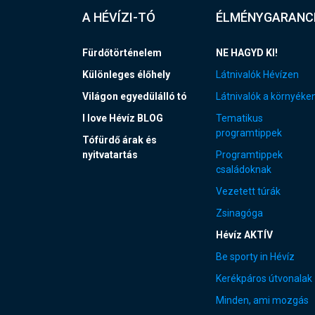
A HÉVÍZI-TÓ
ÉLMÉNYGARANC
Fürdőtörténelem
NE HAGYD KI!
Különleges élőhely
Látnivalók Hévízen
Világon egyedülálló tó
Látnivalók a környéke
I love Hévíz BLOG
Tematikus
programtippek
Tófürdő árak és
nyitvatartás
Programtippek
családoknak
Vezetett túrák
Zsinagóga
Hévíz AKTÍV
Be sporty in Hévíz
Kerékpáros útvonalak
Minden, ami mozgás