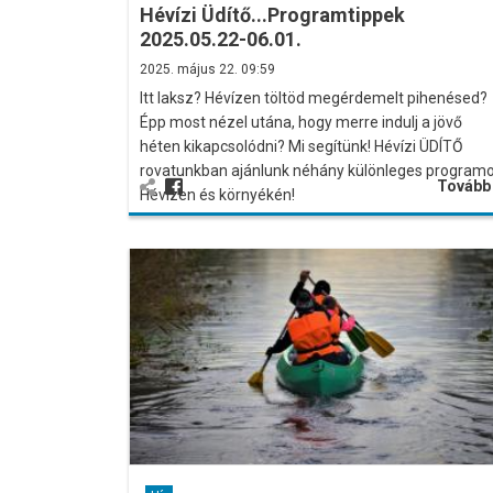
Hévízi Üdítő...Programtippek
2025.05.22-06.01.
2025. május 22. 09:59
Itt laksz? Hévízen töltöd megérdemelt pihenésed?
Épp most nézel utána, hogy merre indulj a jövő
héten kikapcsolódni? Mi segítünk! Hévízi ÜDÍTŐ
rovatunkban ajánlunk néhány különleges program
Továb
Hévízen és környékén!