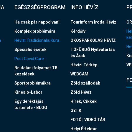
IA
EGÉSZSÉGPROGRAM
INFO HÉVÍZ
P
Ha csak pár napod van!
Tourinform Iroda Hévíz
CR
Komplex problémára
Kérdőív
Hel
ke
n
Hévízi Tradicionális Kúra
OKOSPARKOLÁS HÉVÍZ
Hév
Speciális esetek
TÓFÜRDŐ Nyitvatartás
és Árak
Ki
Post Covid Care
Hévízi Térkép
VE
Beutalási folyamat TB
kezelések
WEBCAM
F
Sportproblémákra
Zöld szállodák
Kinesio-Labor
Zöld Hévíz
Egy derékfájás
Hírek, Cikkek
története - BLOG
GY.I.K.
FOTÓ | VIDEÓ TÁR
Helyi Értéktár