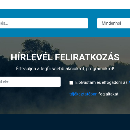
HÍRLEVÉL FELIRATKOZÁS
Értesüljön a legfrissebb akciókról, programokról!
Elolvastam és elfogadom az
tájékoztatóban
foglaltakat