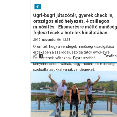
Hír
Ugri-bugri játszótér, gyerek check in,
országos első helyezés, 4 csillagos
minősítés - Elismerésre méltó minőség
fejlesztések a hotelek kínálatában
2019. november 06. 12:38
Örömteli, hogy a vendégek minőségi kiszolgálása
érdekében a szállodák, szolgáltatók évről-évre
Továb
fejlesztenek, változnak. Egyre szebbé,
kényelmesebbé válnak, hogy modern és minőségi
szolgáltatásokkal várják vendégeiket.