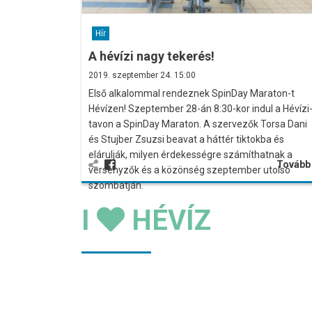
Hír
A hévízi nagy tekerés!
2019. szeptember 24. 15:00
Első alkalommal rendeznek SpinDay Maraton-t
Hévízen! Szeptember 28-án 8:30-kor indul a Hévízi
tavon a SpinDay Maraton. A szervezők Torsa Dani
és Stujber Zsuzsi beavat a háttér tiktokba és
elárulják, milyen érdekességre számíthatnak a
Továb
versenyzők és a közönség szeptember utolsó
szombatján.
I
HÉVÍZ