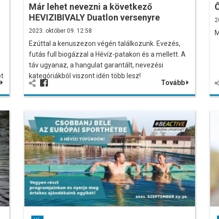
Már lehet nevezni a következő
Ő
HEVIZIBIVALY Duatlon versenyre
2
2023. október 09. 12:58
M
Ezúttal a kenuszezon végén találkozunk. Evezés,
futás full biogázzal a Hévíz-patakon és a mellett. A
táv ugyanaz, a hangulat garantált, nevezési
ot
kategóriákból viszont idén több lesz!
b
Tovább