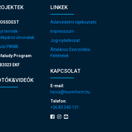
ROJEKTEK
LINKEK
OSSDEST
Adatvédelmi tájékoztató
yi termék -
Impresszum
rékpáros útvonalak
Jogi nyilatkozat
ízi PIKNIK
Általános Szerződési
sfaludy Program
Feltételek
B2023 EKF
KAPCSOLAT
OTÓK&VIDEÓK
E-mail:
heviz@tourinform.hu
Telefon:
+36 83 540 131