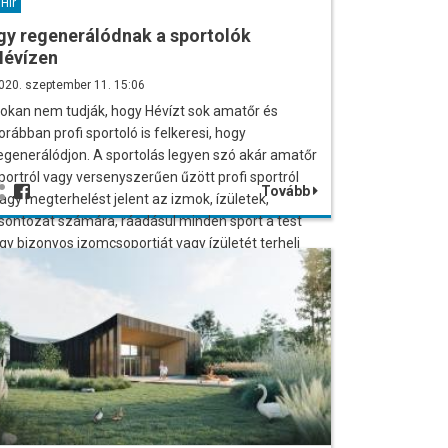
Hír
gy regenerálódnak a sportolók
Hévízen
020. szeptember 11. 15:06
okan nem tudják, hogy Hévízt sok amatőr és
orábban profi sportoló is felkeresi, hogy
egenerálódjon. A sportolás legyen szó akár amatőr
portról vagy versenyszerűen űzött profi sportról
Tovább
agy megterhelést jelent az izmok, ízületek,
sontozat számára, ráadásul minden sport a test
gy bizonyos izomcsoportját vagy ízületét terheli
eg jelentősen, ami miatt ezek az izmok és
zületek fokozott terhelésnek és ezzel együtt sokkal
agyobb sérülésveszélynek vannak kitéve.