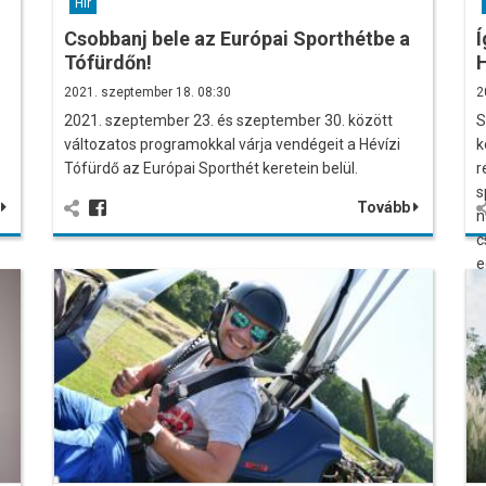
Hír
Csobbanj bele az Európai Sporthétbe a
Í
Tófürdőn!
2021. szeptember 18. 08:30
2
2021. szeptember 23. és szeptember 30. között
S
változatos programokkal várja vendégeit a Hévízi
k
Tófürdő az Európai Sporthét keretein belül.
r
s
b
Tovább
n
c
e
m
í
n