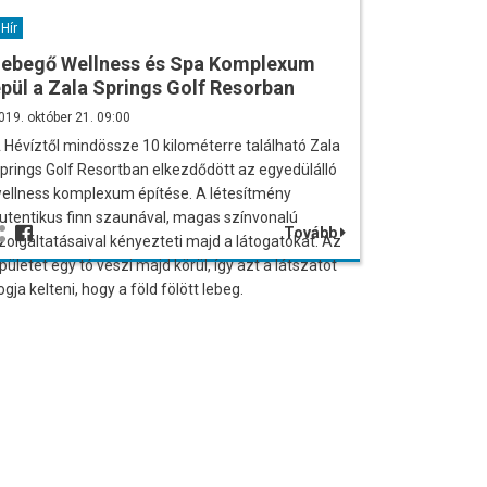
Hír
Lebegő Wellness és Spa Komplexum
pül a Zala Springs Golf Resorban
019. október 21. 09:00
 Hévíztől mindössze 10 kilométerre található Zala
prings Golf Resortban elkezdődött az egyedülálló
ellness komplexum építése. A létesítmény
utentikus finn szaunával, magas színvonalú
Tovább
zolgáltatásaival kényezteti majd a látogatókat. Az
pületet egy tó veszi majd körül, így azt a látszatot
ogja kelteni, hogy a föld fölött lebeg.