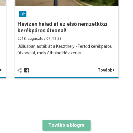
Hír
Hévízen halad át az első nemzetközi
kerékpáros útvonal!
2018. augusztus 07. 11:23
-
Júliusban adták át a Keszthely - Fertőd kerékpáros
útvonalat, mely áthalad Hévízen is.
b
Tovább
Tovább a blogra