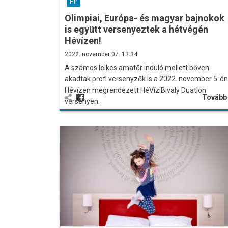
Hír
Olimpiai, Európa- és magyar bajnokok
is együtt versenyeztek a hétvégén
Hévízen!
2022. november 07. 13:34
A számos lelkes amatőr induló mellett bőven
akadtak profi versenyzők is a 2022. november 5-én
Hévízen megrendezett HéVíziBivaly Duatlon
Továb
versenyen.