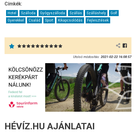
Címkék:
Hotel
Szálloda
Gyógyszálloda
Szállás
Szálláshely
Golf
Gyerekkel
Család
Sport
Kikapcsolódás
Fejlesztések
Utolsó módosítás:
2021-02-22 16:08:57
HÉVÍZ.HU AJÁNLATAI