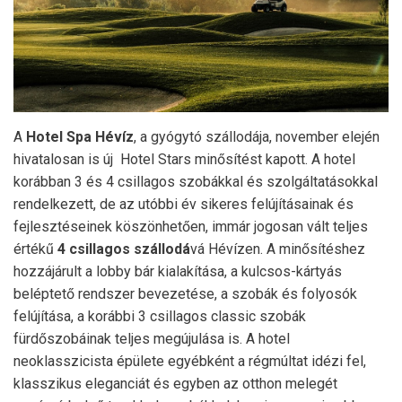
A
Hotel Spa Hévíz
, a gyógytó szállodája, november elején
hivatalosan is új Hotel Stars minősítést kapott. A hotel
korábban 3 és 4 csillagos szobákkal és szolgáltatásokkal
rendelkezett, de az utóbbi év sikeres felújításainak és
fejlesztéseinek köszönhetően, immár jogosan vált teljes
értékű
4 csillagos szállodá
vá Hévízen. A minősítéshez
hozzájárult a lobby bár kialakítása, a kulcsos-kártyás
beléptető rendszer bevezetése, a szobák és folyosók
felújítása, a korábbi 3 csillagos classic szobák
fürdőszobáinak teljes megújulása is. A hotel
neoklasszicista épülete egyébként a régmúltat idézi fel,
klasszikus eleganciát és egyben az otthon melegét