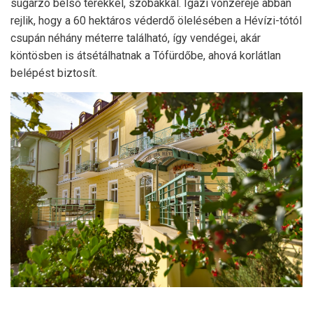
sugárzó belső terekkel, szobákkal. Igazi vonzereje abban
rejlik, hogy a 60 hektáros véderdő ölelésében a Hévízi-tótól
csupán néhány méterre található, így vendégei, akár
köntösben is átsétálhatnak a Tófürdőbe, ahová korlátlan
belépést biztosít.