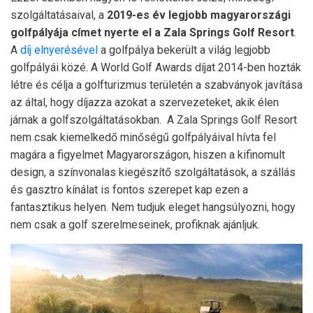
szolgáltatásaival, a
2019-es év legjobb magyarországi
golfpályája címet nyerte el
a Zala Springs Golf Resort
.
A
díj elnyerésével
a golfpálya bekerült a világ legjobb
golfpályái közé. A World Golf Awards díjat 2014-ben hozták
létre és célja a golfturizmus területén a szabványok javítása
az által, hogy díjazza azokat a szervezeteket, akik élen
járnak a golfszolgáltatásokban. A Zala Springs Golf Resort
nem csak kiemelkedő minőségű golfpályáival hívta fel
magára a figyelmet Magyarországon, hiszen a kifinomult
design, a színvonalas kiegészítő szolgáltatások, a szállás
és gasztro kínálat is fontos szerepet kap ezen a
fantasztikus helyen. Nem tudjuk eleget hangsúlyozni, hogy
nem csak a golf szerelmeseinek, profiknak ajánljuk.