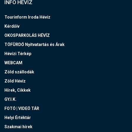
INFO HÉVÍZ
Tourinform Iroda Hévíz
Kérdőív
OKOSPARKOLÁS HÉVÍZ
TÓFÜRDŐ Nyitvatartás és Árak
Hévízi Térkép
WEBCAM
Zöld szállodák
Zöld Hévíz
Hírek, Cikkek
GY.I.K.
FOTÓ | VIDEÓ TÁR
Helyi Értéktár
Szakmai hírek