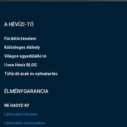
A HÉVÍZI-TÓ
Fürdőtörténelem
Különleges élőhely
Világon egyedülálló tó
I love Hévíz BLOG
Tófürdő árak és nyitvatartás
ÉLMÉNYGARANCIA
NE HAGYD KI!
Látnivalók Hévízen
Látnivalók a környéken