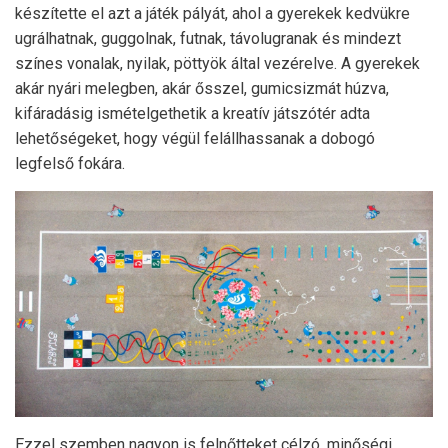
készítette el azt a játék pályát, ahol a gyerekek kedvükre
ugrálhatnak, guggolnak, futnak, távolugranak és mindezt
színes vonalak, nyilak, pöttyök által vezérelve. A gyerekek
akár nyári melegben, akár ősszel, gumicsizmát húzva,
kifáradásig ismételgethetik a kreatív játszótér adta
lehetőségeket, hogy végül felállhassanak a dobogó
legfelső fokára.
Ezzel szemben nagyon is felnőtteket célzó, minőségi