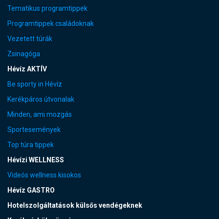
Tematikus programtippek
Programtippek családoknak
Vezetett túrák
Zsinagóga
Hévíz AKTÍV
Be sporty in Hévíz
Kerékpáros útvonalak
Minden, ami mozgás
Sportesemények
Top túra tippek
Hévízi WELLNESS
Videós wellness kisokos
Hévíz GASTRO
Hotelszolgáltatások külsős vendégeknek