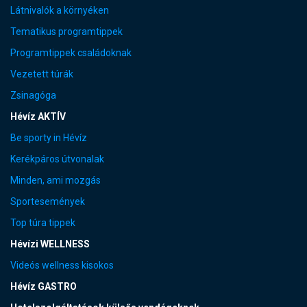
Látnivalók a környéken
Tematikus programtippek
Programtippek családoknak
Vezetett túrák
Zsinagóga
Hévíz AKTÍV
Be sporty in Hévíz
Kerékpáros útvonalak
Minden, ami mozgás
Sportesemények
Top túra tippek
Hévízi WELLNESS
Videós wellness kisokos
Hévíz GASTRO