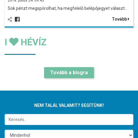
2018. július 24. 09:45
Sok pénzt megspórolhat, ha megfelelő belépőjegyet választ…
Tovább
I
HÉVÍZ
Tovább a blogra
NEM TALÁL VALAMIT? SEGÍTÜNK!