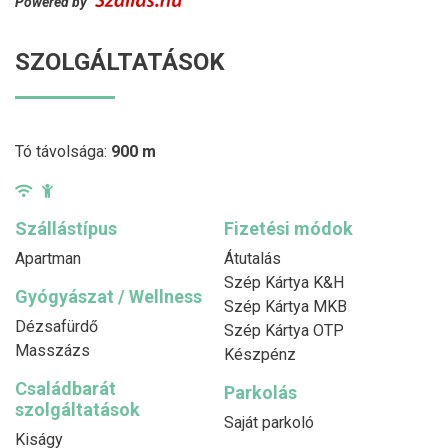
Powered by
SZOLGÁLTATÁSOK
Tó távolsága:
900 m
Szállástípus
Fizetési módok
Apartman
Átutalás
Szép Kártya K&H
Gyógyászat / Wellness
Szép Kártya MKB
Dézsafürdő
Szép Kártya OTP
Masszázs
Készpénz
Családbarát
Parkolás
szolgáltatások
Saját parkoló
Kiságy