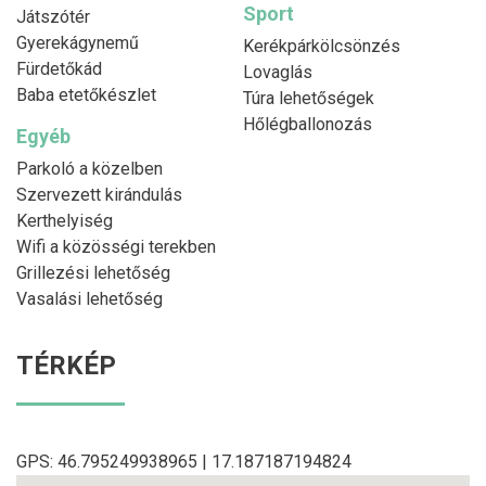
Sport
Játszótér
Gyerekágynemű
Kerékpárkölcsönzés
Fürdetőkád
Lovaglás
Baba etetőkészlet
Túra lehetőségek
Hőlégballonozás
Egyéb
Parkoló a közelben
Szervezett kirándulás
Kerthelyiség
Wifi a közösségi terekben
Grillezési lehetőség
Vasalási lehetőség
TÉRKÉP
GPS: 46.795249938965 | 17.187187194824