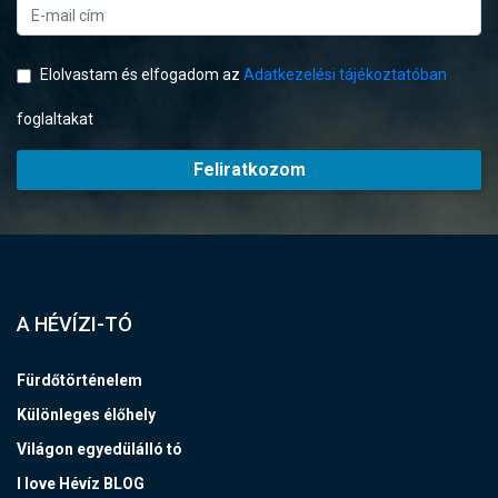
Elolvastam és elfogadom az
Adatkezelési tájékoztatóban
foglaltakat
Feliratkozom
A HÉVÍZI-TÓ
Fürdőtörténelem
Különleges élőhely
Világon egyedülálló tó
I love Hévíz BLOG