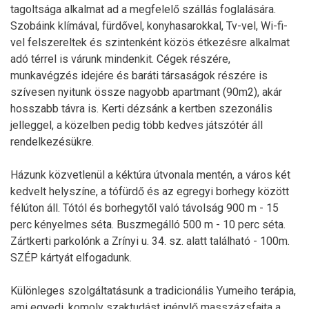
tagoltsága alkalmat ad a megfelelő szállás foglalására.
Szobáink klímával, fürdővel, konyhasarokkal, Tv-vel, Wi-fi-
vel felszereltek és szintenként közös étkezésre alkalmat
adó térrel is várunk mindenkit. Cégek részére,
munkavégzés idejére és baráti társaságok részére is
szívesen nyitunk össze nagyobb apartmant (90m2), akár
hosszabb távra is. Kerti dézsánk a kertben szezonális
jelleggel, a közelben pedig több kedves játszótér áll
rendelkezésükre.
Házunk közvetlenül a kéktúra útvonala mentén, a város két
kedvelt helyszíne, a tófürdő és az egregyi borhegy között
félúton áll. Tótól és borhegytől való távolság 900 m - 15
perc kényelmes séta. Buszmegálló 500 m - 10 perc séta.
Zártkerti parkolónk a Zrínyi u. 34. sz. alatt található - 100m.
SZÉP kártyát elfogadunk.
Különleges szolgáltatásunk a tradicionális Yumeiho terápia,
ami egyedi, komoly szaktudást igénylő masszázsfajta a