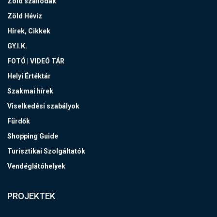
Zöld szállodák
Zöld Hévíz
Hírek, Cikkek
GY.I.K.
FOTÓ | VIDEÓ TÁR
Helyi Értéktár
Szakmai hírek
Viselkedési szabályok
Fürdők
Shopping Guide
Turisztikai Szolgáltatók
Vendéglátóhelyek
PROJEKTEK