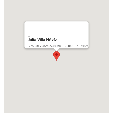
...
Júlia Villa Hévíz
GPS: 46.795249938965 ; 17.187187194824