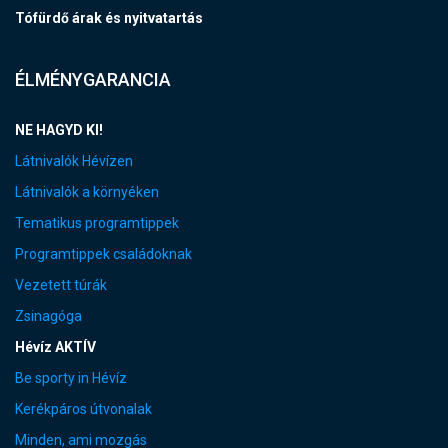
Tófürdő árak és nyitvatartás
ÉLMÉNYGARANCIA
NE HAGYD KI!
Látnivalók Hévízen
Látnivalók a környéken
Tematikus programtippek
Programtippek családoknak
Vezetett túrák
Zsinagóga
Hévíz AKTÍV
Be sporty in Hévíz
Kerékpáros útvonalak
Minden, ami mozgás