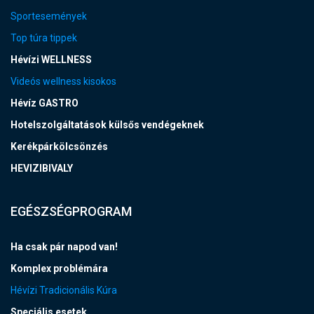
Sportesemények
Top túra tippek
Hévízi WELLNESS
Videós wellness kisokos
Hévíz GASTRO
Hotelszolgáltatások külsős vendégeknek
Kerékpárkölcsönzés
HEVIZIBIVALY
EGÉSZSÉGPROGRAM
Ha csak pár napod van!
Komplex problémára
Hévízi Tradicionális Kúra
Speciális esetek