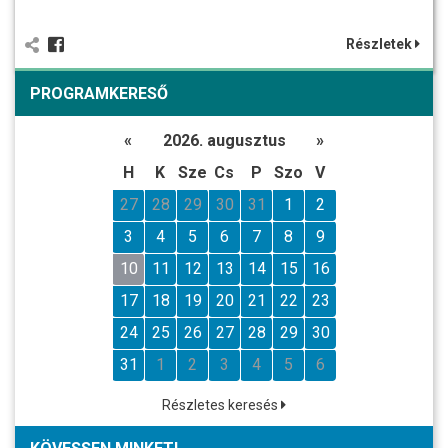
Részletek
PROGRAMKERESŐ
«
2026. augusztus
»
H
K
Sze
Cs
P
Szo
V
27
28
29
30
31
1
2
3
4
5
6
7
8
9
10
11
12
13
14
15
16
17
18
19
20
21
22
23
24
25
26
27
28
29
30
31
1
2
3
4
5
6
Részletes keresés