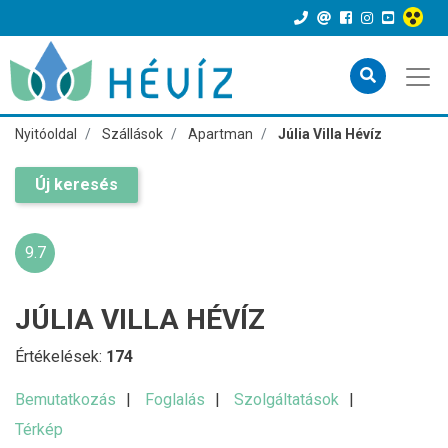
Nyitóoldal
Szállások
Apartman
Júlia Villa Hévíz
Új keresés
9.7
JÚLIA VILLA HÉVÍZ
Értékelések:
174
Bemutatkozás
Foglalás
Szolgáltatások
Térkép