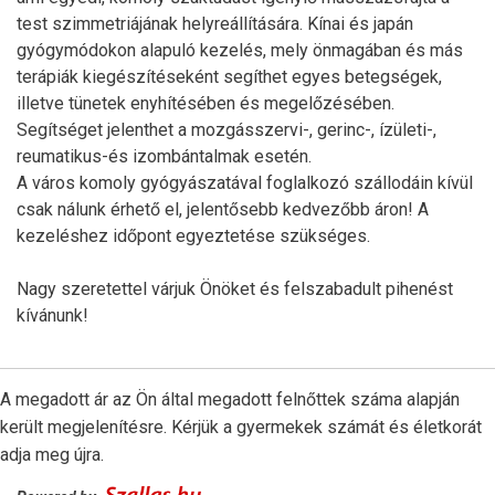
test szimmetriájának helyreállítására. Kínai és japán
gyógymódokon alapuló kezelés, mely önmagában és más
terápiák kiegészítéseként segíthet egyes betegségek,
illetve tünetek enyhítésében és megelőzésében.
Segítséget jelenthet a mozgásszervi-, gerinc-, ízületi-,
reumatikus-és izombántalmak esetén.
A város komoly gyógyászatával foglalkozó szállodáin kívül
csak nálunk érhető el, jelentősebb kedvezőbb áron! A
kezeléshez időpont egyeztetése szükséges.
Nagy szeretettel várjuk Önöket és felszabadult pihenést
kívánunk!
A megadott ár az Ön által megadott felnőttek száma alapján
került megjelenítésre. Kérjük a gyermekek számát és életkorát
adja meg újra.