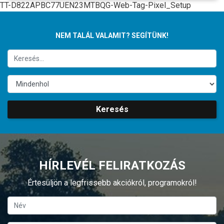
TT-D822APBC77UEN23MTBQG-Web-Tag-Pixel_Setup
NEM TALÁL VALAMIT? SEGÍTÜNK!
Keresés
HÍRLEVÉL FELIRATKOZÁS
Értesüljön a legfrissebb akciókról, programokról!