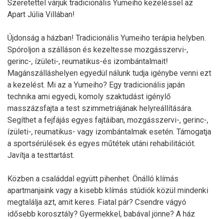
Szeretettel várjuk tradicionális Yumeiho kezeléssel az
Apart Júlia Villában!
Újdonság a házban! Tradicionális Yumeiho terápia helyben.
Spóroljon a szálláson és kezeltesse mozgásszervi-,
gerinc-, ízületi-, reumatikus-és izombántalmait!
Magánszálláshelyen egyedül nálunk tudja igénybe venni ezt
a kezelést. Mi az a Yumeiho? Egy tradicionális japán
technika ami egyedi, komoly szaktudást igénylő
masszázsfajta a test szimmetriájának helyreállítására.
Segíthet a fejfájás egyes fajtáiban, mozgásszervi-, gerinc-,
ízületi-, reumatikus- vagy izombántalmak esetén. Támogatja
a sportsérülések és egyes műtétek utáni rehabilitációt.
Javítja a testtartást.
Közben a családdal együtt pihenhet. Önálló klímás
apartmanjaink vagy a kisebb klímás stúdiók közül mindenki
megtalálja azt, amit keres. Fiatal pár? Csendre vágyó
idősebb korosztály? Gyermekkel, babával jönne? A ház