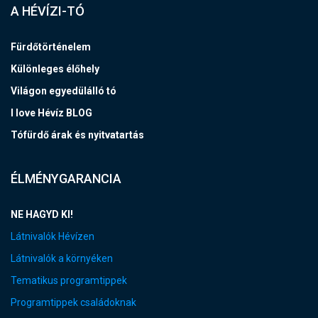
A HÉVÍZI-TÓ
Fürdőtörténelem
Különleges élőhely
Világon egyedülálló tó
I love Hévíz BLOG
Tófürdő árak és nyitvatartás
ÉLMÉNYGARANCIA
NE HAGYD KI!
Látnivalók Hévízen
Látnivalók a környéken
Tematikus programtippek
Programtippek családoknak