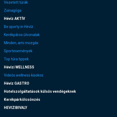
Vezetett túrák
Zsinagóga
Hévíz AKTÍV
Be sporty in Hévíz
Kerékpáros útvonalak
Minden, ami mozgás
Sportesemények
Top túra tippek
Hévízi WELLNESS
Videós wellness kisokos
Hévíz GASTRO
Hotelszolgáltatások külsős vendégeknek
Kerékpárkölcsönzés
HEVIZIBIVALY