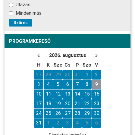
Utazás
Minden más
Szűrés
PROGRAMKERESŐ
«
2026. augusztus
»
H
K
Sze
Cs
P
Szo
V
27
28
29
30
31
1
2
3
4
5
6
7
8
9
10
11
12
13
14
15
16
17
18
19
20
21
22
23
24
25
26
27
28
29
30
31
1
2
3
4
5
6
Részletes keresés