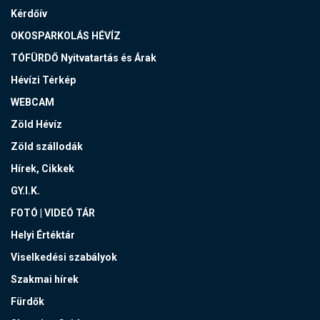
Kérdőív
OKOSPARKOLÁS HÉVÍZ
TÓFÜRDŐ Nyitvatartás és Árak
Hévízi Térkép
WEBCAM
Zöld Hévíz
Zöld szállodák
Hírek, Cikkek
GY.I.K.
FOTÓ | VIDEÓ TÁR
Helyi Értéktár
Viselkedési szabályok
Szakmai hírek
Fürdők