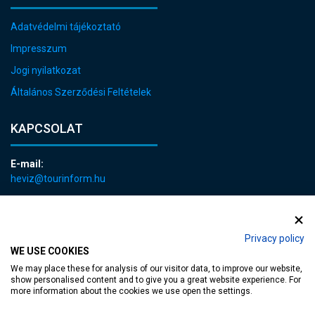
Adatvédelmi tájékoztató
Impresszum
Jogi nyilatkozat
Általános Szerződési Feltételek
KAPCSOLAT
E-mail:
heviz@tourinform.hu
Telefon:
+36 83 540 131
Privacy policy
WE USE COOKIES
We may place these for analysis of our visitor data, to improve our website,
show personalised content and to give you a great website experience. For
more information about the cookies we use open the settings.
akadálymentesített weblap
| Copyright © 2024 Hévíz Város Önkormányzata,