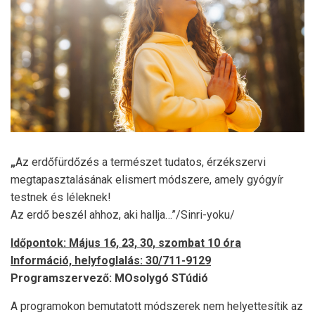
„
Az erdőfürdőzés a természet tudatos, érzékszervi
megtapasztalásának elismert módszere, amely gyógyír
testnek és léleknek!
Az erdő beszél ahhoz, aki hallja…”/Sinri-yoku/
Időpontok: Május 16, 23, 30, szombat 10 óra
Információ, helyfoglalás: 30/711-9129
Programszervező: MOsolygó STúdió
A programokon bemutatott módszerek nem helyettesítik az