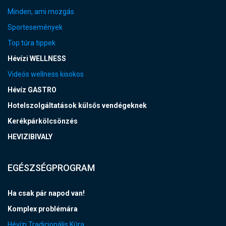
Minden, ami mozgás
Sportesemények
Top túra tippek
Hévízi WELLNESS
Videós wellness kisokos
Hévíz GASTRO
Hotelszolgáltatások külsős vendégeknek
Kerékpárkölcsönzés
HEVIZIBIVALY
EGÉSZSÉGPROGRAM
Ha csak pár napod van!
Komplex problémára
Hévízi Tradicionális Kúra