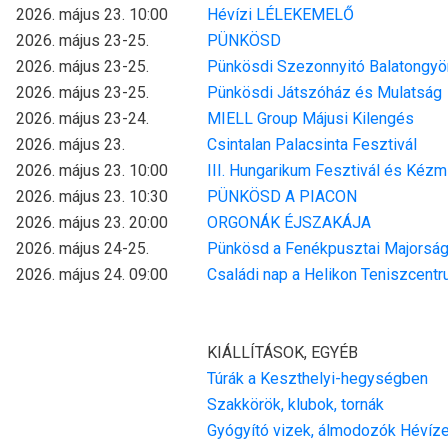
2026. május 23. 10:00
Hévízi LÉLEKEMELŐ
2026. május 23-25.
PÜNKÖSD
2026. május 23-25.
Pünkösdi Szezonnyitó Balatongyö
2026. május 23-25.
Pünkösdi Játszóház és Mulatság
2026. május 23-24.
MIELL Group Májusi Kilengés
2026. május 23.
Csintalan Palacsinta Fesztivál
2026. május 23. 10:00
III. Hungarikum Fesztivál és Kéz
2026. május 23. 10:30
PÜNKÖSD A PIACON
2026. május 23. 20:00
ORGONÁK ÉJSZAKÁJA
2026. május 24-25.
Pünkösd a Fenékpusztai Majorsá
2026. május 24. 09:00
Családi nap a Helikon Teniszcent
KIÁLLÍTÁSOK, EGYÉB
Túrák a Keszthelyi-hegységben
Szakkörök, klubok, tornák
Gyógyító vizek, álmodozók Hévíze 