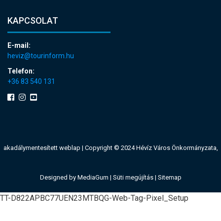
KAPCSOLAT
E-mail:
heviz@tourinform.hu
Telefon:
+36 83 540 131
akadálymentesített weblap
| Copyright © 2024 Hévíz Város Önkormányzata,
Designed by
MediaGum
|
Süti megújítás
|
Sitemap
TT-D822APBC77UEN23MTBQG-Web-Tag-Pixel_Setup