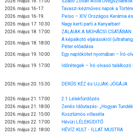
2026. május 16. 17:00
Szabó Zoltán Attila Üvegszilánko
2026. május 16-17.
Tavaszi kézműves napok a Történ
2026. május 16-19.
Pelso – XIV. Országos Kerámia és 
2026. május 17. 10:30
Nagy kerti parti a Kanyarban!
2026. május 18. 17:00
ZALAIAK A MOHÁCSI CSATÁBAN
A képalkotó eljárásokról (ultrahang,
2026. május 18. 18:00
Péter előadása
2026. május 19. 10:00
Egy naplókötet nyomában – Író-ol
2026. május 19. 17:00
Időrétegek – Író-olvasó találkozó
2026. május 20. 15:30
DERŰS KÉZ és UJJAK-JÓGÁJA
2026. május 21. 17:00
2:1 Lélekfürdőzés
2026. május 21. 18:00
Zenés Időutazás- „Hogyan Tundék
2026. május 22. 15:00
Kosztümös villaséta
2026. május 22. 17:00
Hévízi LÉLEKÜDITŐ
2026. május 22. 18:00
HÉVÍZ KULT - ILLAT MUSTRA