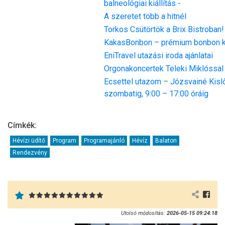
balneológiai kiállítás -
A szeretet több a hitnél
Torkos Csütörtök a Brix Bistroban!
KakasBonbon – prémium bonbon k
EniTravel utazási iroda ajánlatai
Orgonakoncertek Teleki Miklóssal
Ecsettel utazom – Józsvainé Kislőr
szombatig, 9:00 – 17:00 óráig
Címkék:
Hévízi üdítő
Program
Programajánló
Hévíz
Balaton
Rendezvény
Utolsó módosítás:
2026-05-15 09:24:18