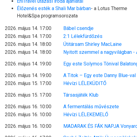
EniTravel utazási iroda ajánlatai
Élőzenés esték a Shali Mar bárban
- a Lotus Therme
Hotel&Spa programsorozata
2026. május 14. 17:00
Bábel csendje
2026. május 14. 17:00
2:1 Lélekfürdőzés
2026. május 14. 18:00
Útitársam Shirley MacLaine
2026. május 14. 18:00
Nyitott szemmel a nagyvilágban - A
2026. május 14. 19:00
Egy este Solymos Tónival Balato
2026. május 14. 19:00
A Titok – Egy este Danny Blue-val
2026. május 15. 17:00
Hévízi LÉLEKÜDITŐ
2026. május 15. 17:00
Társasjáték Klub
2026. május 16. 10:00
A fermentálás művészete
2026. május 16. 10:00
Hévízi LÉLEKEMELŐ
2026. május 16. 10:00
MADARAK ÉS FÁK NAPJA Vonyar