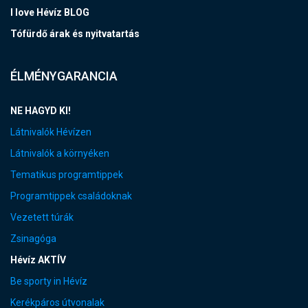
I love Hévíz BLOG
Tófürdő árak és nyitvatartás
ÉLMÉNYGARANCIA
NE HAGYD KI!
Látnivalók Hévízen
Látnivalók a környéken
Tematikus programtippek
Programtippek családoknak
Vezetett túrák
Zsinagóga
Hévíz AKTÍV
Be sporty in Hévíz
Kerékpáros útvonalak