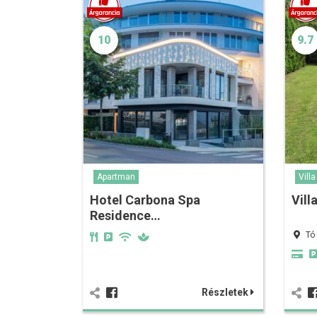
10
9.7
Apartman
Villa
Hotel Carbona Spa
Vill
Residence…
Tó
Részletek