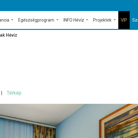
ancia
Egészségprogram
INFO Hévíz
Projektek
VIP
Sz
Lak Hévíz
Térkép