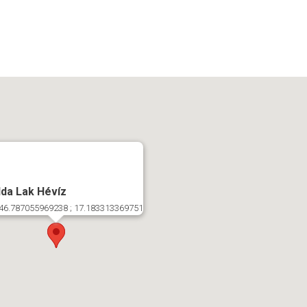
Ida Lak Hévíz
46.787055969238 ; 17.183313369751