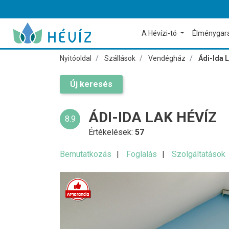
A Hévízi-tó
Élménygar
Nyitóoldal
Szállások
Vendégház
Ádi-Ida 
Új keresés
ÁDI-IDA LAK HÉVÍZ
8.9
Értékelések:
57
Bemutatkozás
Foglalás
Szolgáltatások