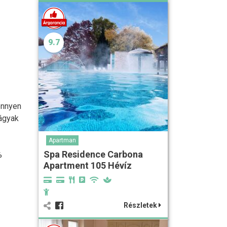
9.7
könnyen
 ágyak
Apartman
Spa Residence Carbona
%
Apartment 105 Hévíz
Részletek