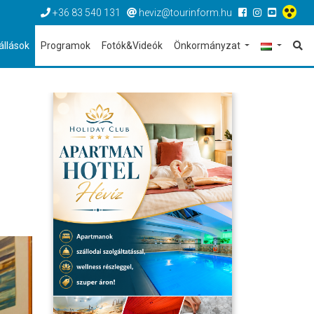
+36 83 540 131
heviz@tourinform.hu
állások
Programok
Fotók&Videók
Önkormányzat