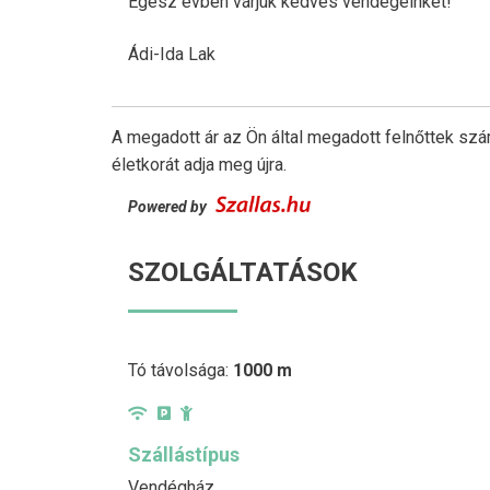
Egész évben várjuk kedves vendégeinket!
Ádi-Ida Lak
A megadott ár az Ön által megadott felnőttek szá
életkorát adja meg újra.
Powered by
SZOLGÁLTATÁSOK
Tó távolsága:
1000 m
Szállástípus
Vendégház