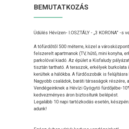
BEMUTATKOZÁS
Üdülés Hévízen- I.OSZTÁLY - „3 KORONA” -s 
A tófürdőtől 500 méterre, közel a városközpont
felszerelt apartmanok (TV, hűtő, mini konyha, erk
parkolóval kiadó. Az épület a Kisfaludy pályáza
tisztán tartható. A teraszok, erkélyek burkolat
kerültek a hálókba. A fürdőszobák is felújításra
Nagyobb családok, baráti társaságok részére, a
Vendégeinknek a Hévízi Gyógytó fürdőjébe-1
kedvezményes áron biztosítunk belépést.
Legalább 10 napi tartózkodás esetén, készpé
adunk!