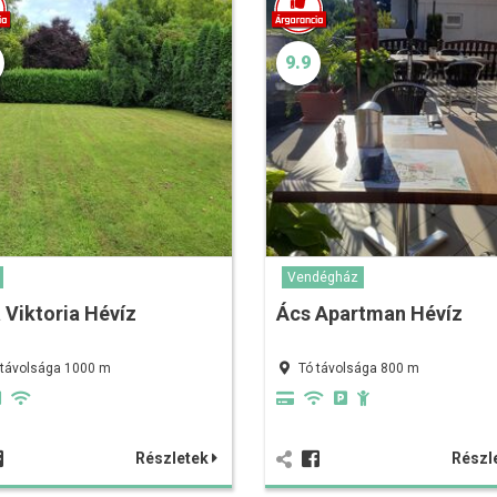
9.9
Vendégház
a Viktoria Hévíz
Ács Apartman Hévíz
 távolsága 1000 m
Tó távolsága 800 m
Részletek
Részl