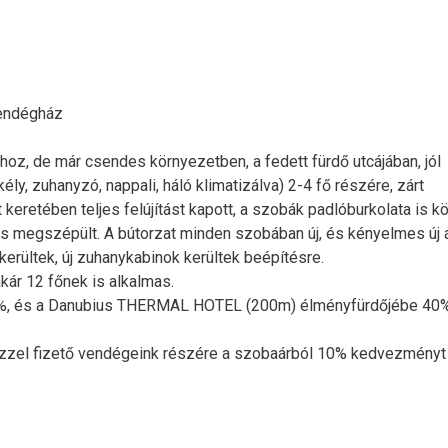
vendégház
hoz, de már csendes környezetben, a fedett fürdő utcájában, jól
ély, zuhanyzó, nappali, háló klimatizálva) 2-4 fő részére, zárt
t keretében teljes felújítást kapott, a szobák padlóburkolata is 
a is megszépült. A bútorzat minden szobában új, és kényelmes új
 kerültek, új zuhanykabinok kerültek beépítésre.
kár 12 főnek is alkalmas.
0%, és a Danubius THERMAL HOTEL (200m) élményfürdőjébe 40
nzzel fizető vendégeink részére a szobaárból 10% kedvezményt