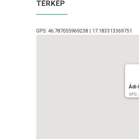
TÉRKÉP
GPS: 46.787055969238 | 17.183313369751
...
Ádi-
GPS: 